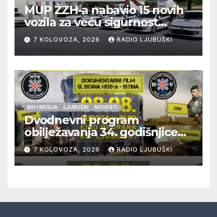
MUP ŽZH-a nabavio 15 novih
vozila za veću sigurnost
građana i učinkovitiji rad
7 KOLOVOZA, 2026
RADIO LJUBUŠKI
policije
BIH I REGIJA
LJUBUŠKI
NOVOSTI
Dvodnevni program
obilježavanja 34. godišnjice
pogibije generala Blaža
7 KOLOVOZA, 2026
RADIO LJUBUŠKI
Kraljevića i osmorice
pripadnika HOS-a