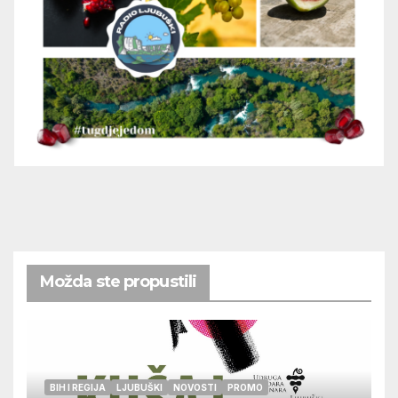
Možda ste propustili
BIH I REGIJA
LJUBUŠKI
NOVOSTI
PROMO