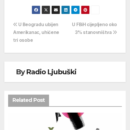
Navigacija
U Beogradu ubijen
U FBiH cijepljeno oko
Amerikanac, uhićene
3% stanovništva
objava
tri osobe
By
Radio Ljubuški
Related Post