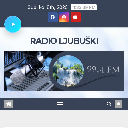
Skip
Sub. kol 8th, 2026
11:33:39 PM
to
content
RADIO LJUBUŠKI