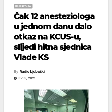
BIH I REGIJA
Čak 12 anesteziologa
u jednom danu dalo
otkaz na KCUS-u,
slijedi hitna sjednica
Vlade KS
By
Radio Ljubuški
SVI 5, 2021