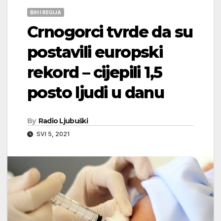
BIH I REGIJA
Crnogorci tvrde da su
postavili europski
rekord – cijepili 1,5
posto ljudi u danu
By
Radio Ljubuški
SVI 5, 2021