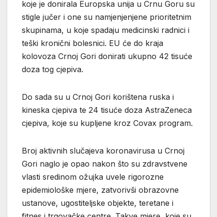
koje je donirala Europska unija u Crnu Goru su
stigle jučer i one su namjenjenjene prioritetnim
skupinama, u koje spadaju medicinski radnici i
teški kronični bolesnici. EU će do kraja
kolovoza Crnoj Gori donirati ukupno 42 tisuće
doza tog cjepiva.
Do sada su u Crnoj Gori korištena ruska i
kineska cjepiva te 24 tisuće doza AstraZeneca
cjepiva, koje su kupljene kroz Covax program.
Broj aktivnih slučajeva koronavirusa u Crnoj
Gori naglo je opao nakon što su zdravstvene
vlasti sredinom ožujka uvele rigorozne
epidemiološke mjere, zatvorivši obrazovne
ustanove, ugostiteljske objekte, teretane i
fitnes i trgovačke centre. Takve mjere, koje su