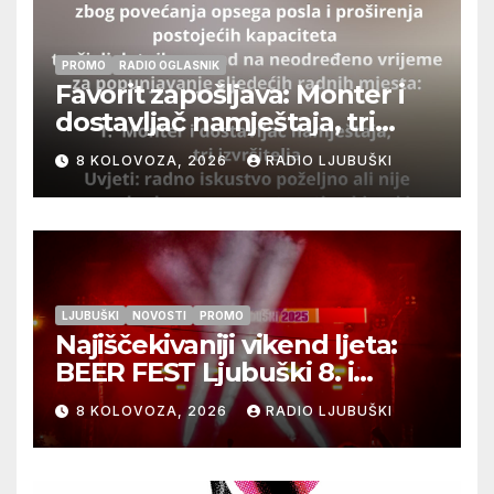
PROMO
RADIO OGLASNIK
Favorit zapošljava: Monter i
dostavljač namještaja, tri
izvršitelja
8 KOLOVOZA, 2026
RADIO LJUBUŠKI
LJUBUŠKI
NOVOSTI
PROMO
Najiščekivaniji vikend ljeta:
BEER FEST Ljubuški 8. i
9.kolovoza
8 KOLOVOZA, 2026
RADIO LJUBUŠKI