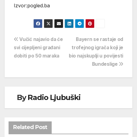
Izvor:pogled.ba
Navigacija
Vučić najavio da će
Bayern se rastaje od
svi cijepljeni građani
trofejnog igrača koji je
objava
dobiti po 50 maraka
bio najskuplji u povijesti
Bundeslige
By
Radio Ljubuški
Related Post