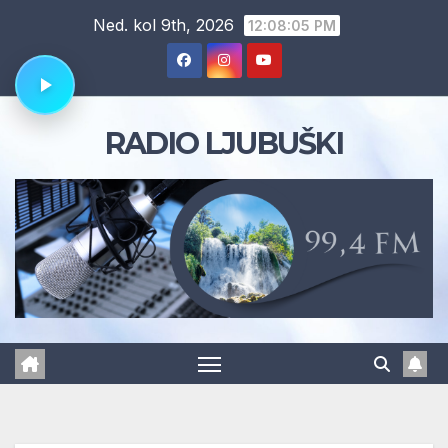
Skip
Ned. kol 9th, 2026
12:08:05 PM
to
content
RADIO LJUBUŠKI