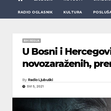
RADIO OGLASNIK
KULTURA
POSLUŠ
BIH I REGIJA
U Bosni i Hercegov
novozaraženih, pre
By
Radio Ljubuški
SVI 5, 2021