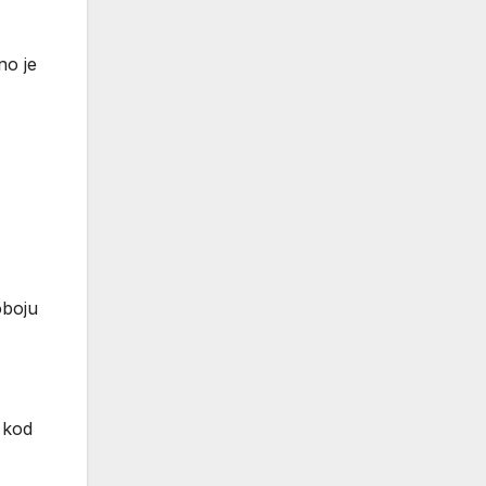
no je
оbојu
 kоd