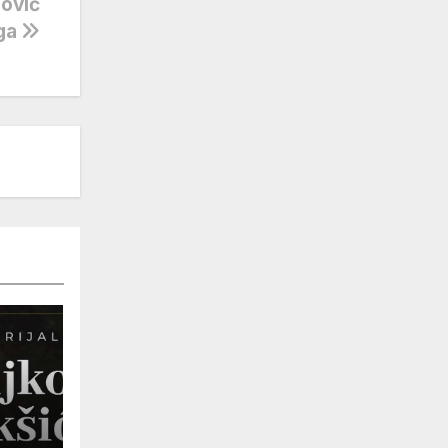
gović
oga