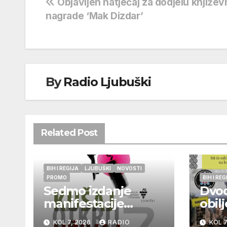
Navigacija
Objavljen natječaj za dodjelu književ
nagrade ‘Mak Dizdar’
objava
By
Radio Ljubuški
Related Post
BIH I REGIJA
LJUBUŠKI
NOVOSTI
PROMO
BIH I REG
Sedmo izdanje
Dvo
manifestacije
obil
„Kušaj ljubuška
godi
KOL 7, 2026
RADIO
KOL 7