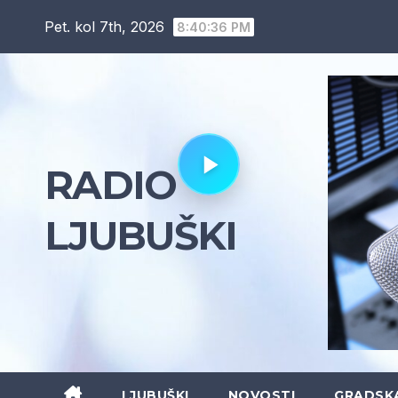
Skip
Pet. kol 7th, 2026
8:40:37 PM
to
content
RADIO
LJUBUŠKI
LJUBUŠKI
NOVOSTI
GRADSK