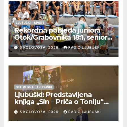
LJUBUŠKI
ŠPORT
Rekordna pobjeda juniora
Otok/Grabovnika 18:1, seniori
Pregrađa u četvrtfinalu,
6 KOLOVOZA, 2026
RADIO LJUBUŠKI
Veljaci i Cerno/Crnopod u
doigravanju, Grljevići završili
natjecanje
BIH I REGIJA
LJUBUŠKI
Ljubuški: Predstavljena
knjiga „Sin – Priča o Toniju“
dr. sc. Zdenka Hercega
5 KOLOVOZA, 2026
RADIO LJUBUŠKI