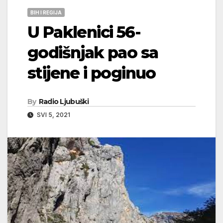
BIH I REGIJA
U Paklenici 56-
godišnjak pao sa
stijene i poginuo
By
Radio Ljubuški
SVI 5, 2021