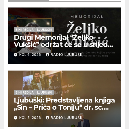
BIH I REGIJA
LJUBUŠKI
Drugi Memorijal “Željko
Vukšić” održat će se u srijedu
12. kolovoza u Otoku
KOL 6, 2026
RADIO LJUBUŠKI
BIH I REGIJA
LJUBUŠKI
Ljubuški: Predstavljena knjiga
„Sin – Priča o Toniju“ dr. sc.
Zdenka Hercega
KOL 5, 2026
RADIO LJUBUŠKI