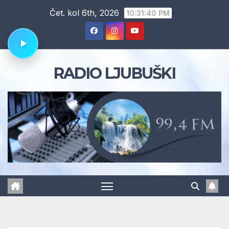
Skip
Čet. kol 6th, 2026
10:31:40 PM
to
content
RADIO LJUBUŠKI