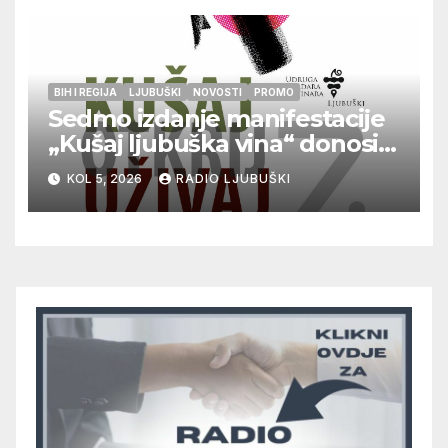
BIH I REGIJA
LJUBUŠKI
NOVOSTI
PROMO
Sedmo izdanje manifestacije
„Kušaj ljubuška vina“ donosi
vrhunska vina, gastronomiju i
KOL 5, 2026
RADIO LJUBUŠKI
glazbu