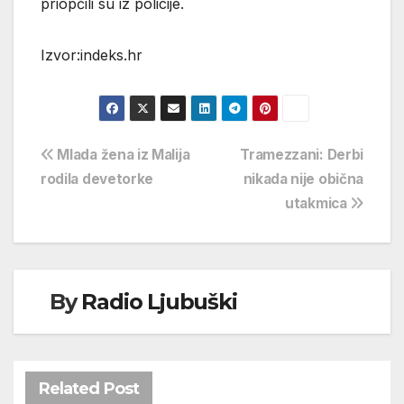
priopćili su iz policije.
Izvor:indeks.hr
Navigacija
Mlada žena iz Malija
Tramezzani: Derbi
rodila devetorke
nikada nije obična
objava
utakmica
By
Radio Ljubuški
Related Post