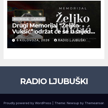
BIH I REGIJA
LJUBUŠKI
Drugi Memorijal “Željko
Vukšić” održat će se u srijedu
12. kolovoza u Otoku
6 KOLOVOZA, 2026
RADIO LJUBUŠKI
RADIO LJUBUŠKI
Proudly powered by WordPress
|
Theme: Newsup by
Themeansar
.