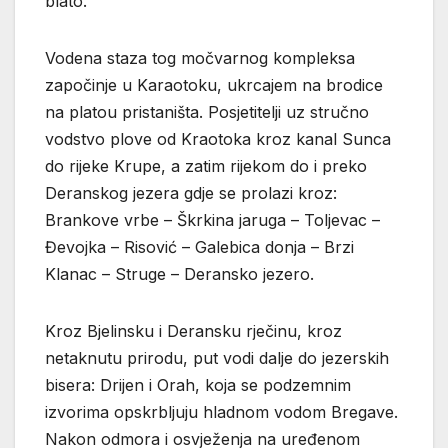
blato.
Vodena staza tog močvarnog kompleksa
započinje u Karaotoku, ukrcajem na brodice
na platou pristaništa. Posjetitelji uz stručno
vodstvo plove od Kraotoka kroz kanal Sunca
do rijeke Krupe, a zatim rijekom do i preko
Deranskog jezera gdje se prolazi kroz:
Brankove vrbe – Škrkina jaruga – Toljevac –
Đevojka – Risović – Galebica donja – Brzi
Klanac – Struge – Deransko jezero.
Kroz Bjelinsku i Deransku rječinu, kroz
netaknutu prirodu, put vodi dalje do jezerskih
bisera: Drijen i Orah, koja se podzemnim
izvorima opskrbljuju hladnom vodom Bregave.
Nakon odmora i osvježenja na uređenom