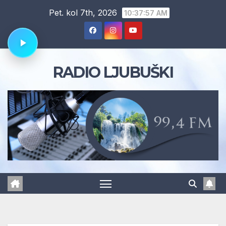
Skip
Pet. kol 7th, 2026
10:37:58 AM
to
content
RADIO LJUBUŠKI