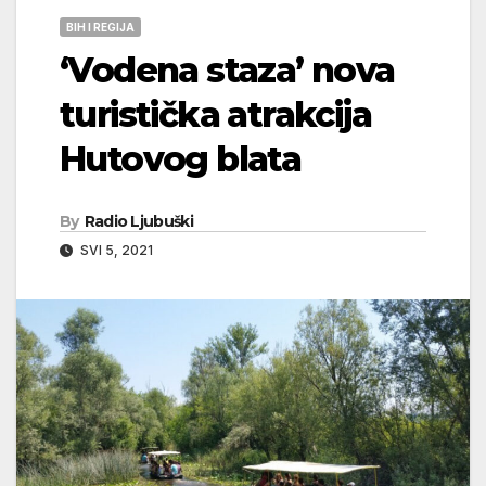
BIH I REGIJA
‘Vodena staza’ nova
turistička atrakcija
Hutovog blata
By
Radio Ljubuški
SVI 5, 2021