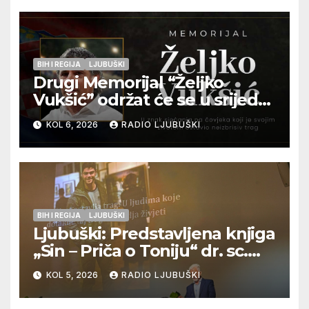
pripadnika HOS-a
BIH I REGIJA
LJUBUŠKI
Drugi Memorijal “Željko
Vukšić” održat će se u srijedu
12. kolovoza u Otoku
KOL 6, 2026
RADIO LJUBUŠKI
BIH I REGIJA
LJUBUŠKI
Ljubuški: Predstavljena knjiga
„Sin – Priča o Toniju“ dr. sc.
Zdenka Hercega
KOL 5, 2026
RADIO LJUBUŠKI