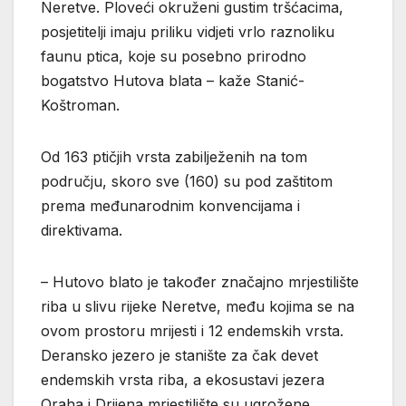
Neretve. Ploveći okruženi gustim tršćacima,
posjetitelji imaju priliku vidjeti vrlo raznoliku
faunu ptica, koje su posebno prirodno
bogatstvo Hutova blata – kaže Stanić-
Koštroman.
Od 163 ptičjih vrsta zabilježenih na tom
području, skoro sve (160) su pod zaštitom
prema međunarodnim konvencijama i
direktivama.
– Hutovo blato je također značajno mrjestilište
riba u slivu rijeke Neretve, među kojima se na
ovom prostoru mrijesti i 12 endemskih vrsta.
Deransko jezero je stanište za čak devet
endemskih vrsta riba, a ekosustavi jezera
Oraha i Drijena mrjestilište su ugrožene