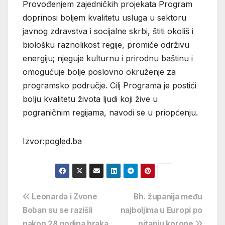
Provođenjem zajedničkih projekata Program
doprinosi boljem kvalitetu usluga u sektoru
javnog zdravstva i socijalne skrbi, štiti okoliš i
biološku raznolikost regije, promiče održivu
energiju; njeguje kulturnu i prirodnu baštinu i
omogućuje bolje poslovno okruženje za
programsko područje. Cilj Programa je postići
bolju kvalitetu života ljudi koji žive u
pograničnim regijama, navodi se u priopćenju.
Izvor:pogled.ba
Navigacija
Leonarda i Zvone
Bh. županija među
Boban su se razišli
najboljima u Europi po
objava
nakon 28 godina braka
pitanju korone