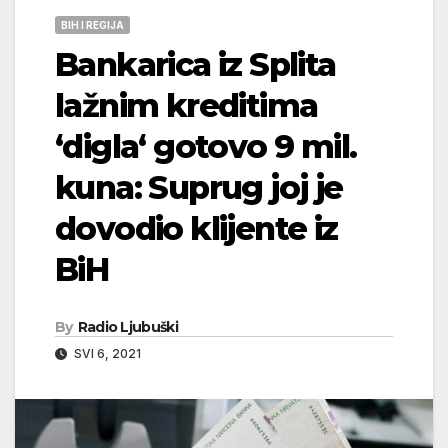
BIH I REGIJA
Bankarica iz Splita
lažnim kreditima
‘digla‘ gotovo 9 mil.
kuna: Suprug joj je
dovodio klijente iz
BiH
By
Radio Ljubuški
SVI 6, 2021