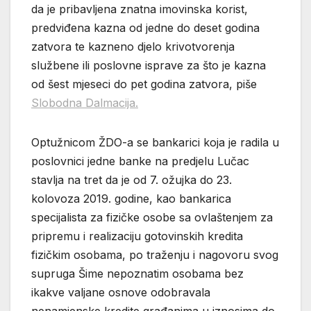
da je pribavljena znatna imovinska korist,
predviđena kazna od jedne do deset godina
zatvora te kazneno djelo krivotvorenja
službene ili poslovne isprave za što je kazna
od šest mjeseci do pet godina zatvora, piše
Slobodna Dalmacija.
Optužnicom ŽDO-a se bankarici koja je radila u
poslovnici jedne banke na predjelu Lučac
stavlja na tret da je od 7. ožujka do 23.
kolovoza 2019. godine, kao bankarica
specijalista za fizičke osobe sa ovlaštenjem za
pripremu i realizaciju gotovinskih kredita
fizičkim osobama, po traženju i nagovoru svog
supruga Šime nepoznatim osobama bez
ikakve valjane osnove odobravala
nenamjenske kredite građanima u iznosima do