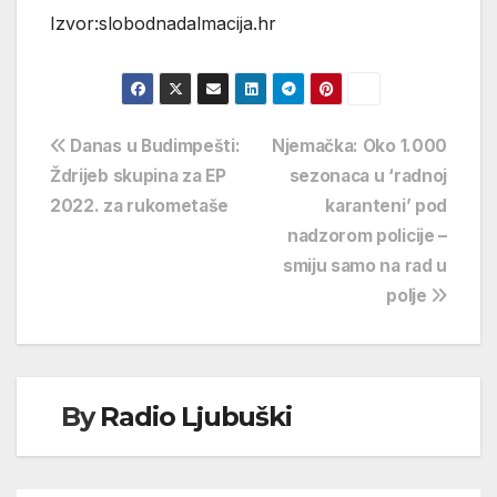
Izvor:slobodnadalmacija.hr
Navigacija
Danas u Budimpešti:
Njemačka: Oko 1.000
Ždrijeb skupina za EP
sezonaca u ‘radnoj
objava
2022. za rukometaše
karanteni’ pod
nadzorom policije –
smiju samo na rad u
polje
By
Radio Ljubuški