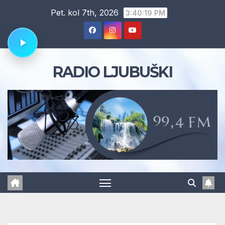
Skip
Pet. kol 7th, 2026
3:40:20 PM
to
content
RADIO LJUBUŠKI