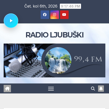
Skip
Čet. kol 6th, 2026
9:17:47 PM
to
content
RADIO LJUBUŠKI