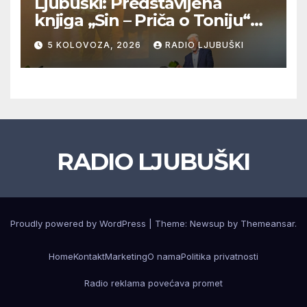
Ljubuški: Predstavljena
knjiga „Sin – Priča o Toniju“
dr. sc. Zdenka Hercega
5 KOLOVOZA, 2026
RADIO LJUBUŠKI
RADIO LJUBUŠKI
Proudly powered by WordPress
|
Theme: Newsup by
Themeansar
.
Home
Kontakt
Marketing
O nama
Politika privatnosti
Radio reklama povećava promet