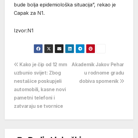
bude bolja epidemiološka situacija”, rekao je
Capak za N1.
Izvor:N1
Navigacija
Kako je čip od 12 mm
Akademik Jakov Pehar
uzbunio svijet: Zbog
u rodnome gradu
objava
nestašice poskupjeli
dobiva spomenik
automobili, kasne novi
pametni telefoni i
zatvaraju se tvornice