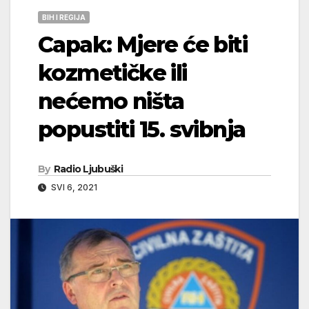
BIH I REGIJA
Capak: Mjere će biti
kozmetičke ili
nećemo ništa
popustiti 15. svibnja
By
Radio Ljubuški
SVI 6, 2021