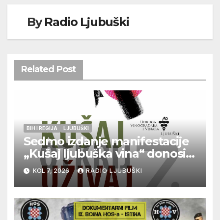
By
Radio Ljubuški
Related Post
BIH I REGIJA
LJUBUŠKI
Sedmo izdanje manifestacije
„Kušaj ljubuška vina“ donosi
vrhunska vina, gastronomiju i
KOL 7, 2026
RADIO LJUBUŠKI
glazbu