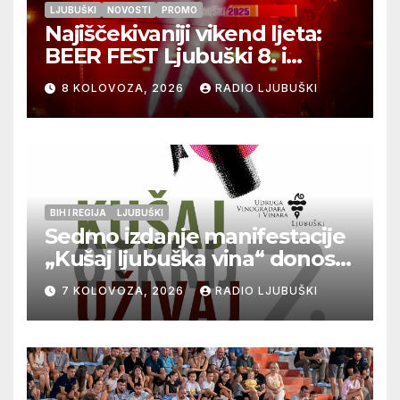
LJUBUŠKI
NOVOSTI
PROMO
Najiščekivaniji vikend ljeta:
BEER FEST Ljubuški 8. i
9.kolovoza
8 KOLOVOZA, 2026
RADIO LJUBUŠKI
BIH I REGIJA
LJUBUŠKI
Sedmo izdanje manifestacije
„Kušaj ljubuška vina“ donosi
vrhunska vina, gastronomiju i
7 KOLOVOZA, 2026
RADIO LJUBUŠKI
glazbu