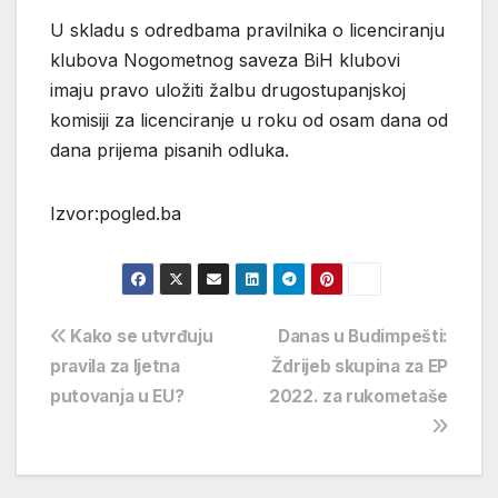
U skladu s odredbama pravilnika o licenciranju
klubova Nogometnog saveza BiH klubovi
imaju pravo uložiti žalbu drugostupanjskoj
komisiji za licenciranje u roku od osam dana od
dana prijema pisanih odluka.
Izvor:pogled.ba
Navigacija
Kako se utvrđuju
Danas u Budimpešti:
pravila za ljetna
Ždrijeb skupina za EP
objava
putovanja u EU?
2022. za rukometaše