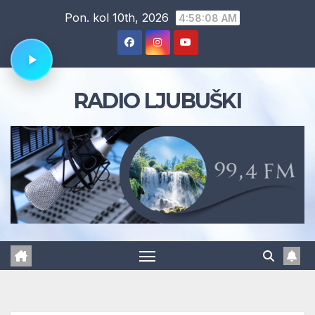
Skip
Pon. kol 10th, 2026
4:58:08 AM
to
content
RADIO LJUBUŠKI