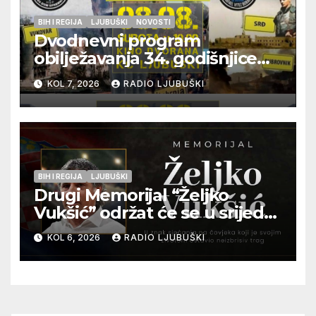
BIH I REGIJA
LJUBUŠKI
NOVOSTI
Dvodnevni program
obilježavanja 34. godišnjice
pogibije generala Blaža
KOL 7, 2026
RADIO LJUBUŠKI
Kraljevića i osmorice
pripadnika HOS-a
BIH I REGIJA
LJUBUŠKI
Drugi Memorijal “Željko
Vukšić” održat će se u srijedu
12. kolovoza u Otoku
KOL 6, 2026
RADIO LJUBUŠKI