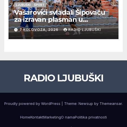
LJUBUŠKI
ŠPORT
Vašarovići svladali Šipovaču
za izravan plasman u
četvrtfinale, Grab izborio
7 KOLOVOZA, 2026
RADIO LJUBUŠKI
prolazak dalje, Klobuk ispao,
večeras počinje četvrtfinale
juniora
RADIO LJUBUŠKI
Proudly powered by WordPress
|
Theme: Newsup by
Themeansar
.
Home
Kontakt
Marketing
O nama
Politika privatnosti