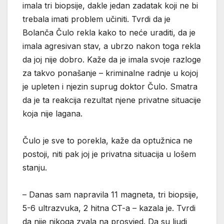
imala tri biopsije, dakle jedan zadatak koji ne bi
trebala imati problem učiniti. Tvrdi da je
Bolanča Čulo rekla kako to neće uraditi, da je
imala agresivan stav, a ubrzo nakon toga rekla
da joj nije dobro. Kaže da je imala svoje razloge
za takvo ponašanje – kriminalne radnje u kojoj
je upleten i njezin suprug doktor Čulo. Smatra
da je ta reakcija rezultat njene privatne situacije
koja nije lagana.
Čulo je sve to porekla, kaže da optužnica ne
postoji, niti pak joj je privatna situacija u lošem
stanju.
– Danas sam napravila 11 magneta, tri biopsije,
5-6 ultrazvuka, 2 hitna CT-a – kazala je. Tvrdi
da nije nikoga zvala na prosvjed. Da su ljudi