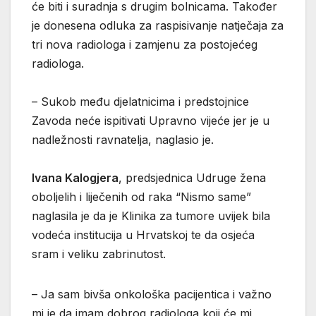
će biti i suradnja s drugim bolnicama. Također
je donesena odluka za raspisivanje natječaja za
tri nova radiologa i zamjenu za postojećeg
radiologa.
– Sukob među djelatnicima i predstojnice
Zavoda neće ispitivati Upravno vijeće jer je u
nadležnosti ravnatelja, naglasio je.
Ivana Kalogjera
, predsjednica Udruge žena
oboljelih i liječenih od raka “Nismo same”
naglasila je da je Klinika za tumore uvijek bila
vodeća institucija u Hrvatskoj te da osjeća
sram i veliku zabrinutost.
– Ja sam bivša onkološka pacijentica i važno
mi je da imam dobrog radiologa koji će mi