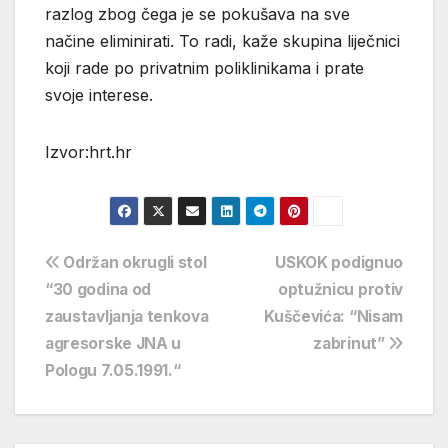
razlog zbog čega je se pokušava na sve
načine eliminirati. To radi, kaže skupina liječnici
koji rade po privatnim poliklinikama i prate
svoje interese.
Izvor:hrt.hr
Navigacija
Održan okrugli stol
USKOK podignuo
“30 godina od
optužnicu protiv
objava
zaustavljanja tenkova
Kuščevića: “Nisam
agresorske JNA u
zabrinut”
Pologu 7.05.1991.“