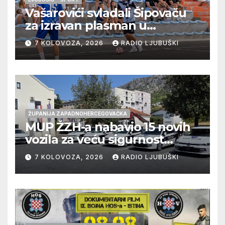
Vašarovići svladali Šipovaču
za izravan plasman u
četvrtfinale, Grab izborio
7 KOLOVOZA, 2026
RADIO LJUBUŠKI
prolazak dalje, Klobuk ispao,
večeras počinje četvrtfinale
juniora
ŽUPANIJA ZAPADNOHERCEGOVAČKA
MUP ŽZH-a nabavio 15 novih
vozila za veću sigurnost
građana i učinkovitiji rad
7 KOLOVOZA, 2026
RADIO LJUBUŠKI
policije