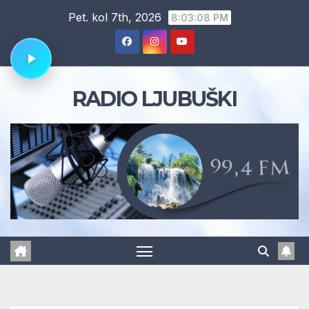
Skip
Pet. kol 7th, 2026
8:03:09 PM
to
content
RADIO LJUBUŠKI