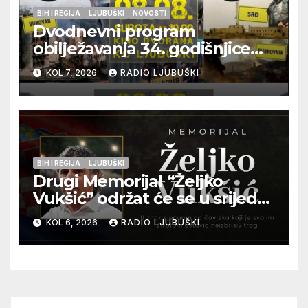
BIH I REGIJA
LJUBUŠKI
NOVOSTI
Dvodnevni program
obilježavanja 34. godišnjice
pogibije generala Blaža
KOL 7, 2026
RADIO LJUBUŠKI
Kraljevića i osmorice
pripadnika HOS-a
BIH I REGIJA
LJUBUŠKI
Drugi Memorijal “Željko
Vukšić” održat će se u srijedu
12. kolovoza u Otoku
KOL 6, 2026
RADIO LJUBUŠKI