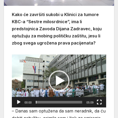
Kako će završiti sukobi u Klinici za tumore
KBC-a “Sestre milosrdnice”, ima li
predstojnica Zavoda Dijana Zadravec, koju
optužuju za mobing političku zaštitu, jesu li
zbog svega ugrožena prava pacijenata?
Reproduktor
videozapisa
00:00
05:09
– Danas sam optužena da sam neradnik, da ću