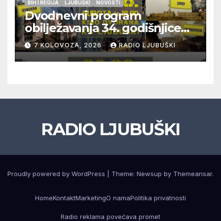
BIH I REGIJA
LJUBUŠKI
NOVOSTI
Dvodnevni program
obilježavanja 34. godišnjice
pogibije generala Blaža
7 KOLOVOZA, 2026
RADIO LJUBUŠKI
Kraljevića i osmorice
pripadnika HOS-a
RADIO LJUBUŠKI
Proudly powered by WordPress
|
Theme: Newsup by
Themeansar
.
Home
Kontakt
Marketing
O nama
Politika privatnosti
Radio reklama povećava promet