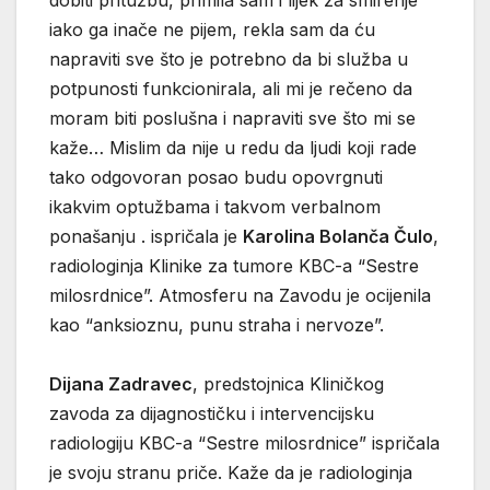
dobiti pritužbu, primila sam i lijek za smirenje
iako ga inače ne pijem, rekla sam da ću
napraviti sve što je potrebno da bi služba u
potpunosti funkcionirala, ali mi je rečeno da
moram biti poslušna i napraviti sve što mi se
kaže… Mislim da nije u redu da ljudi koji rade
tako odgovoran posao budu opovrgnuti
ikakvim optužbama i takvom verbalnom
ponašanju . ispričala je
Karolina Bolanča Čulo
,
radiologinja Klinike za tumore KBC-a “Sestre
milosrdnice”. Atmosferu na Zavodu je ocijenila
kao “anksioznu, punu straha i nervoze”.
Dijana Zadravec
, predstojnica Kliničkog
zavoda za dijagnostičku i intervencijsku
radiologiju KBC-a “Sestre milosrdnice” ispričala
je svoju stranu priče. Kaže da je radiologinja