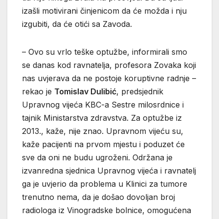
izašli motivirani činjenicom da će možda i nju
izgubiti, da će otići sa Zavoda.
– Ovo su vrlo teške optužbe, informirali smo
se danas kod ravnatelja, profesora Zovaka koji
nas uvjerava da ne postoje koruptivne radnje –
rekao je
Tomislav Dulibić
, predsjednik
Upravnog vijeća KBC-a Sestre milosrdnice i
tajnik Ministarstva zdravstva. Za optužbe iz
2013., kaže, nije znao. Upravnom vijeću su,
kaže pacijenti na prvom mjestu i poduzet će
sve da oni ne budu ugroženi. Održana je
izvanredna sjednica Upravnog vijeća i ravnatelj
ga je uvjerio da problema u Klinici za tumore
trenutno nema, da je došao dovoljan broj
radiologa iz Vinogradske bolnice, omogućena