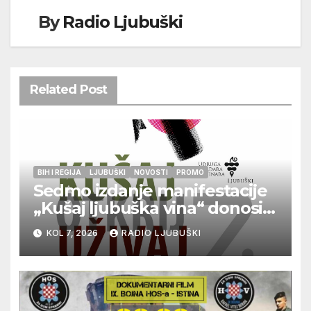
By
Radio Ljubuški
Related Post
BIH I REGIJA
LJUBUŠKI
NOVOSTI
PROMO
Sedmo izdanje manifestacije
„Kušaj ljubuška vina“ donosi
vrhunska vina, gastronomiju i
KOL 7, 2026
RADIO LJUBUŠKI
glazbu