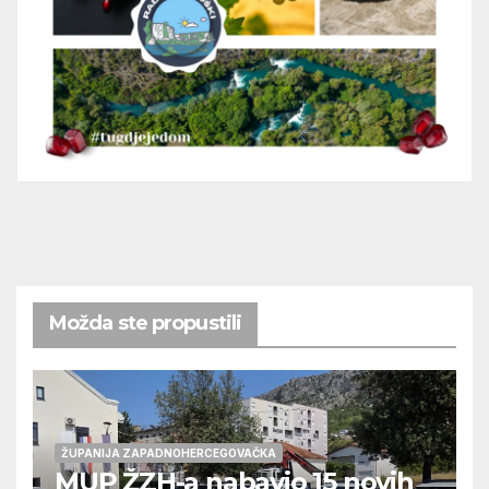
Možda ste propustili
ŽUPANIJA ZAPADNOHERCEGOVAČKA
MUP ŽZH-a nabavio 15 novih