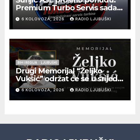
Premium Turbo Servis sada
na jednoj adresi u Ljubuškom
6 KOLOVOZA, 2026
RADIO LJUBUŠKI
BIH I REGIJA
LJUBUŠKI
Drugi Memorijal “Željko
Vukšić” održat će se u srijedu
12. kolovoza u Otoku
6 KOLOVOZA, 2026
RADIO LJUBUŠKI