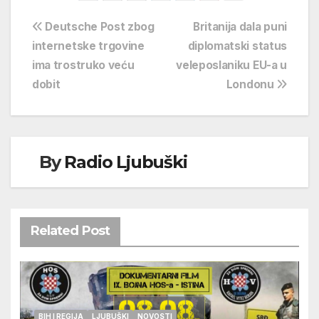
Navigacija
Deutsche Post zbog
Britanija dala puni
internetske trgovine
diplomatski status
objava
ima trostruko veću
veleposlaniku EU-a u
dobit
Londonu
By
Radio Ljubuški
Related Post
BIH I REGIJA
LJUBUŠKI
NOVOSTI