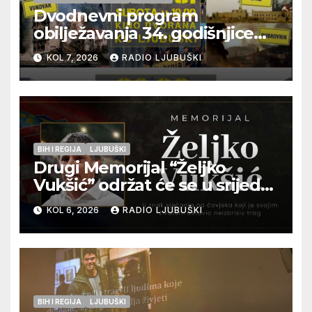
Dvodnevni program
obilježavanja 34. godišnjice
pogibije generala Blaža
KOL 7, 2026
RADIO LJUBUŠKI
Kraljevića i osmorice
pripadnika HOS-a
BIH I REGIJA
LJUBUŠKI
Drugi Memorijal “Željko
Vukšić” održat će se u srijedu
12. kolovoza u Otoku
KOL 6, 2026
RADIO LJUBUŠKI
BIH I REGIJA
LJUBUŠKI