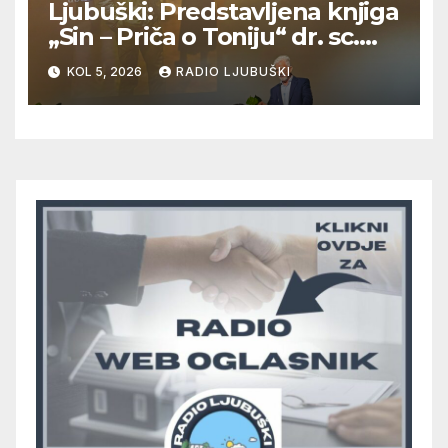
Ljubuški: Predstavljena knjiga
„Sin – Priča o Toniju“ dr. sc.
Zdenka Hercega
KOL 5, 2026
RADIO LJUBUŠKI