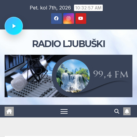
Skip
Pet. kol 7th, 2026
10:32:58 AM
to
content
RADIO LJUBUŠKI