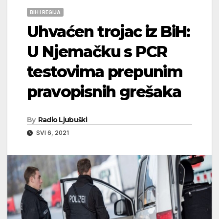
BIH I REGIJA
Uhvaćen trojac iz BiH:
U Njemačku s PCR
testovima prepunim
pravopisnih grešaka
By
Radio Ljubuški
SVI 6, 2021