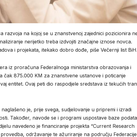
a razvoja na kojoj se u znanstvenoj zajednici pozicionira n
inaliziranje nerijetko treba izdvojiti značajne iznose novca.
adova i projekata, itekako dobro dođe, piše Večernji list BiH
sfera iz proračuna Federalnoga ministarstva obrazovanja i
la čak 875.000 KM za znanstvene ustanove i poticanje
j entitet. Ovaj peti dio raspodjele sredstava iz tekućih tra
 naglašeno je, prije svega, sudjelovanje u pripremi i izradi
osti. Također, navode se i programi uspostave baze podata
dijelu navedeno je financiranje projekta “Current Research
rovedba, održavanje te ažuriranje na području Federacije