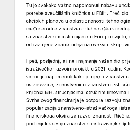
Tu je svakako važno napomenuti nabavu enciklo
potrebe sveučilišnih knjižnica u FBiH. Treći dio
akcijskih planova u oblasti znanosti, tehnologija
međunarodna znanstveno-tehnološka suradnja bi
sa znanstvenim institucijama u Europi i svijetu,
od razmjene znanja i ideja na ovakvim skupovi
I peti, posljednji, ali ne i najmanje važan dio p
istraživačko-razvojni projekti u 2021. godini. K
važno je napomenuti kako je riječ o znanstveno
ustanovama, znanstvenim i znanstveno-stručnim
knjižnici BiH, stručnjacima, stručnim timovima i
Svrha ovog financiranja je potpora razvoju znan
popularizacija znanstveno-istraživačkoga i ist
financijskoga okvira za razvoj znanosti. Riječ j
pridonijeti razvoju znanstveno-istraživačke dj