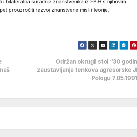
 i bilateralna suradnja znanstvenika iz FBiH s njihovim
pet prouzročiti razvoj znanstvene misli i teorije.
e
Održan okrugli stol “30 godi
 naš
zaustavljanja tenkova agresorske 
Pologu 7.05.199