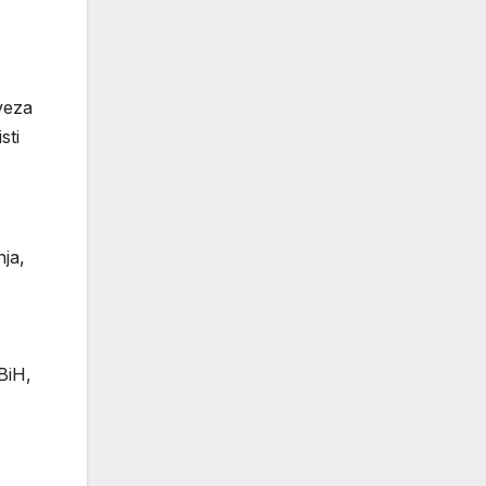
veza
sti
nja,
BiH,