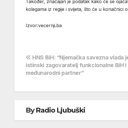
Također, značajan je podatak kako će se ojačati
kolegama iz regije i svijeta, što će u konačnici o
Izvor:vecernji.ba
Navigacija
HNS BiH: “Njemačka savezna vlada j
istinski zagovaratelj funkcionalne BiH i
objava
međunarodni partner”
By
Radio Ljubuški