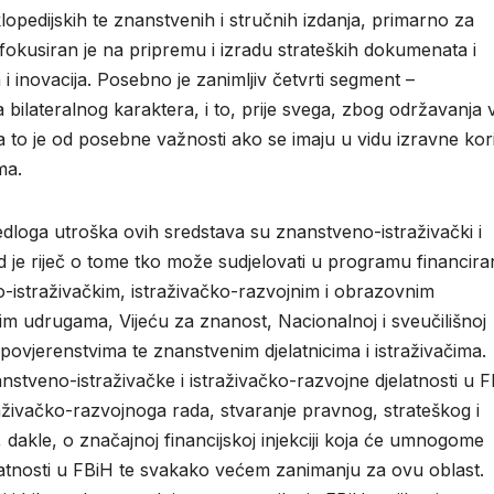
pedijskih te znanstvenih i stručnih izdanja, primarno za
 fokusiran je na pripremu i izradu strateških dokumenata i
 i inovacija. Posebno je zanimljiv četvrti segment –
lateralnog karaktera, i to, prije svega, zbog održavanja 
 a to je od posebne važnosti ako se imaju u vidu izravne kori
ma.
rijedloga utroška ovih sredstava su znanstveno-istraživački i
ad je riječ o tome tko može sudjelovati u programu financira
-istraživačkim, istraživačko-razvojnim i obrazovnim
 udrugama, Vijeću za znanost, Nacionalnoj i sveučilišnoj
 povjerenstvima te znanstvenim djelatnicima i istraživačima.
stveno-istraživačke i istraživačko-razvojne djelatnosti u F
raživačko-razvojnoga rada, stvaranje pravnog, strateškog i
e, dakle, o značajnoj financijskoj injekciji koja će umnogome
elatnosti u FBiH te svakako većem zanimanju za ovu oblast.