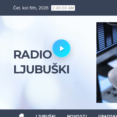
Skip
Čet. kol 6th, 2026
2:46:01 AM
to
content
RADIO
LJUBUŠKI
LJUBUŠKI
NOVOSTI
GRADSK