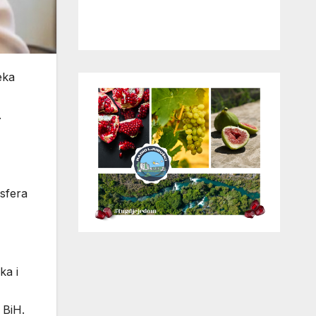
eka
.
nsfera
ka i
 BiH.