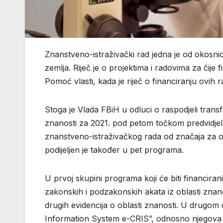
Znanstveno-istraživački rad jedna je od okosnic
zemlja. Riječ je o projektima i radovima za čije f
Pomoć vlasti, kada je riječ o financiranju ovih r
Stoga je Vlada FBiH u odluci o raspodjeli tran
znanosti za 2021. pod petom točkom predvidje
znanstveno-istraživačkog rada od značaja za ova
podijeljen je također u pet programa.
U prvoj skupini programa koji će biti financirani
zakonskih i podzakonskih akata iz oblasti znan
drugih evidencija o oblasti znanosti. U drugom 
Information System e-CRIS”, odnosno njegova p