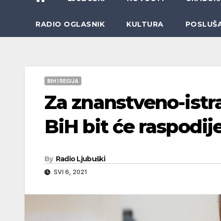
RADIO OGLASNIK
KULTURA
POSLUŠ
BIH I REGIJA
Za znanstveno-istra
BiH bit će raspodi
By
Radio Ljubuški
SVI 6, 2021