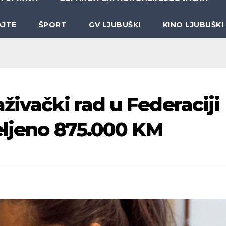
AJTE
ŠPORT
GV LJUBUŠKI
KINO LJUBUŠKI
živački rad u Federaciji
jeljeno 875.000 KM