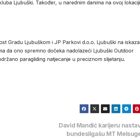
 kluba Ljubuški. Također, u narednim danima na ovoj lokaciji
lnost Gradu Ljubuškom i JP Parkovi d.o.o. Ljubuški na iskaza
njima da ono spremno dočeka nadolazeći Ljubuški Outdoor
 održano paragliding natjecanje u preciznom slijetanju.
David Mandić karijeru nastav
bundesligašu MT Melsug