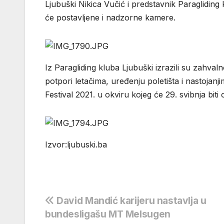
Ljubuški Nikica Vučić i predstavnik Paragliding
će postavljene i nadzorne kamere.
Iz Paragliding kluba Ljubuški izrazili su zahva
potpori letačima, uređenju poletišta i nastoja
Festival 2021. u okviru kojeg će 29. svibnja biti
Izvor:ljubuski.ba
Navigacija
David Mandić karijeru nastavlja u
bundesligašu MT Melsugen