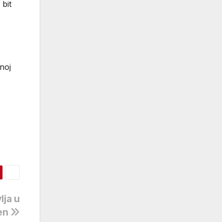
 bit
noj
lja u
en