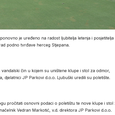
ponovno je uređeno na radost ljubitelja letenja i posjetitelja
grad podno tvrđave herceg Stjepana.
 vandalski čin u kojem su uništene klupe i stol za odmor,
djelatnici JP Parkovi d.o.o. Ljubuški uredili su poletište.
u pročitati osnovni podaci o poletištu te nove klupe i stol
onačelnik Vedran Markotić, v.d. direktora JP Parkovi d.o.o.