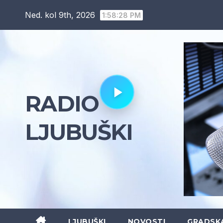
Skip
Ned. kol 9th, 2026
1:58:29 PM
to
content
RADIO
LJUBUŠKI
LJUBUŠKI
NOVOSTI
GRADSK