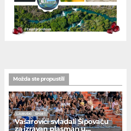
Možda ste propustili
LJUBUŠKI
ŠPORT
Vašarovići svladali Šipovaču
za izravan plasman u