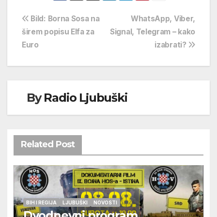
Navigacija
Bild: Borna Sosa na
WhatsApp, Viber,
širem popisu Elfa za
Signal, Telegram – kako
objava
Euro
izabrati?
By
Radio Ljubuški
Related Post
BIH I REGIJA
LJUBUŠKI
NOVOSTI
Dvodnevni program