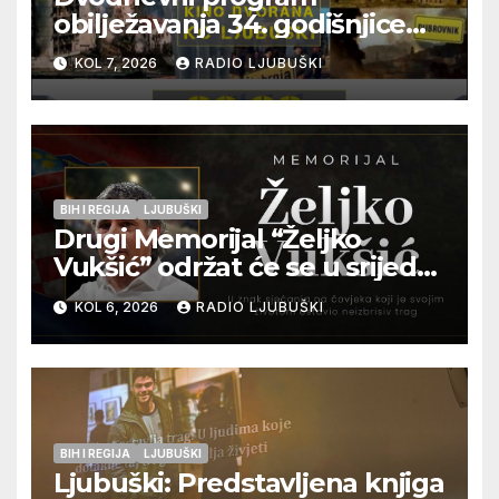
obilježavanja 34. godišnjice
pogibije generala Blaža
KOL 7, 2026
RADIO LJUBUŠKI
Kraljevića i osmorice
pripadnika HOS-a
BIH I REGIJA
LJUBUŠKI
Drugi Memorijal “Željko
Vukšić” održat će se u srijedu
12. kolovoza u Otoku
KOL 6, 2026
RADIO LJUBUŠKI
BIH I REGIJA
LJUBUŠKI
Ljubuški: Predstavljena knjiga