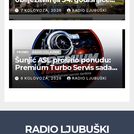
pogibije generala Blaža
7 KOLOVOZA, 2026
RADIO LJUBUŠKI
Kraljevića i osmorice
pripadnika HOS-a
PROMO
RADIO OGLASNIK
Šunjić ASL proširio ponudu:
Premium Turbo Servis sada
na jednoj adresi u Ljubuškom
6 KOLOVOZA, 2026
RADIO LJUBUŠKI
RADIO LJUBUŠKI