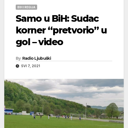
BIH I REGIJA
Samo u BiH: Sudac
korner “pretvorio” u
gol – video
By
Radio Ljubuški
SVI 7, 2021