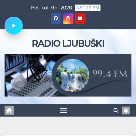
Skip
Pet. kol 7th, 2026
3:51:22 PM
to
content
RADIO LJUBUŠKI