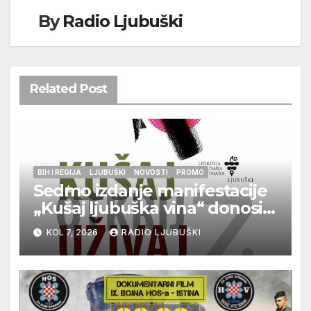
By
Radio Ljubuški
Related Post
BIH I REGIJA
LJUBUŠKI
NOVOSTI
PROMO
Sedmo izdanje manifestacije
„Kušaj ljubuška vina“ donosi
vrhunska vina, gastronomiju i
KOL 7, 2026
RADIO LJUBUŠKI
glazbu