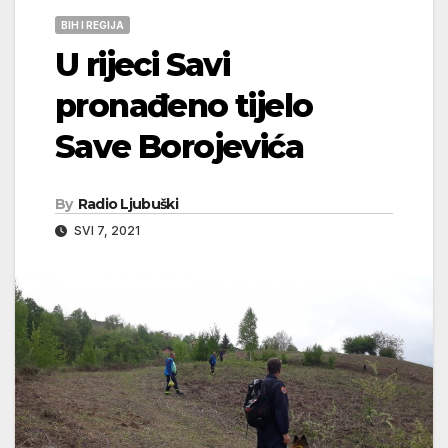
BIH I REGIJA
U rijeci Savi
pronađeno tijelo
Save Borojevića
By
Radio Ljubuški
SVI 7, 2021