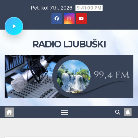
Skip
Pet. kol 7th, 2026
9:41:10 PM
to
content
RADIO LJUBUŠKI