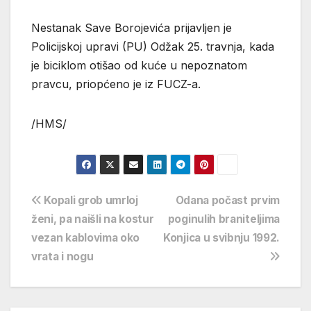
Nestanak Save Borojevića prijavljen je
Policijskoj upravi (PU) Odžak 25. travnja, kada
je biciklom otišao od kuće u nepoznatom
pravcu, priopćeno je iz FUCZ-a.
/HMS/
Navigacija
Kopali grob umrloj
Odana počast prvim
ženi, pa naišli na kostur
poginulih braniteljima
objava
vezan kablovima oko
Konjica u svibnju 1992.
vrata i nogu