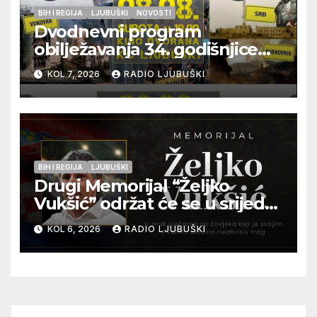
BIH I REGIJA
LJUBUŠKI
NOVOSTI
Dvodnevni program
obilježavanja 34. godišnjice
pogibije generala Blaža
KOL 7, 2026
RADIO LJUBUŠKI
Kraljevića i osmorice
pripadnika HOS-a
BIH I REGIJA
LJUBUŠKI
Drugi Memorijal “Željko
Vukšić” održat će se u srijedu
12. kolovoza u Otoku
KOL 6, 2026
RADIO LJUBUŠKI