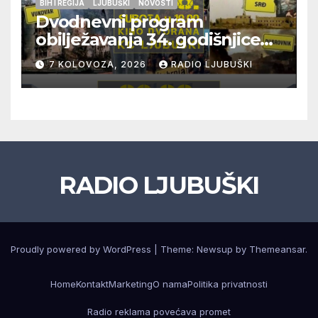
BIH I REGIJA
LJUBUŠKI
NOVOSTI
Dvodnevni program
obilježavanja 34. godišnjice
pogibije generala Blaža
7 KOLOVOZA, 2026
RADIO LJUBUŠKI
Kraljevića i osmorice
pripadnika HOS-a
RADIO LJUBUŠKI
Proudly powered by WordPress
|
Theme: Newsup by
Themeansar
.
Home
Kontakt
Marketing
O nama
Politika privatnosti
Radio reklama povećava promet