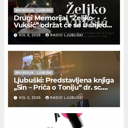
BIH I REGIJA
LJUBUŠKI
Drugi Memorijal “Željko
Vukšić” održat će se u srijedu
12. kolovoza u Otoku
KOL 6, 2026
RADIO LJUBUŠKI
BIH I REGIJA
LJUBUŠKI
Ljubuški: Predstavljena knjiga
„Sin – Priča o Toniju“ dr. sc.
Zdenka Hercega
KOL 5, 2026
RADIO LJUBUŠKI