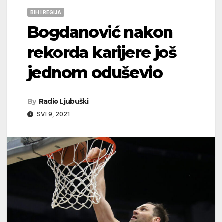
BIH I REGIJA
Bogdanović nakon
rekorda karijere još
jednom oduševio
By
Radio Ljubuški
SVI 9, 2021