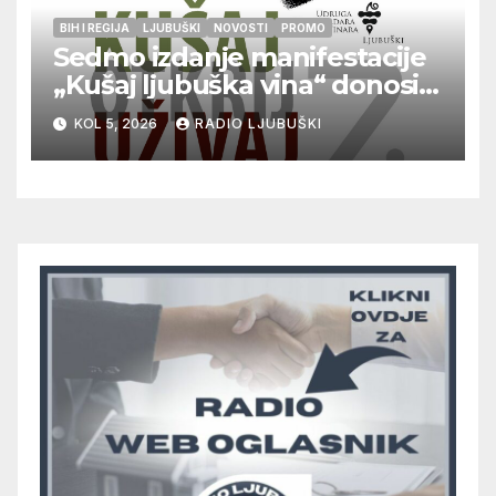
BIH I REGIJA
LJUBUŠKI
NOVOSTI
PROMO
Sedmo izdanje manifestacije
„Kušaj ljubuška vina“ donosi
vrhunska vina, gastronomiju i
KOL 5, 2026
RADIO LJUBUŠKI
glazbu