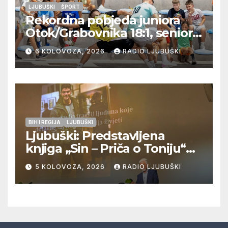
LJUBUŠKI
ŠPORT
Rekordna pobjeda juniora
Otok/Grabovnika 18:1, seniori
Pregrađa u četvrtfinalu,
6 KOLOVOZA, 2026
RADIO LJUBUŠKI
Veljaci i Cerno/Crnopod u
doigravanju, Grljevići završili
natjecanje
BIH I REGIJA
LJUBUŠKI
Ljubuški: Predstavljena
knjiga „Sin – Priča o Toniju“
dr. sc. Zdenka Hercega
5 KOLOVOZA, 2026
RADIO LJUBUŠKI