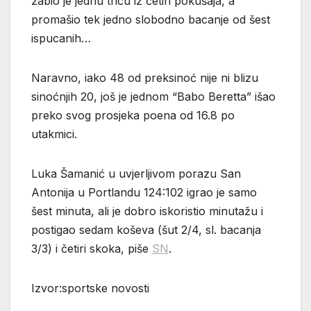
zabio je jednu tricu iz četiri pokušaja, a
promašio tek jedno slobodno bacanje od šest
ispucanih…
Naravno, iako 48 od preksinoć nije ni blizu
sinoćnjih 20, još je jednom “Babo Beretta” išao
preko svog prosjeka poena od 16.8 po
utakmici.
Luka Šamanić u uvjerljivom porazu San
Antonija u Portlandu 124:102 igrao je samo
šest minuta, ali je dobro iskoristio minutažu i
postigao sedam koševa (šut 2/4, sl. bacanja
3/3) i četiri skoka, piše
SN
.
Izvor:sportske novosti