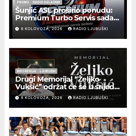
PROMO
RADIO OGLASNIK
Šunjić ASL proširio ponudu:
Premium Turbo Servis sada
na jednoj adresi u Ljubuškom
6 KOLOVOZA, 2026
RADIO LJUBUŠKI
BIH I REGIJA
LJUBUŠKI
Drugi Memorijal “Željko
Vukšić” održat će se u srijedu
12. kolovoza u Otoku
6 KOLOVOZA, 2026
RADIO LJUBUŠKI