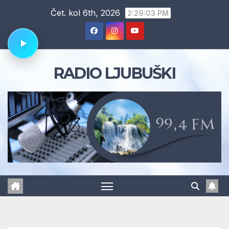
Skip
Čet. kol 6th, 2026
2:29:04 PM
to
content
RADIO LJUBUŠKI