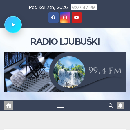
Skip
Pet. kol 7th, 2026
6:07:48 PM
to
content
RADIO LJUBUŠKI