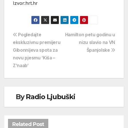
Izvor:hrt.hr
Navigacija
Pogledajte
Hamilton petu godinu u
ekskluzivnu premijeru
nizu slavio na VN
objava
Gibonnijeva spota za
Španjolske
novu pjesmu ‘Kiša –
Z‘naab‘
By
Radio Ljubuški
Related Post