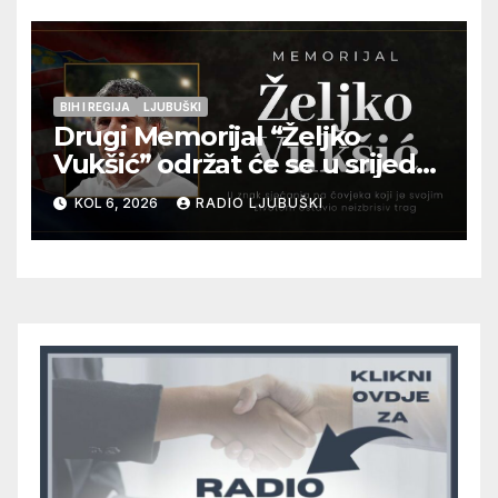
pripadnika HOS-a
BIH I REGIJA
LJUBUŠKI
Drugi Memorijal “Željko
Vukšić” održat će se u srijedu
12. kolovoza u Otoku
KOL 6, 2026
RADIO LJUBUŠKI