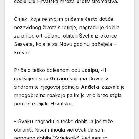
dodjeljuje Hrvatska mreža protiv siromaštva.
Čirjak, koja se svojim pričama često dotiče
nezavidnog života sirotinje, nagradu je dobila
za prilog o tročlanoj obitelji
Švelić
iz okolice
Sesveta, koja je za Novu godinu poželjela –
krevet.
Priča o teško bolesnom ocu
Josipu,
41-
godišnjem sinu
Goranu
koji ima Downov
sindrom te njegovoj pomajci
Anđelki
izazvala je
mnogobrojne reakcije pa im je vrlo brzo stigla
pomoć iz cijele Hrvatske.
– Svaku nagradu je teško dobiti, a još teže
obraniti. Nisam mogla vjerovati da sam
ponovno dobila “Svjetionik”. Kad sam to