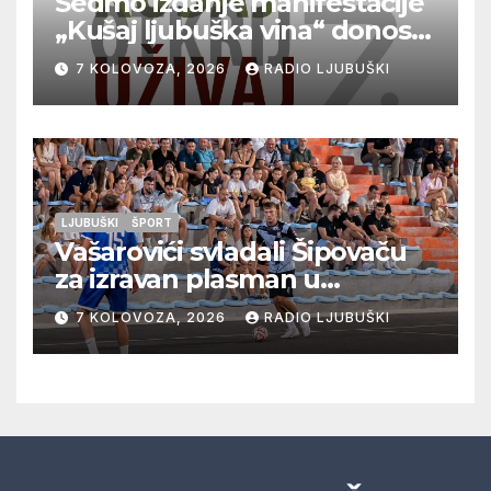
Sedmo izdanje manifestacije
„Kušaj ljubuška vina“ donosi
vrhunska vina, gastronomiju i
7 KOLOVOZA, 2026
RADIO LJUBUŠKI
glazbu
LJUBUŠKI
ŠPORT
Vašarovići svladali Šipovaču
za izravan plasman u
četvrtfinale, Grab izborio
7 KOLOVOZA, 2026
RADIO LJUBUŠKI
prolazak dalje, Klobuk ispao,
večeras počinje četvrtfinale
juniora