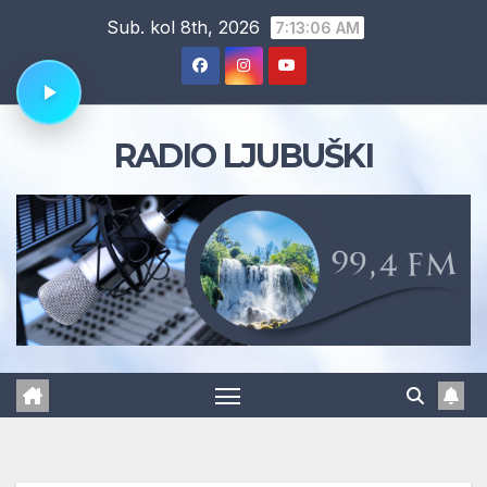
Skip
Sub. kol 8th, 2026
7:13:07 AM
to
content
RADIO LJUBUŠKI