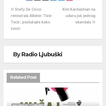
Navigacija
Stefy De Cicco
Kim Kardashian na
remixirala Albinin ‘Tick-
udaru još jednog
objava
Tock‘, poslušajte kako
skandala
zvuči
By
Radio Ljubuški
Related Post
BIH I REGIJA
LJUBUŠKI