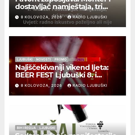
dostavljač namještaja, tri
izvršitelja
8 KOLOVOZA, 2026
RADIO LJUBUŠKI
LJUBUŠKI
NOVOSTI
PROMO
Najiščekivaniji vikend ljeta:
BEER FEST Ljubuški 8. i
9.kolovoza
8 KOLOVOZA, 2026
RADIO LJUBUŠKI
BIH I REGIJA
LJUBUŠKI