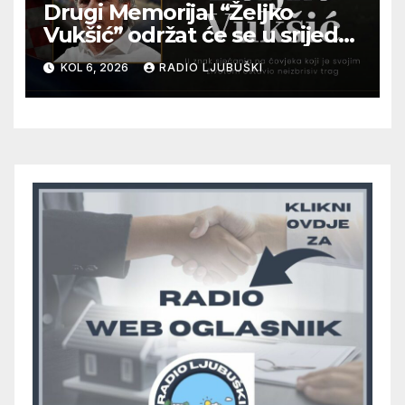
Drugi Memorijal “Željko
Vukšić” održat će se u srijedu
12. kolovoza u Otoku
KOL 6, 2026
RADIO LJUBUŠKI