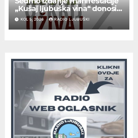
Sedmo izdanje manifestacije
„Kušaj ljubuška vina“ donosi
vrhunska vina, gastronomiju i
KOL 5, 2026
RADIO LJUBUŠKI
glazbu