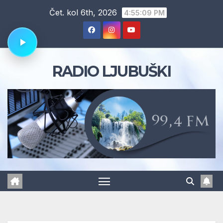
Skip
Čet. kol 6th, 2026
4:55:10 PM
to
content
RADIO LJUBUŠKI