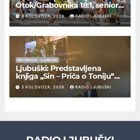
Otok/Grabovnika 18:1, seniori
Pregrađa u četvrtfinalu,
6 KOLOVOZA, 2026
RADIO LJUBUŠKI
Veljaci i Cerno/Crnopod u
doigravanju, Grljevići završili
natjecanje
BIH I REGIJA
LJUBUŠKI
Ljubuški: Predstavljena
knjiga „Sin – Priča o Toniju“
dr. sc. Zdenka Hercega
5 KOLOVOZA, 2026
RADIO LJUBUŠKI