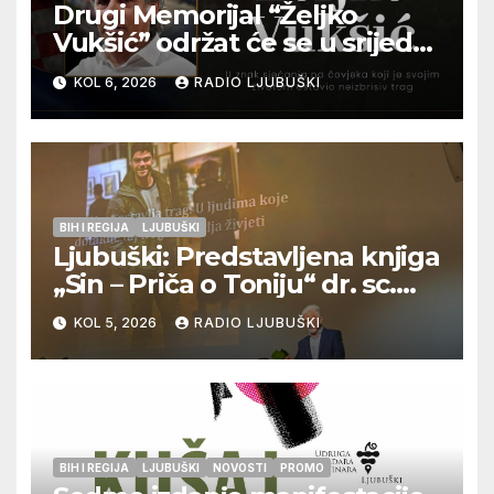
Drugi Memorijal “Željko
Vukšić” održat će se u srijedu
12. kolovoza u Otoku
KOL 6, 2026
RADIO LJUBUŠKI
BIH I REGIJA
LJUBUŠKI
Ljubuški: Predstavljena knjiga
„Sin – Priča o Toniju“ dr. sc.
Zdenka Hercega
KOL 5, 2026
RADIO LJUBUŠKI
BIH I REGIJA
LJUBUŠKI
NOVOSTI
PROMO