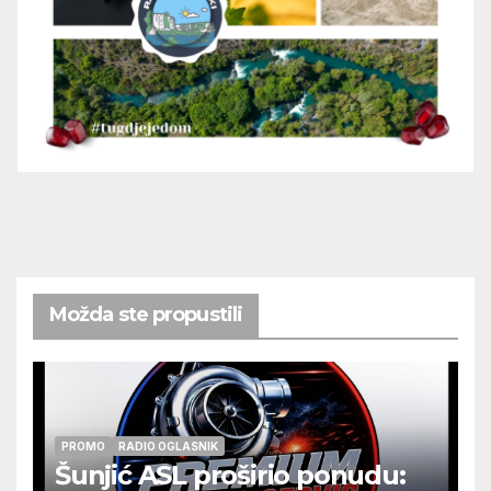
Možda ste propustili
PROMO
RADIO OGLASNIK
Šunjić ASL proširio ponudu: