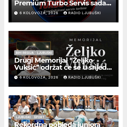
Premium Turbo Servis sada
na jednoj adresi u Ljubuškom
6 KOLOVOZA, 2026
RADIO LJUBUŠKI
BIH I REGIJA
LJUBUŠKI
Drugi Memorijal “Željko
Vukšić” održat će se u srijedu
12. kolovoza u Otoku
6 KOLOVOZA, 2026
RADIO LJUBUŠKI
LJUBUŠKI
ŠPORT
Rekordna pobjeda juniora