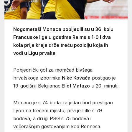
Nogometaši Monaca pobijedili su u 36. kolu
Francuske lige u gostima Reims s 1-0 i dva
kola prije kraja drže treću poziciju koja ih
vodi u Ligu prvaka.
Pobjednički gol za momčad bivšega
hrvatskoga izbornika
Nike Kovača
postigao je
19-godišnji Belgijanac
Eliot Matazo
u 20. minuti.
Monaco je s 74 boda za jedan bod prestigao
Lyon na trećem mjestu, prvi je Lille s 79
bodova, a drugi PSG s 75 bodova i
večerašnjim gostovanjem kod Rennesa.