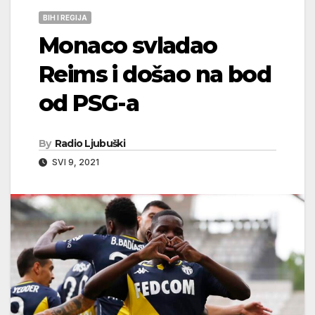
BIH I REGIJA
Monaco svladao
Reims i došao na bod
od PSG-a
By
Radio Ljubuški
SVI 9, 2021