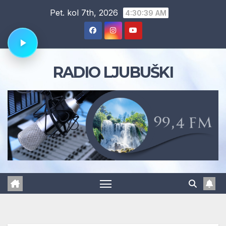
Skip
Pet. kol 7th, 2026
4:30:40 AM
to
content
RADIO LJUBUŠKI