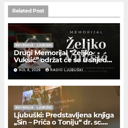
Related Post
BIH I REGIJA
LJUBUŠKI
Drugi Memorijal “Željko
Vukšić” održat će se u srijedu
12. kolovoza u Otoku
KOL 6, 2026
RADIO LJUBUŠKI
BIH I REGIJA
LJUBUŠKI
Ljubuški: Predstavljena knjiga
„Sin – Priča o Toniju“ dr. sc.