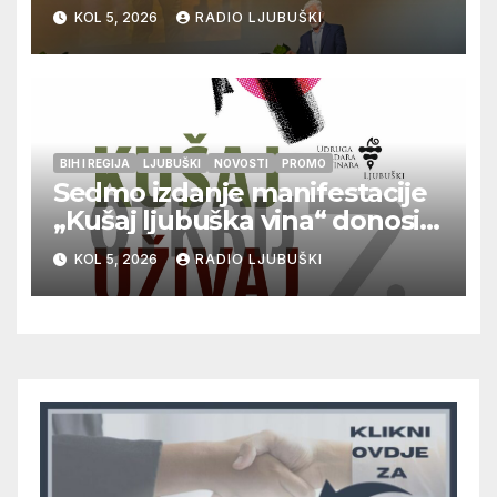
Zdenka Hercega
KOL 5, 2026
RADIO LJUBUŠKI
BIH I REGIJA
LJUBUŠKI
NOVOSTI
PROMO
Sedmo izdanje manifestacije
„Kušaj ljubuška vina“ donosi
vrhunska vina, gastronomiju i
KOL 5, 2026
RADIO LJUBUŠKI
glazbu