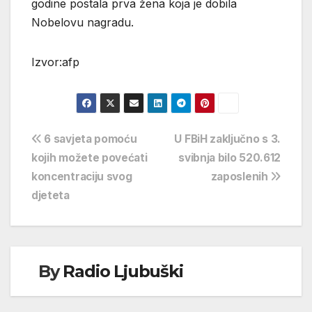
godine postala prva žena koja je dobila
Nobelovu nagradu.
Izvor:afp
Navigacija
6 savjeta pomoću
U FBiH zaključno s 3.
kojih možete povećati
svibnja bilo 520.612
objava
koncentraciju svog
zaposlenih
djeteta
By
Radio Ljubuški