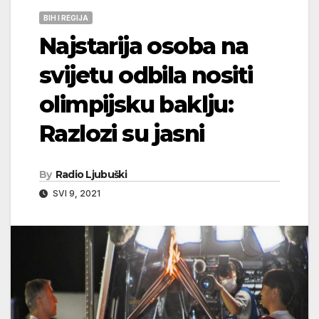
BIH I REGIJA
Najstarija osoba na
svijetu odbila nositi
olimpijsku baklju:
Razlozi su jasni
By
Radio Ljubuški
SVI 9, 2021