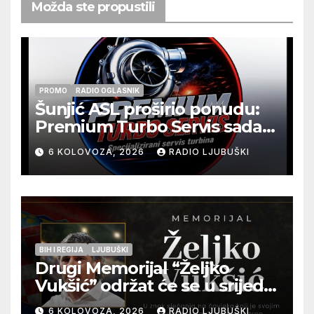
Možda ste propustili
PROMO
RADIO OGLASNIK
Šunjić ASL proširio ponudu:
Premium Turbo Servis sada
na jednoj adresi u Ljubuškom
6 KOLOVOZA, 2026
RADIO LJUBUŠKI
BIH I REGIJA
LJUBUŠKI
Drugi Memorijal “Željko
Vukšić” održat će se u srijedu
12. kolovoza u Otoku
6 KOLOVOZA, 2026
RADIO LJUBUŠKI