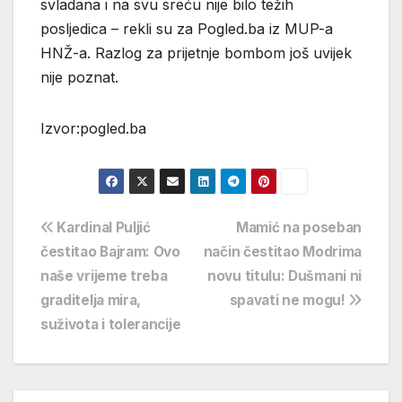
svladana i na svu sreću nije bilo težih
posljedica – rekli su za Pogled.ba iz MUP-a
HNŽ-a. Razlog za prijetnje bombom još uvijek
nije poznat.
Izvor:pogled.ba
Navigacija
Kardinal Puljić
Mamić na poseban
čestitao Bajram: Ovo
način čestitao Modrima
objava
naše vrijeme treba
novu titulu: Dušmani ni
graditelja mira,
spavati ne mogu!
suživota i tolerancije