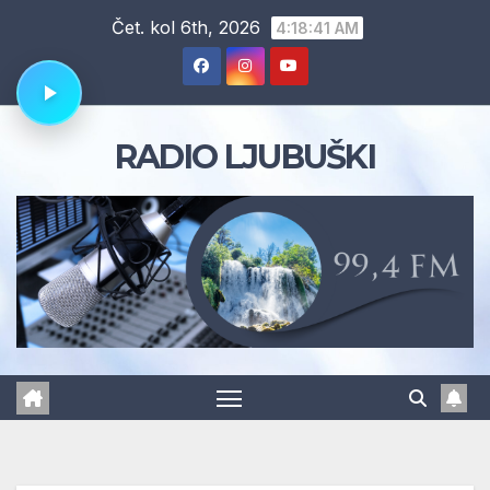
Skip
Čet. kol 6th, 2026
4:18:42 AM
to
content
RADIO LJUBUŠKI