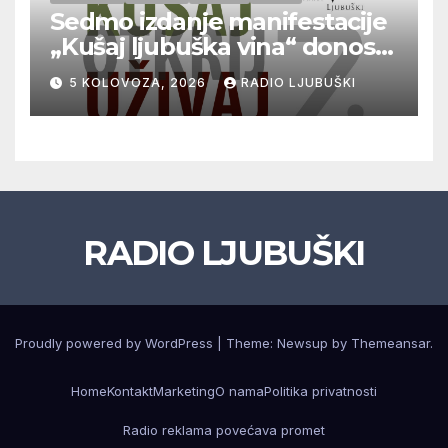
Sedmo izdanje manifestacije
„Kušaj ljubuška vina“ donosi
vrhunska vina, gastronomiju i
5 KOLOVOZA, 2026
RADIO LJUBUŠKI
glazbu
RADIO LJUBUŠKI
Proudly powered by WordPress
|
Theme: Newsup by
Themeansar
.
Home
Kontakt
Marketing
O nama
Politika privatnosti
Radio reklama povećava promet