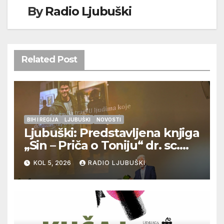
By
Radio Ljubuški
Related Post
BIH I REGIJA
LJUBUŠKI
NOVOSTI
Ljubuški: Predstavljena knjiga
„Sin – Priča o Toniju“ dr. sc.
Zdenka Hercega
KOL 5, 2026
RADIO LJUBUŠKI