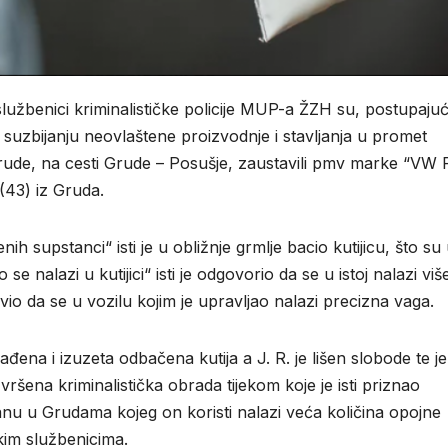
 službenici kriminalističke policije MUP-a ŽZH su, postupajuć
 suzbijanju neovlaštene proizvodnje i stavljanja u promet
Grude, na cesti Grude – Posušje, zaustavili pmv marke “VW 
(43) iz Gruda.
h supstanci“ isti je u obližnje grmlje bacio kutijicu, što su 
 se nalazi u kutijici“ isti je odgovorio da se u istoj nalazi viš
vio da se u vozilu kojim je upravljao nalazi precizna vaga.
đena i izuzeta odbačena kutija a J. R. je lišen slobode te je
šena kriminalistička obrada tijekom koje je isti priznao
stanu u Grudama kojeg on koristi nalazi veća količina opojne
kim službenicima.