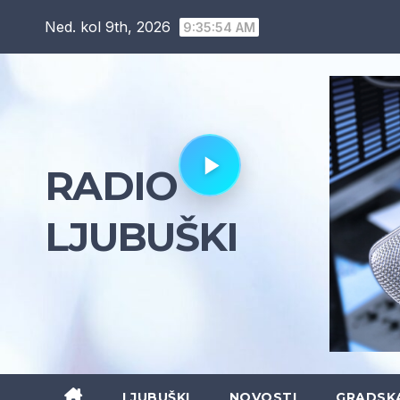
Skip
Ned. kol 9th, 2026
9:35:55 AM
to
content
RADIO
LJUBUŠKI
LJUBUŠKI
NOVOSTI
GRADSK