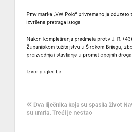
Pmv marke „VW Polo“ privremeno je oduzeto te
izvršena pretraga istoga.
Nakon kompletiranja predmeta protiv J. R. (43
Županijskom tužiteljstvu u Širokom Brijegu, z
proizvodnja i stavljanje u promet opojnih droga 
Izvor:pogled.ba
Navigacija
Dva liječnika koja su spasila život N
su umrla. Treći je nestao
objava