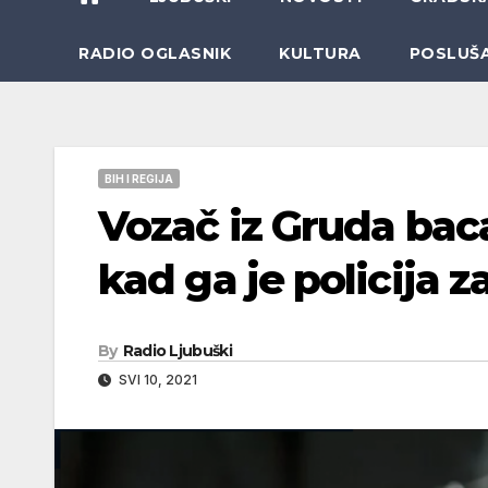
RADIO OGLASNIK
KULTURA
POSLUŠ
BIH I REGIJA
Vozač iz Gruda bac
kad ga je policija z
By
Radio Ljubuški
SVI 10, 2021