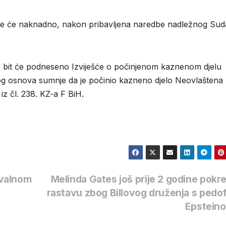
 će naknadno, nakon pribavljena naredbe nadležnog Suda,
) bit će podneseno Izviješće o počinjenom kaznenom djelu
bog osnova sumnje da je počinio kazneno djelo Neovlaštena
iz čl. 238. KZ-a F BiH.
avalnom
Melinda Gates još prije 2 godine pokr
rastavu zbog Billovog druženja s pedo
Epstein