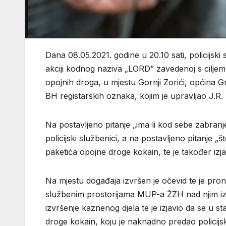
Dana 08.05.2021. godine u 20.10 sati, policijski
akciji kodnog naziva „LORD” zavedenoj s ciljem
opojnih droga, u mjestu Gornji Zorići, općina 
BH registarskih oznaka, kojim je upravljao J.R. 
Na postavljeno pitanje „ima li kod sebe zabranjeni
policijski službenici, a na postavljeno pitanje „što
paketića opojne droge kokain, te je također izja
Na mjestu događaja izvršen je očevid te je prona
službenim prostorijama MUP-a ŽZH nad njim izvr
izvršenje kaznenog djela te je izjavio da se u 
droge kokain, koju je naknadno predao policijs