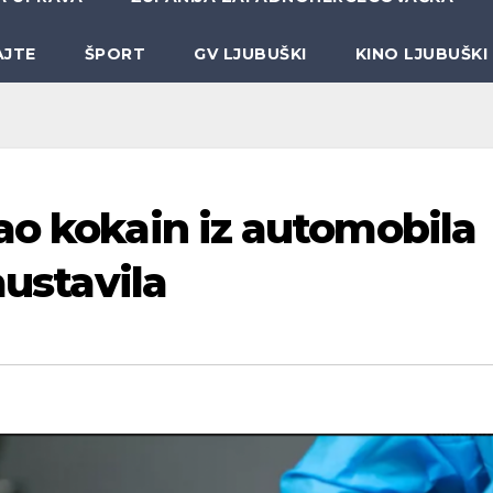
AJTE
ŠPORT
GV LJUBUŠKI
KINO LJUBUŠKI
ao kokain iz automobila
austavila