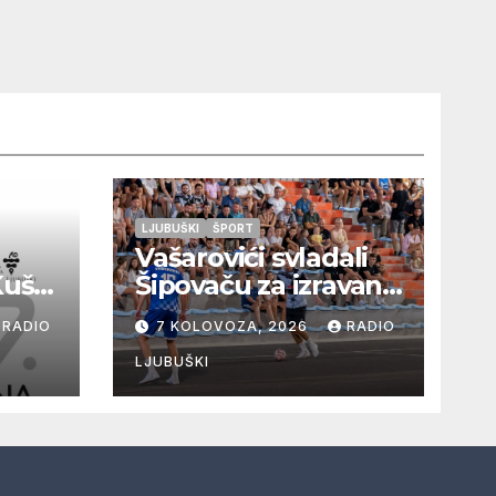
LJUBUŠKI
ŠPORT
Vašarovići svladali
Kušaj
Šipovaču za izravan
plasman u
RADIO
7 KOLOVOZA, 2026
RADIO
a
četvrtfinale, Grab
ju i
izborio prolazak
LJUBUŠKI
dalje, Klobuk ispao,
večeras počinje
četvrtfinale juniora