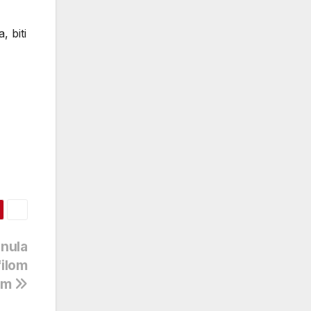
 biti
enula
filom
om