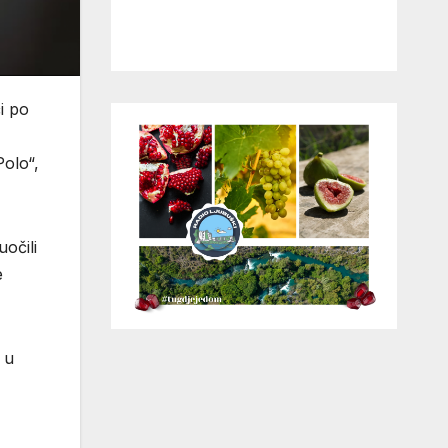
i po
Polo“,
uočili
e
 u