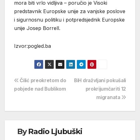
mora biti vrlo vidljiva – poručio je Visoki
predstavnik Europske unije za vanjske poslove
i sigurnosnu politiku i potpredsjednik Europske
unije Josep Borrell.
Izvor:pogled.ba
Navigacija
Čilić preokretom do
BiH dražvljani pokušali
pobjede nad Bublikom
prokrijumčariti 12
objava
migranata
By
Radio Ljubuški