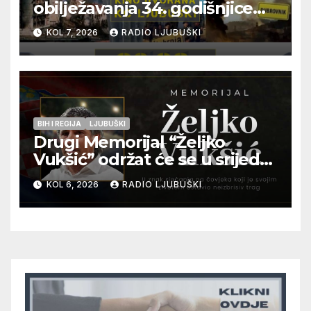
obilježavanja 34. godišnjice
pogibije generala Blaža
KOL 7, 2026
RADIO LJUBUŠKI
Kraljevića i osmorice
pripadnika HOS-a
BIH I REGIJA
LJUBUŠKI
Drugi Memorijal “Željko
Vukšić” održat će se u srijedu
12. kolovoza u Otoku
KOL 6, 2026
RADIO LJUBUŠKI