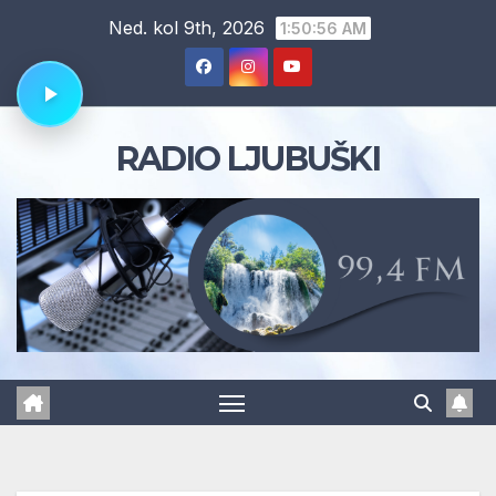
Skip
Ned. kol 9th, 2026
1:50:57 AM
to
content
RADIO LJUBUŠKI