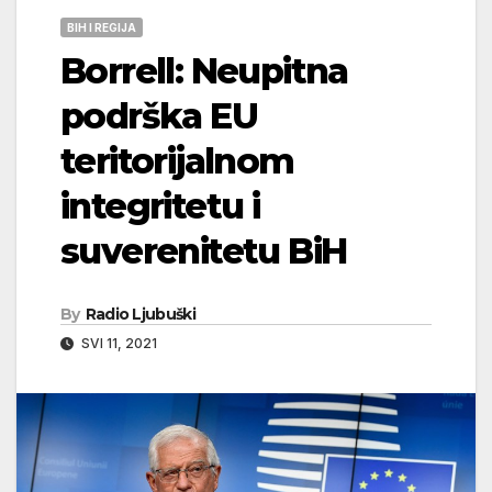
BIH I REGIJA
Borrell: Neupitna
podrška EU
teritorijalnom
integritetu i
suverenitetu BiH
By
Radio Ljubuški
SVI 11, 2021