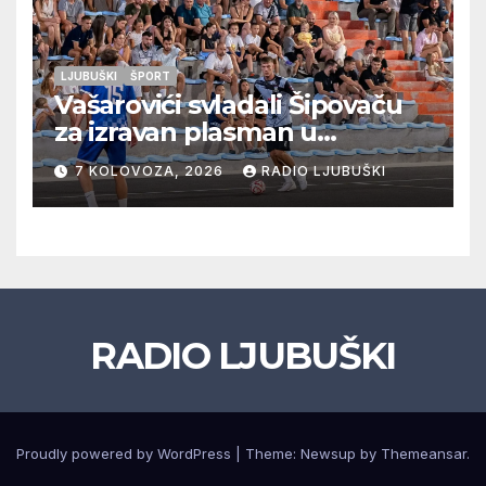
LJUBUŠKI
ŠPORT
Vašarovići svladali Šipovaču
za izravan plasman u
četvrtfinale, Grab izborio
7 KOLOVOZA, 2026
RADIO LJUBUŠKI
prolazak dalje, Klobuk ispao,
večeras počinje četvrtfinale
juniora
RADIO LJUBUŠKI
Proudly powered by WordPress
|
Theme: Newsup by
Themeansar
.