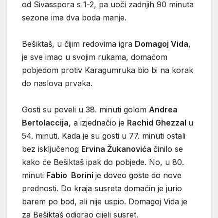
od Sivasspora s 1-2, pa uoči zadnjih 90 minuta
sezone ima dva boda manje.
Bešiktaš, u čijim redovima igra
Domagoj Vida
,
je sve imao u svojim rukama, domaćom
pobjedom protiv Karagumruka bio bi na korak
do naslova prvaka.
Gosti su poveli u 38. minuti golom
Andrea
Bertolaccija,
a izjednačio je
Rachid Ghezzal
u
54. minuti. Kada je su gosti u 77. minuti ostali
bez isključenog
Ervina Žukanovića
činilo se
kako će Bešiktaš ipak do pobjede. No, u 80.
minuti
Fabio Borini
je doveo goste do nove
prednosti. Do kraja susreta domaćin je jurio
barem po bod, ali nije uspio. Domagoj Vida je
za Bešiktaš odigrao cijeli susret.