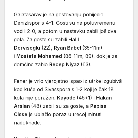
Galatasaray je na gostovanju pobijedio
Denizlispor s 4-1. Gosti su na poluvremenu
vodili 2-0, a potom u nastavku zabili još dva
gola. Za goste su zabili
Halil
Dervisoglu
(22),
Ryan Babel
(35-11m)
i
Mostafa Mohamed
(86-11m, 89), dok je za
domćine zabio
Recep Niyaz
(63).
Fener je vrlo vjerojatno ispao iz utrke izgubivši
kod kuće od Sivasspora s 1-2 koji je čak 18
kola nije poražen.
Kayode
(45+1) i
Hakan
Arslan
(48) zabili su za goste, a
Papiss
Cisse
je ublažio poraz u trećoj minuti
nadoknade.