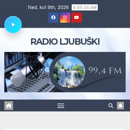
Skip
Ned. kol 9th, 2026
8:05:35 AM
to
content
RADIO LJUBUŠKI