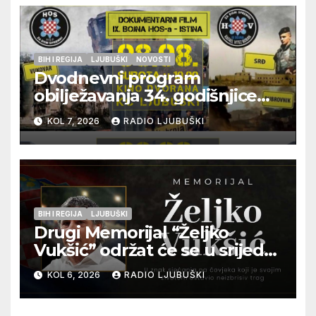
BIH I REGIJA
LJUBUŠKI
NOVOSTI
Dvodnevni program
obilježavanja 34. godišnjice
pogibije generala Blaža
KOL 7, 2026
RADIO LJUBUŠKI
Kraljevića i osmorice
pripadnika HOS-a
BIH I REGIJA
LJUBUŠKI
Drugi Memorijal “Željko
Vukšić” održat će se u srijedu
12. kolovoza u Otoku
KOL 6, 2026
RADIO LJUBUŠKI