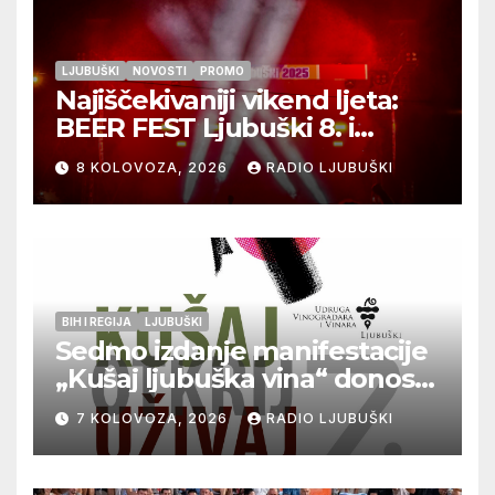
LJUBUŠKI
NOVOSTI
PROMO
Najiščekivaniji vikend ljeta:
BEER FEST Ljubuški 8. i
9.kolovoza
8 KOLOVOZA, 2026
RADIO LJUBUŠKI
BIH I REGIJA
LJUBUŠKI
Sedmo izdanje manifestacije
„Kušaj ljubuška vina“ donosi
vrhunska vina, gastronomiju i
7 KOLOVOZA, 2026
RADIO LJUBUŠKI
glazbu