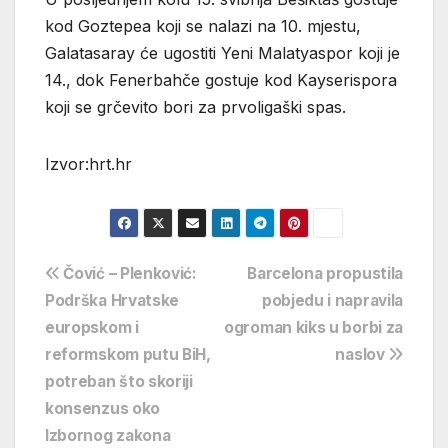
kod Goztepea koji se nalazi na 10. mjestu,
Galatasaray će ugostiti Yeni Malatyaspor koji je
14., dok Fenerbahče gostuje kod Kayserispora
koji se grčevito bori za prvoligaški spas.
Izvor:hrt.hr
Navigacija
Čović – Plenković:
Barcelona propustila
Podrška Hrvatske
pobjedu i napravila
objava
europskom i
ogroman kiks u borbi za
reformskom putu BiH,
naslov
potreban što skoriji
konsenzus oko
Izbornog zakona