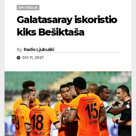
BIH I REGIJA
Galatasaray iskoristio
kiks Bešiktaša
By
Radio Ljubuški
SVI 11, 2021