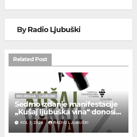
By
Radio Ljubuški
Related Post
BIH I REGIJA
LJUBUŠKI
Sedmo izdanje manifestacije
„Kušaj ljubuška vina“ donosi
vrhunska vina, gastronomiju i
KOL 7, 2026
RADIO LJUBUŠKI
glazbu