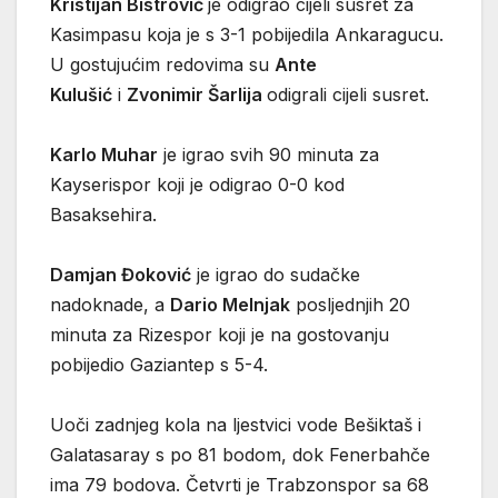
Kristijan Bistrović
je odigrao cijeli susret za
Kasimpasu koja je s 3-1 pobijedila Ankaragucu.
U gostujućim redovima su
Ante
Kulušić
i
Zvonimir Šarlija
odigrali cijeli susret.
Karlo Muhar
je igrao svih 90 minuta za
Kayserispor koji je odigrao 0-0 kod
Basaksehira.
Damjan Đoković
je igrao do sudačke
nadoknade, a
Dario Melnjak
posljednjih 20
minuta za Rizespor koji je na gostovanju
pobijedio Gaziantep s 5-4.
Uoči zadnjeg kola na ljestvici vode Bešiktaš i
Galatasaray s po 81 bodom, dok Fenerbahče
ima 79 bodova. Četvrti je Trabzonspor sa 68