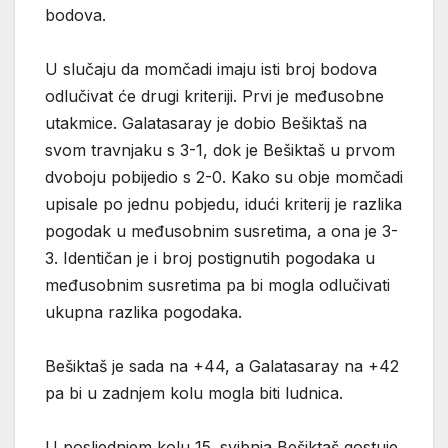
bodova.
U slučaju da momčadi imaju isti broj bodova
odlučivat će drugi kriteriji. Prvi je međusobne
utakmice. Galatasaray je dobio Bešiktaš na
svom travnjaku s 3-1, dok je Bešiktaš u prvom
dvoboju pobijedio s 2-0. Kako su obje momčadi
upisale po jednu pobjedu, idući kriterij je razlika
pogodak u međusobnim susretima, a ona je 3-
3. Identičan je i broj postignutih pogodaka u
međusobnim susretima pa bi mogla odlučivati
ukupna razlika pogodaka.
Bešiktaš je sada na +44, a Galatasaray na +42
pa bi u zadnjem kolu mogla biti ludnica.
U posljednjem kolu 15. svibnja Bešiktaš gostuje