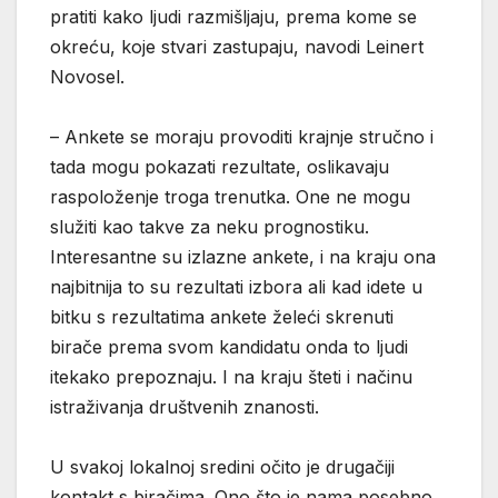
pratiti kako ljudi razmišljaju, prema kome se
okreću, koje stvari zastupaju, navodi Leinert
Novosel.
– Ankete se moraju provoditi krajnje stručno i
tada mogu pokazati rezultate, oslikavaju
raspoloženje troga trenutka. One ne mogu
služiti kao takve za neku prognostiku.
Interesantne su izlazne ankete, i na kraju ona
najbitnija to su rezultati izbora ali kad idete u
bitku s rezultatima ankete želeći skrenuti
birače prema svom kandidatu onda to ljudi
itekako prepoznaju. I na kraju šteti i načinu
istraživanja društvenih znanosti.
U svakoj lokalnoj sredini očito je drugačiji
kontakt s biračima. Ono što je nama posebno