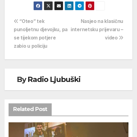
Navigacija
“Oteo” tek
Nasjeo na klasičnu
punoljetnu djevojku, pa
internetsku prijevaru –
objava
se tijekom potjere
video
zabio u policiju
By
Radio Ljubuški
Related Post