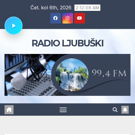
Skip
Čet. kol 6th, 2026
2:12:09 AM
to
content
RADIO LJUBUŠKI