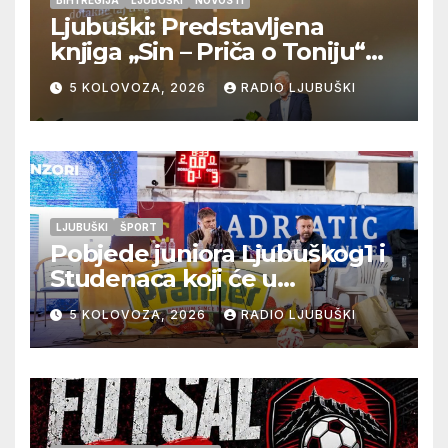
BIH I REGIJA
LJUBUŠKI
NOVOSTI
Ljubuški: Predstavljena
knjiga „Sin – Priča o Toniju“
dr. sc. Zdenka Hercega
5 KOLOVOZA, 2026
RADIO LJUBUŠKI
LJUBUŠKI
ŠPORT
Pobjede juniora Ljubuškog1 i
Studenaca koji će u
međusobnom susretu
5 KOLOVOZA, 2026
RADIO LJUBUŠKI
odlučiti o prvom mjestu u
skupini “A”, seniori Teskere
upisali treću pobjedu,
Radišići “otpali”, a Humac se
pobjedom protiv Crvenog