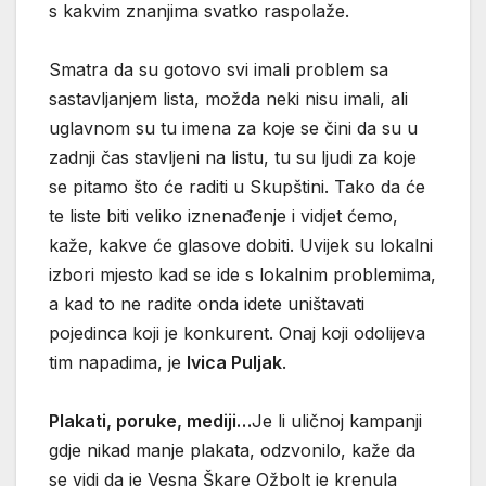
s kakvim znanjima svatko raspolaže.
Smatra da su gotovo svi imali problem sa
sastavljanjem lista, možda neki nisu imali, ali
uglavnom su tu imena za koje se čini da su u
zadnji čas stavljeni na listu, tu su ljudi za koje
se pitamo što će raditi u Skupštini. Tako da će
te liste biti veliko iznenađenje i vidjet ćemo,
kaže, kakve će glasove dobiti. Uvijek su lokalni
izbori mjesto kad se ide s lokalnim problemima,
a kad to ne radite onda idete uništavati
pojedinca koji je konkurent. Onaj koji odolijeva
tim napadima, je
Ivica Puljak
.
Plakati, poruke, mediji…
Je li uličnoj kampanji
gdje nikad manje plakata, odzvonilo, kaže da
se vidi da je Vesna Škare Ožbolt je krenula