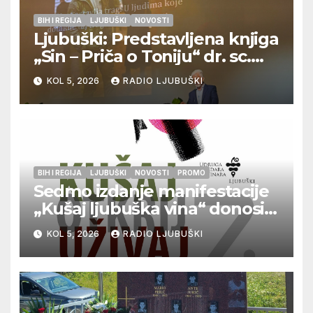
BIH I REGIJA
LJUBUŠKI
NOVOSTI
Ljubuški: Predstavljena knjiga
„Sin – Priča o Toniju“ dr. sc.
Zdenka Hercega
KOL 5, 2026
RADIO LJUBUŠKI
BIH I REGIJA
LJUBUŠKI
NOVOSTI
PROMO
Sedmo izdanje manifestacije
„Kušaj ljubuška vina“ donosi
vrhunska vina, gastronomiju i
KOL 5, 2026
RADIO LJUBUŠKI
glazbu