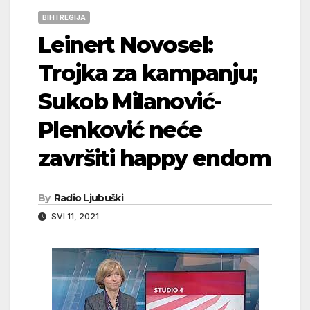
BIH I REGIJA
Leinert Novosel:
Trojka za kampanju;
Sukob Milanović-
Plenković neće
završiti happy endom
By
Radio Ljubuški
SVI 11, 2021