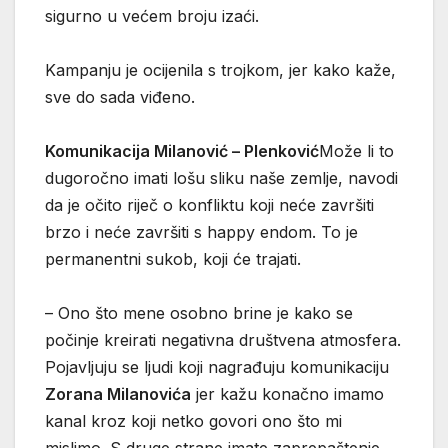
sigurno u većem broju izaći.
Kampanju je ocijenila s trojkom, jer kako kaže,
sve do sada viđeno.
Komunikacija Milanović – Plenković
Može li to
dugoročno imati lošu sliku naše zemlje, navodi
da je očito riječ o konfliktu koji neće završiti
brzo i neće završiti s happy endom. To je
permanentni sukob, koji će trajati.
– Ono što mene osobno brine je kako se
počinje kreirati negativna društvena atmosfera.
Pojavljuju se ljudi koji nagrađuju komunikaciju
Zorana Milanovića
jer kažu konačno imamo
kanal kroz koji netko govori ono što mi
mislimo. S druge strane imate zaprepaštenje