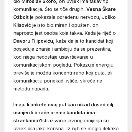
bio
Miroslav Škoro
, on uvijek ima takav tip
komunikacije. Što se tiče drugih,
Vesna Škare
Ožbolt
je pokazala određenu nervozu,
Joško
Klisović
je isto bio miran i opušten, on
naprosto jest osoba koja takva. Kada je riječ o
Davoru Filipoviću
, kaže da je to kandidat koji
posjeduje znanja i ambiciju da se prezentira,
kod njega nedostaje usavršavanje u
komunikacijskom pogledu. Pokazuje energiju,
previše je možda koncentrirano koji puta, ali
komunikaciju ponekad, ističe, skreće na
metodu napada.
Imaju li ankete ovaj put kao nikad dosad cilj
usmjeriti birače prema kandidatima i
strankama?
Istraživanja javnog mnijenja su
uvijek bila jako korisna. Iz njih se moglo itekako