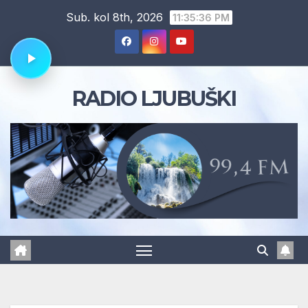
Skip
Sub. kol 8th, 2026
11:35:36 PM
to
content
RADIO LJUBUŠKI