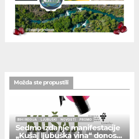
Možda ste propustili
BIH I REGIJA
LJUBUŠKI
NOVOSTI
PROMO
Sedmo izdanje manifestacije
„Kušaj ljubuška vina“ donosi