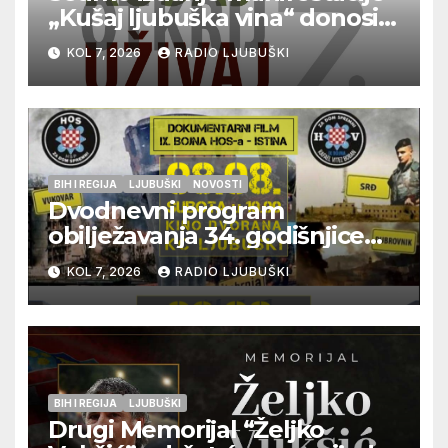
„Kušaj ljubuška vina“ donosi
vrhunska vina, gastronomiju i
KOL 7, 2026
RADIO LJUBUŠKI
glazbu
BIH I REGIJA
LJUBUŠKI
NOVOSTI
Dvodnevni program
obilježavanja 34. godišnjice
pogibije generala Blaža
KOL 7, 2026
RADIO LJUBUŠKI
Kraljevića i osmorice
pripadnika HOS-a
BIH I REGIJA
LJUBUŠKI
Drugi Memorijal “Željko