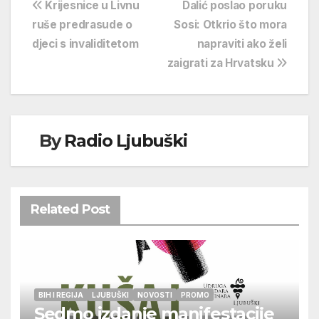
Navigacija
Krijesnice u Livnu
Dalić poslao poruku
ruše predrasude o
Sosi: Otkrio što mora
objava
djeci s invaliditetom
napraviti ako želi
zaigrati za Hrvatsku
By
Radio Ljubuški
Related Post
BIH I REGIJA
LJUBUŠKI
NOVOSTI
PROMO
Sedmo izdanje manifestacije