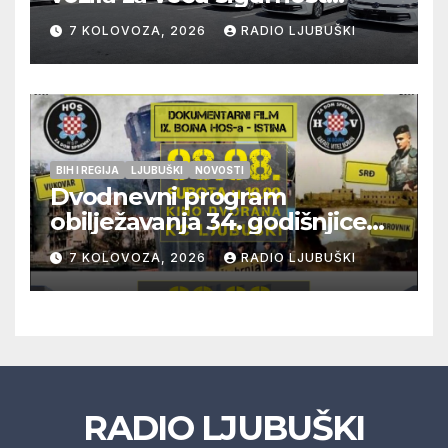
građana i učinkovitiji rad
7 KOLOVOZA, 2026
RADIO LJUBUŠKI
policije
BIH I REGIJA
LJUBUŠKI
NOVOSTI
Dvodnevni program
obilježavanja 34. godišnjice
pogibije generala Blaža
7 KOLOVOZA, 2026
RADIO LJUBUŠKI
Kraljevića i osmorice
pripadnika HOS-a
RADIO LJUBUŠKI