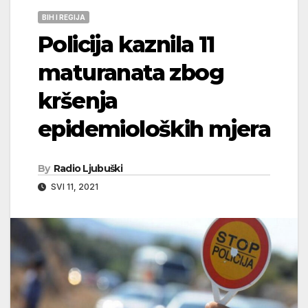
BIH I REGIJA
Policija kaznila 11
maturanata zbog
kršenja
epidemioloških mjera
By
Radio Ljubuški
SVI 11, 2021