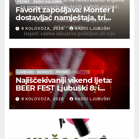
PROMO
RADIO OGLASNIK
Favorit zapošljava: Monter i
dostavljač namještaja, tri
izvršitelja
8 KOLOVOZA, 2026
RADIO LJUBUŠKI
LJUBUŠKI
NOVOSTI
PROMO
Najiščekivaniji vikend ljeta:
BEER FEST Ljubuški 8. i
9.kolovoza
8 KOLOVOZA, 2026
RADIO LJUBUŠKI