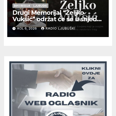
BIH I REGIJA
LJUBUŠKI
Drugi Memorijal “Željko
Vukšić” održat će se u srijedu
12. kolovoza u Otoku
KOL 6, 2026
RADIO LJUBUŠKI