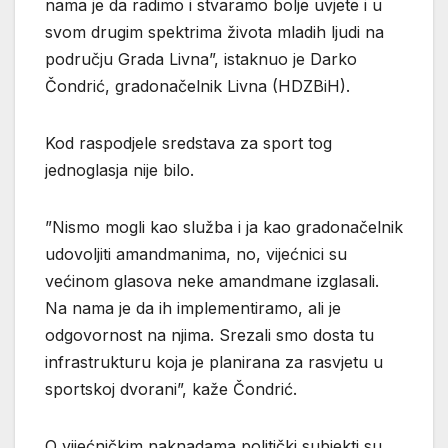
nama je da radimo i stvaramo bolje uvjete i u
svom drugim spektrima života mladih ljudi na
području Grada Livna”, istaknuo je Darko
Čondrić, gradonačelnik Livna (HDZBiH).
Kod raspodjele sredstava za sport tog
jednoglasja nije bilo.
”Nismo mogli kao služba i ja kao gradonačelnik
udovoljiti amandmanima, no, vijećnici su
većinom glasova neke amandmane izglasali.
Na nama je da ih implementiramo, ali je
odgovornost na njima. Srezali smo dosta tu
infrastrukturu koja je planirana za rasvjetu u
sportskoj dvorani”, kaže Čondrić.
O vijećničkim naknadama politički subjekti su