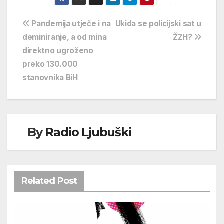
Navigacija
Pandemija utječe i na
Ukida se policijski sat u
deminiranje, a od mina
ŽZH?
objava
direktno ugroženo
preko 130.000
stanovnika BiH
By
Radio Ljubuški
Related Post