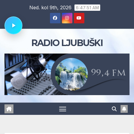
Skip
Ned. kol 9th, 2026
6:47:52 AM
to
content
RADIO LJUBUŠKI