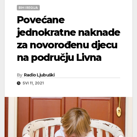
BIH I REGIJA
Povećane
jednokratne naknade
za novorođenu djecu
na području Livna
By
Radio Ljubuški
SVI 11, 2021