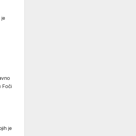
 je
јаvnо
u Fоči
јih је