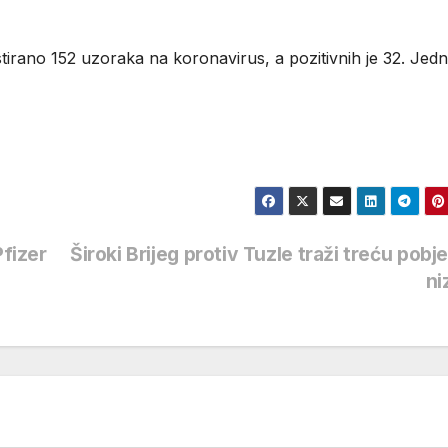
estirano 152 uzoraka na koronavirus, a pozitivnih je 32. Jed
Pfizer
Široki Brijeg protiv Tuzle traži treću pobj
ni