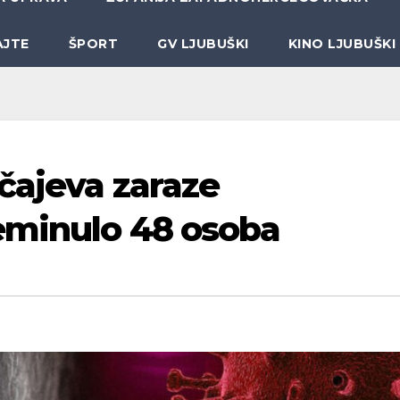
AJTE
ŠPORT
GV LJUBUŠKI
KINO LJUBUŠKI
učajeva zaraze
eminulo 48 osoba