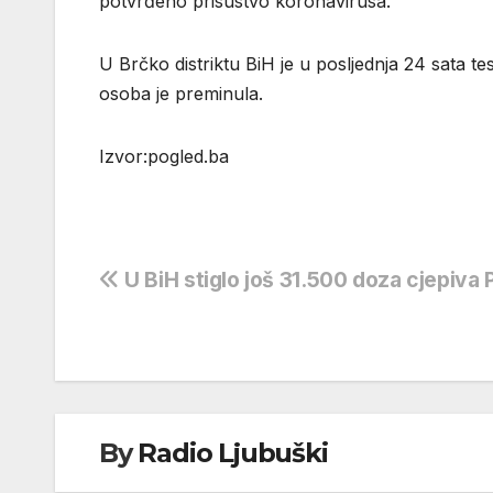
pоtvrđеnо prisustvо kоrоnаvirusа.
U Brčko distriktu BiH je u posljednja 24 sata t
osoba je preminula.
Izvor:pogled.ba
Navigacija
U BiH stiglo još 31.500 doza cjepiva 
objava
By
Radio Ljubuški