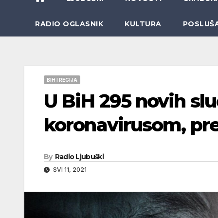
RADIO OGLASNIK
KULTURA
POSLUŠ
BIH I REGIJA
U BiH 295 novih sl
koronavirusom, pr
By
Radio Ljubuški
SVI 11, 2021