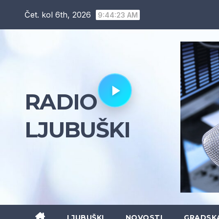
Skip
Čet. kol 6th, 2026
9:44:25 AM
to
content
RADIO
LJUBUŠKI
LJUBUŠKI
NOVOSTI
GRADSK