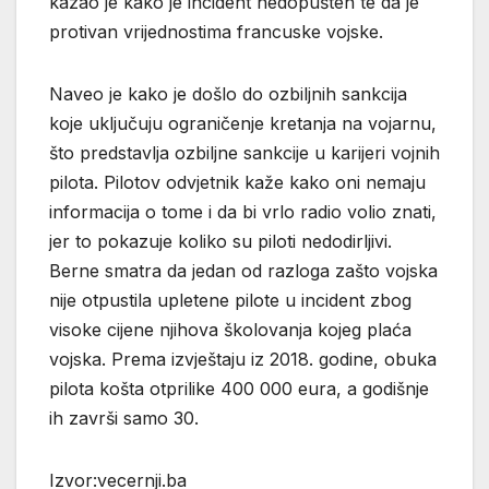
kazao je kako je incident nedopušten te da je
protivan vrijednostima francuske vojske.
Naveo je kako je došlo do ozbiljnih sankcija
koje uključuju ograničenje kretanja na vojarnu,
što predstavlja ozbiljne sankcije u karijeri vojnih
pilota. Pilotov odvjetnik kaže kako oni nemaju
informacija o tome i da bi vrlo radio volio znati,
jer to pokazuje koliko su piloti nedodirljivi.
Berne smatra da jedan od razloga zašto vojska
nije otpustila upletene pilote u incident zbog
visoke cijene njihova školovanja kojeg plaća
vojska. Prema izvještaju iz 2018. godine, obuka
pilota košta otprilike 400 000 eura, a godišnje
ih završi samo 30.
Izvor:vecernji.ba