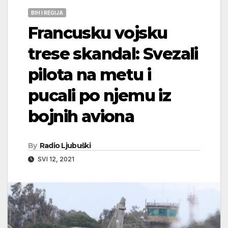
BIH I REGIJA
Francusku vojsku
trese skandal: Svezali
pilota na metu i
pucali po njemu iz
bojnih aviona
By
Radio Ljubuški
SVI 12, 2021