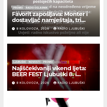
PROMO
RADIO OGLASNIK
Favorit zapošljava: Monter i
dostavljač namještaja, tri
izvršitelja
8 KOLOVOZA, 2026
RADIO LJUBUŠKI
LJUBUŠKI
NOVOSTI
PROMO
Najiščekivaniji vikend ljeta:
BEER FEST Ljubuški 8. i
9.kolovoza
8 KOLOVOZA, 2026
RADIO LJUBUŠKI