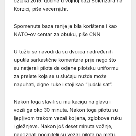
ožujka 2019. godine u vojnoj bazi Solenzara na
Korzici, piše vecernji.hr.
Spomenuta baza ranije je bila korištena i kao
NATO-ov centar za obuku, piše CNN
U tužbi se navodi da su dvojica nadređenih
uputila sarkastične komentare prije nego što
su natjerali pilota da odjene pilotsku uniformu
za prelete koja se u slučaju nužde može
napuhati, digne ruke i stoji kao “ljudski sat”.
Nakon toga stavili su mu kacigu na glavu i
vozili ga oko 30 minuta. Nakon toga pilotu su
ljepljivom trakom vezali koljena, zglobove ruku
i gležnjeve. Nakon još deset minuta vožnje,
nepoznati počinitelji su vezali pilota na metu.