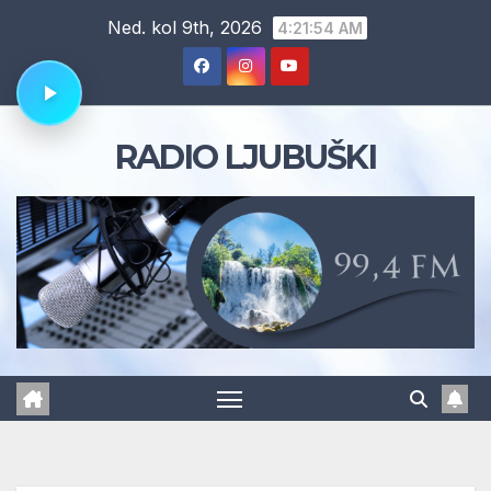
Skip
Ned. kol 9th, 2026
4:21:55 AM
to
content
RADIO LJUBUŠKI