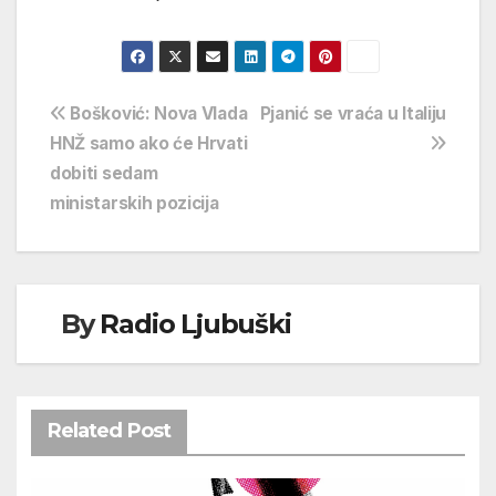
Navigacija
Bošković: Nova Vlada
Pjanić se vraća u Italiju
HNŽ samo ako će Hrvati
objava
dobiti sedam
ministarskih pozicija
By
Radio Ljubuški
Related Post