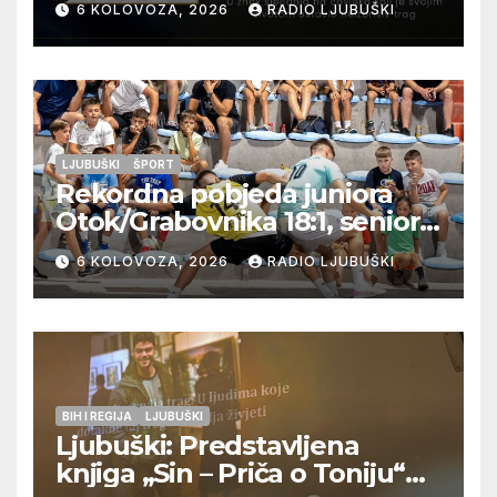
6 KOLOVOZA, 2026
RADIO LJUBUŠKI
LJUBUŠKI
ŠPORT
Rekordna pobjeda juniora
Otok/Grabovnika 18:1, seniori
Pregrađa u četvrtfinalu,
6 KOLOVOZA, 2026
RADIO LJUBUŠKI
Veljaci i Cerno/Crnopod u
doigravanju, Grljevići završili
natjecanje
BIH I REGIJA
LJUBUŠKI
Ljubuški: Predstavljena
knjiga „Sin – Priča o Toniju“