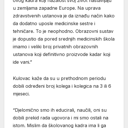
ovog kadra koji nažalost svoj život nastavljaju
u zemljama zapadne Europe. Na uprava
zdravstvenih ustanova je da iznađu način kako
da dodatno uposle medicinske sestre i
tehničare. To je neophodno. Obrazovni sustav
je dopustio da pored srednjih medicinskih škola
imamo i veliki broj privatnih obrazovnih
ustanova koji definitivno proizvode kadar koji
ide vani.”
Kulovac kaže da su u prethodnom periodu
dobili određeni broj kolega i kolegica na 3 ili 6
mjeseci.
“Djelomično smo ih educirali, naučili, oni su
dobili prekid rada ugovora i mi smo ostali na
istom. Mislim da školovanog kadra ima li ga