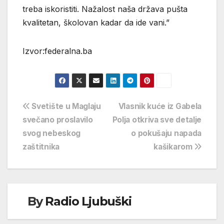
treba iskoristiti. Nažalost naša država pušta
kvalitetan, školovan kadar da ide vani.”
Izvor:federalna.ba
Navigacija
Svetište u Maglaju
Vlasnik kuće iz Gabela
svečano proslavilo
Polja otkriva sve detalje
objava
svog nebeskog
o pokušaju napada
zaštitnika
kašikarom
By
Radio Ljubuški