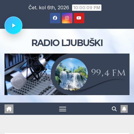
Skip
Čet. kol 6th, 2026
10:00:10 PM
to
content
RADIO LJUBUŠKI