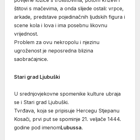
štitovi s mačevima, a onda slijede ostali: vrpce,
arkade, predstave pojedinačnih ljudskih figura i
scene kola i lova i ima posebnu likovnu
vrijednost.
Problem za ovu nekropolu i njezinu
ugroženost je neposredna blizina
saobraćajnice.
Stari grad Ljubuški
U srednjovjekovne spomenike kulture ubraja
se i Stari grad Ljubuški.
Tvrđava, koja se pripisuje Hercegu Stjepanu
Kosači, prvi put se spominje 21. veljače 1444.
godine pod imenom
Lubussa
.