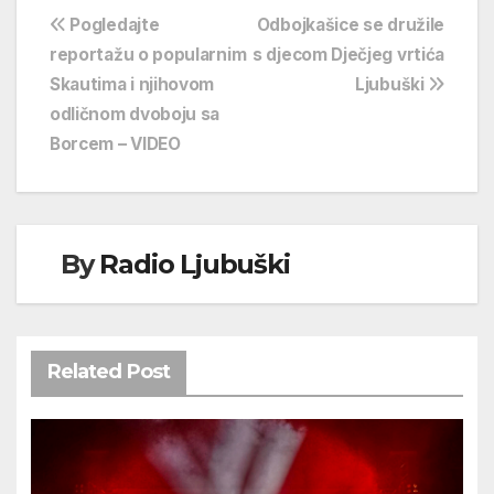
Navigacija
Pogledajte
Odbojkašice se družile
reportažu o popularnim
s djecom Dječjeg vrtića
objava
Skautima i njihovom
Ljubuški
odličnom dvoboju sa
Borcem – VIDEO
By
Radio Ljubuški
Related Post