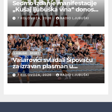
Sedmo izdanje manifestacije
„Kušaj ljubuška vina“ donosi
vrhunska vina, gastronomiju i
7 KOLOVOZA, 2026
RADIO LJUBUŠKI
glazbu
LJUBUŠKI
ŠPORT
Vašarovići svladali Šipovaču
za izravan plasman u
četvrtfinale, Grab izborio
7 KOLOVOZA, 2026
RADIO LJUBUŠKI
prolazak dalje, Klobuk ispao,
večeras počinje četvrtfinale
juniora