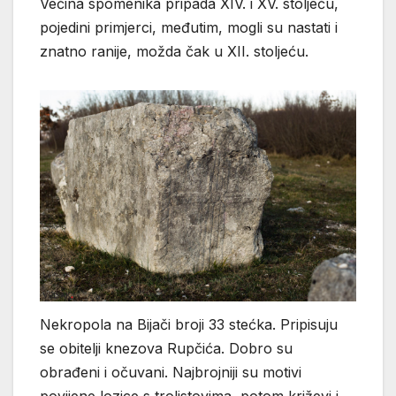
Većina spomenika pripada XIV. i XV. stoljeću,
pojedini primjerci, međutim, mogli su nastati i
znatno ranije, možda čak u XII. stoljeću.
Nekropola na Bijači broji 33 stećka. Pripisuju
se obitelji knezova Rupčića. Dobro su
obrađeni i očuvani. Najbrojniji su motivi
povijene lozice s trolistovima, potom križevi i