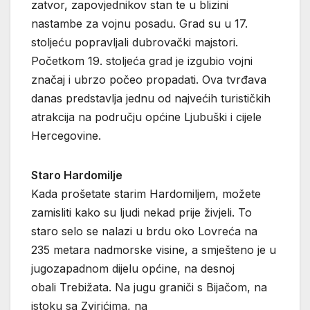
zatvor, zapovjednikov stan te u blizini
nastambe za vojnu posadu. Grad su u 17.
stoljeću popravljali dubrovački majstori.
Početkom 19. stoljeća grad je izgubio vojni
značaj i ubrzo počeo propadati. Ova tvrđava
danas predstavlja jednu od najvećih turističkih
atrakcija na području općine Ljubuški i cijele
Hercegovine.
Staro Hardomilje
Kada prošetate starim Hardomiljem, možete
zamisliti kako su ljudi nekad prije živjeli. To
staro selo se nalazi u brdu oko Lovreća na
235 metara nadmorske visine, a smješteno je u
jugozapadnom dijelu općine, na desnoj
obali Trebižata. Na jugu graniči s Bijačom, na
istoku sa Zvirićima, na