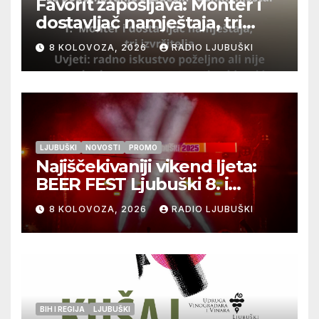
Favorit zapošljava: Monter i
dostavljač namještaja, tri
izvršitelja
8 KOLOVOZA, 2026
RADIO LJUBUŠKI
LJUBUŠKI
NOVOSTI
PROMO
Najiščekivaniji vikend ljeta:
BEER FEST Ljubuški 8. i
9.kolovoza
8 KOLOVOZA, 2026
RADIO LJUBUŠKI
BIH I REGIJA
LJUBUŠKI