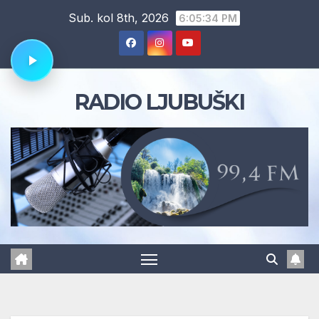
Skip
Sub. kol 8th, 2026
6:05:35 PM
to
content
RADIO LJUBUŠKI