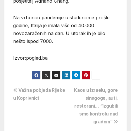
posjetitelj Adriano Chang.
Na vrhuncu pandemije u studenome prošle
godine, Italija je imala više od 40.000
novozaraženih na dan. U utorak ih je bilo
nešto ispod 7000.
Izvor:pogled.ba
Navigacija
Važna pobjeda Rijeke
Kaos u Izraelu, gore
u Koprivnici
sinagoge, auti,
objava
restorani… “Izgubili
smo kontrolu nad
gradom”