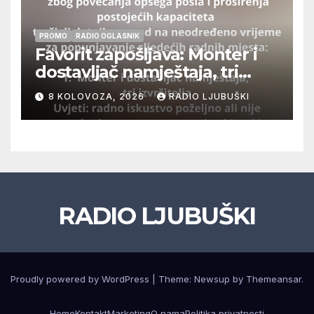
PROMO
RADIO OGLASNIK
Favorit zapošljava: Monter i
dostavljač namještaja, tri
izvršitelja
8 KOLOVOZA, 2026
RADIO LJUBUŠKI
RADIO LJUBUŠKI
Proudly powered by WordPress
|
Theme: Newsup by
Themeansar
.
Home
Kontakt
Marketing
O nama
Politika privatnosti