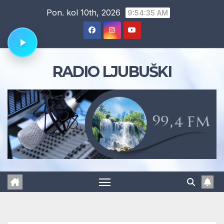
Skip
Pon. kol 10th, 2026
9:54:35 AM
to
content
RADIO LJUBUŠKI