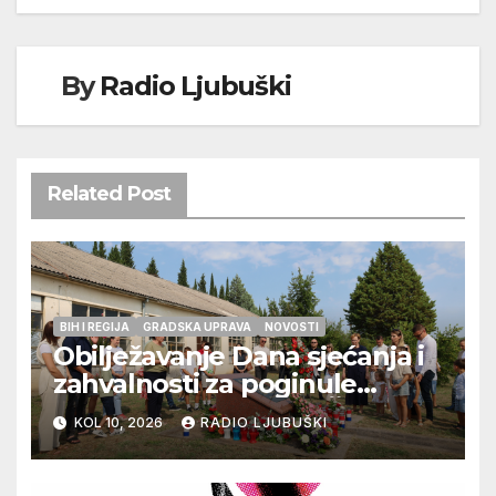
By
Radio Ljubuški
Related Post
BIH I REGIJA
GRADSKA UPRAVA
NOVOSTI
Obilježavanje Dana sjećanja i
zahvalnosti za poginule
ljubuške branitelje u Čapljini
KOL 10, 2026
RADIO LJUBUŠKI
u petak 14.kolovoza 2026.