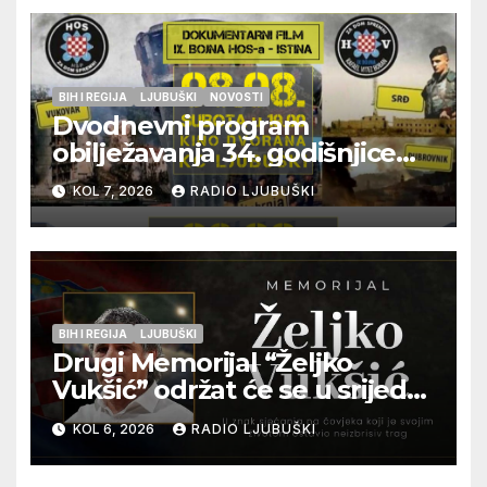
BIH I REGIJA
LJUBUŠKI
NOVOSTI
Dvodnevni program
obilježavanja 34. godišnjice
pogibije generala Blaža
KOL 7, 2026
RADIO LJUBUŠKI
Kraljevića i osmorice
pripadnika HOS-a
BIH I REGIJA
LJUBUŠKI
Drugi Memorijal “Željko
Vukšić” održat će se u srijedu
12. kolovoza u Otoku
KOL 6, 2026
RADIO LJUBUŠKI