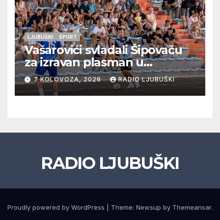
LJUBUŠKI
ŠPORT
Vašarovići svladali Šipovaču
za izravan plasman u
četvrtfinale, Grab izborio
7 KOLOVOZA, 2026
RADIO LJUBUŠKI
prolazak dalje, Klobuk ispao,
večeras počinje četvrtfinale
juniora
RADIO LJUBUŠKI
Proudly powered by WordPress
|
Theme: Newsup by
Themeansar
.