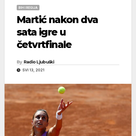
BIH I REGIJA
Martić nakon dva
sata igre u
četvrtfinale
By
Radio Ljubuški
SVI 13, 2021