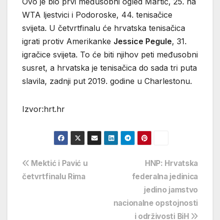
Ovo je bio prvi međusobni ogled Martić, 25. na
WTA ljestvici i Podoroske, 44. tenisačice
svijeta. U četvrtfinalu će hrvatska tenisačica
igrati protiv Amerikanke
Jessice Pegule
, 31.
igračice svijeta. To će biti njihov peti međusobni
susret, a hrvatska je tenisačica do sada tri puta
slavila, zadnji put 2019. godine u Charlestonu.
Izvor:hrt.hr
Navigacija
Mektić i Pavić u
HNP: Hrvatska
četvrtfinalu Rima
federalna jedinica
objava
jedino jamstvo
nacionalne opstojnosti
i održivosti BiH