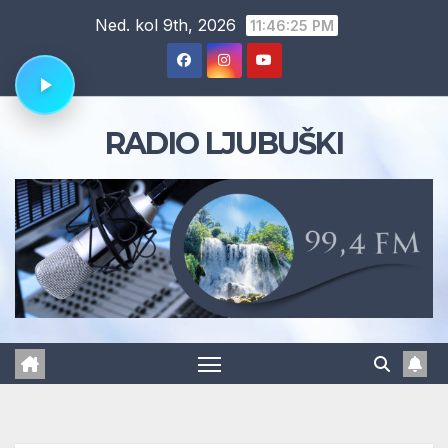
Skip
Ned. kol 9th, 2026
11:46:26 PM
to
content
RADIO LJUBUŠKI