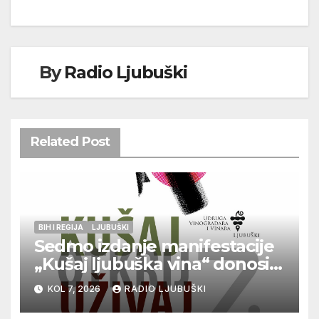
By
Radio Ljubuški
Related Post
BIH I REGIJA
LJUBUŠKI
Sedmo izdanje manifestacije
„Kušaj ljubuška vina“ donosi
vrhunska vina, gastronomiju i
KOL 7, 2026
RADIO LJUBUŠKI
glazbu