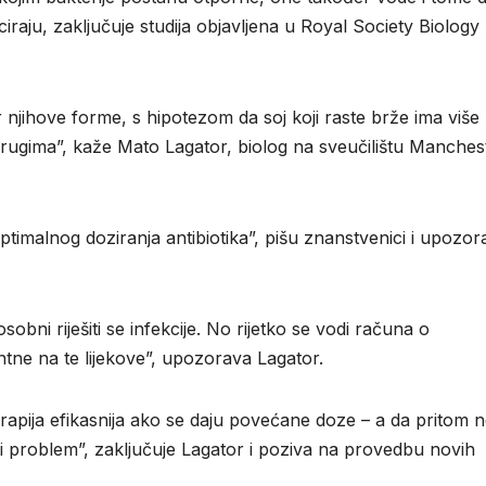
iraju, zaključuje studija objavljena u Royal Society Biology
 njihove forme, s hipotezom da soj koji raste brže ima više
drugima”, kaže Mato Lagator, biolog na sveučilištu Manches
ptimalnog doziranja antibiotika”, pišu znanstvenici i upozor
sobni riješiti se infekcije. No rijetko se vodi računa o
ntne na te lijekove”, upozorava Lagator.
terapija efikasnija ako se daju povećane doze – a da pritom 
i problem”, zaključuje Lagator i poziva na provedbu novih