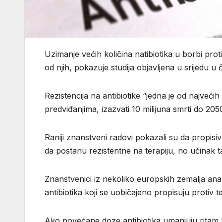
Uzimanje većih količina natibiotika u borbi prot
od njih, pokazuje studija objavljena u srijedu u
Rezistencija na antibiotike “jedna je od najvećih
predviđanjima, izazvati 10 milijuna smrti do 2
Raniji znanstveni radovi pokazali su da propisiv
da postanu rezistentne na terapiju, no učinak 
Znanstvenici iz nekoliko europskih zemalja analizi
antibiotika koji se uobičajeno propisuju protiv te
Ako povećane doze antibiotika umanjuju ritam 