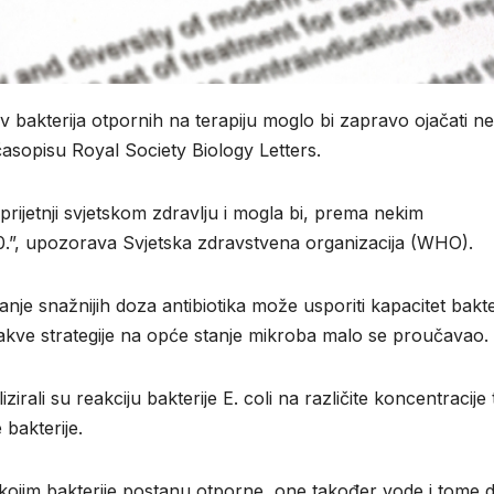
iv bakterija otpornih na terapiju moglo bi zapravo ojačati n
 časopisu Royal Society Biology Letters.
 prijetnji svjetskom zdravlju i mogla bi, prema nekim
050.”, upozorava Svjetska zdravstvena organizacija (WHO).
anje snažnijih doza antibiotika može usporiti kapacitet bakte
takve strategije na opće stanje mikroba malo se proučavao.
rali su reakciju bakterije E. coli na različite koncentracije t
 bakterije.
kojim bakterije postanu otporne, one također vode i tome 