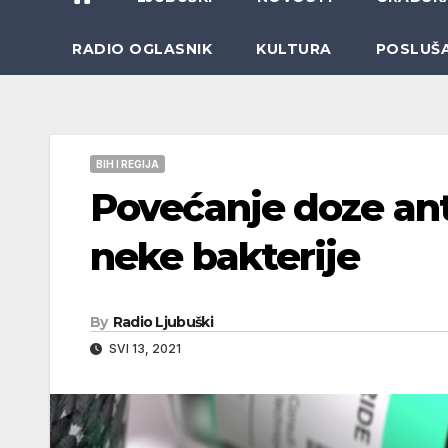
RADIO OGLASNIK
KULTURA
POSLUŠ
BIH I REGIJA
Povećanje doze ant
neke bakterije
By
Radio Ljubuški
SVI 13, 2021