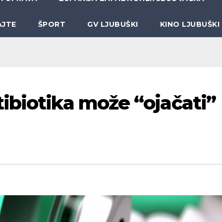
AJTE
ŠPORT
GV LJUBUŠKI
KINO LJUBUŠKI
ibiotika može “ojačati”