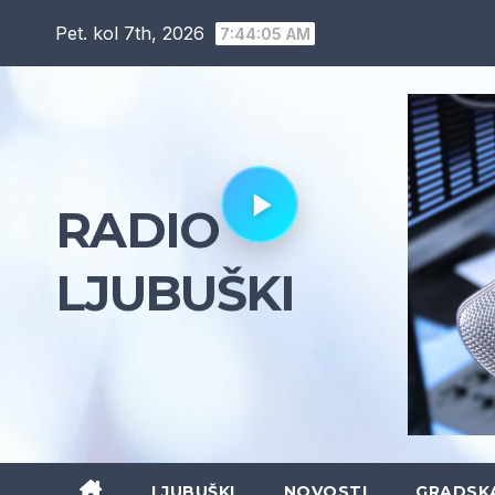
Skip
Pet. kol 7th, 2026
7:44:06 AM
to
content
RADIO
LJUBUŠKI
LJUBUŠKI
NOVOSTI
GRADSK