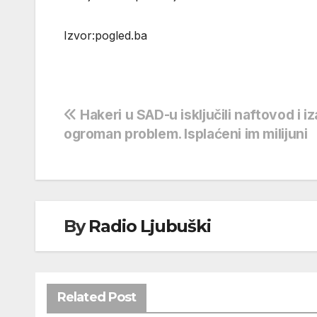
Izvor:pogled.ba
Navigacija
Hakeri u SAD-u isključili naftovod i iz
ogroman problem. Isplaćeni im milijuni
objava
By
Radio Ljubuški
Related Post