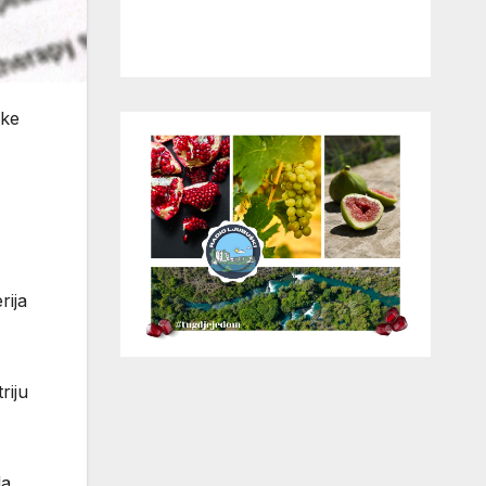
eke
rija
riju
da