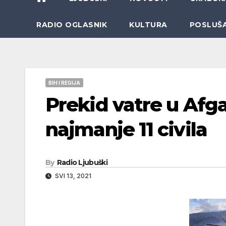
RADIO OGLASNIK
KULTURA
POSLUŠ
BIH I REGIJA
Prekid vatre u Afg
najmanje 11 civila
By
Radio Ljubuški
SVI 13, 2021