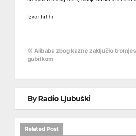
Izvor:hrt.hr
Navigacija
Alibaba zbog kazne zaključio tromjes
gubitkom
objava
By
Radio Ljubuški
Related Post