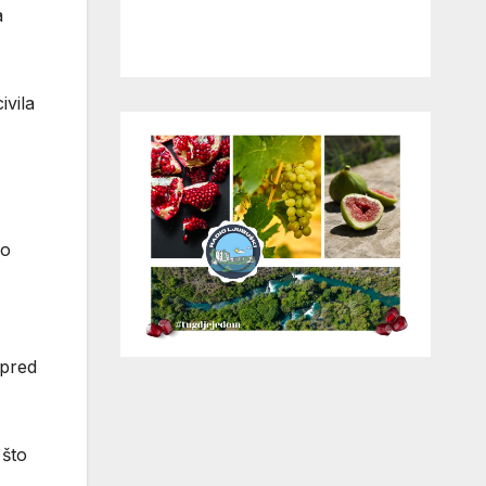
a
ivila
lo
spred
 što