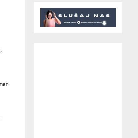
,
emeni
e