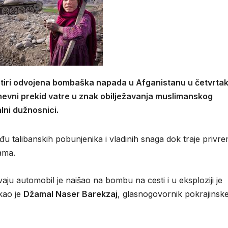
 četiri odvojena bombaška napada u Afganistanu u četvrtak
dnevni prekid vatre u znak obilježavanja muslimanskog
lni dužnosnici.
đu talibanskih pobunjenika i vladinih snaga dok traje privr
tama.
ju automobil je naišao na bombu na cesti i u eksploziji je
ekao je
Džamal Naser Barekzaj
, glasnogovornik pokrajinsk