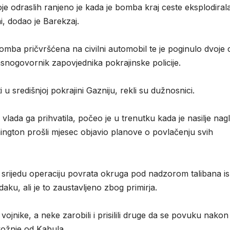
oje odraslih ranjeno je kada je bomba kraj ceste eksplodiral
i, dodao je Barekzaj.
omba pričvršćena na civilni automobil te je poginulo dvoje c
asnogovornik zapovjednika pokrajinske policije.
u središnjoj pokrajini Gazniju, rekli su dužnosnici.
a vlada ga prihvatila, počeo je u trenutku kada je nasilje nag
ington prošli mjesec objavio planove o povlačenju svih
 srijedu operaciju povrata okruga pod nadzorom talibana i
aku, ali je to zaustavljeno zbog primirja.
e vojnike, a neke zarobili i prisilili druge da se povuku nakon
vožnje od Kabula.