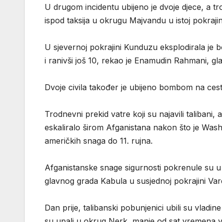
U drugom incidentu ubijeno je dvoje djece, a tr
ispod taksija u okrugu Majvandu u istoj pokrajin
U sjevernoj pokrajini Kunduzu eksplodirala je b
i ranivši još 10, rekao je Enamudin Rahmani, gl
Dvoje civila također je ubijeno bombom na cesti 
Trodnevni prekid vatre koji su najavili talibani, 
eskaliralo širom Afganistana nakon što je Wash
američkih snaga do 11. rujna.
Afganistanske snage sigurnosti pokrenule su u
glavnog grada Kabula u susjednoj pokrajini Vard
Dan prije, talibanski pobunjenici ubili su vladin
su upali u okrug Nerk, manje od sat vremena 