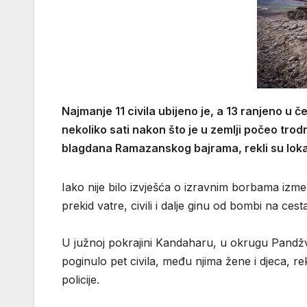
Najmanje 11 civila ubijeno je, a 13 ranjeno u
nekoliko sati nakon što je u zemlji počeo tro
blagdana Ramazanskog bajrama, rekli su loka
Iako nije bilo izvješća o izravnim borbama izme
prekid vatre, civili i dalje ginu od bombi na ces
U južnoj pokrajini Kandaharu, u okrugu Pandžva
poginulo pet civila, među njima žene i djeca, r
policije.