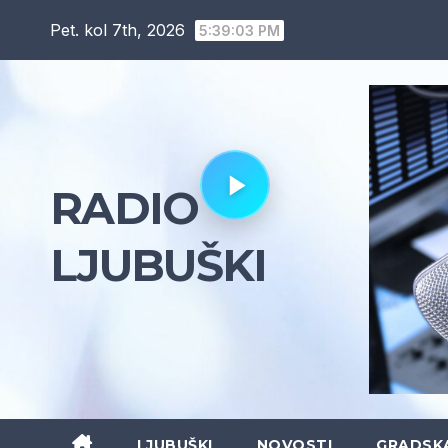
Skip
Pet. kol 7th, 2026
5:39:04 PM
to
content
RADIO
LJUBUŠKI
LJUBUŠKI
NOVOSTI
GRADSK