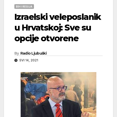
BIH I REGIJA
Izraelski veleposlanik
u Hrvatskoj: Sve su
opcije otvorene
By
Radio Ljubuški
SVI 14, 2021