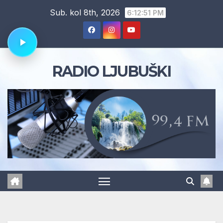
Skip
Sub. kol 8th, 2026
6:12:52 PM
to
content
RADIO LJUBUŠKI