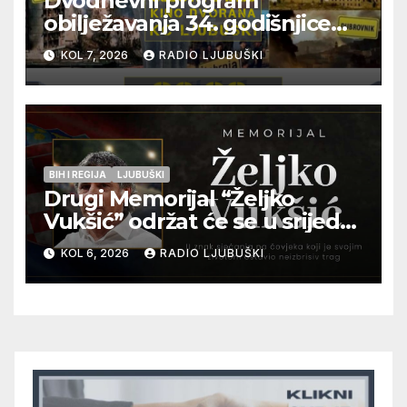
Dvodnevni program
obilježavanja 34. godišnjice
pogibije generala Blaža
KOL 7, 2026
RADIO LJUBUŠKI
Kraljevića i osmorice
pripadnika HOS-a
BIH I REGIJA
LJUBUŠKI
Drugi Memorijal “Željko
Vukšić” održat će se u srijedu
12. kolovoza u Otoku
KOL 6, 2026
RADIO LJUBUŠKI