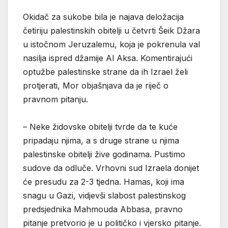
Okidač za sukobe bila je najava deložacija
četiriju palestinskih obitelji u četvrti Šeik Džara
u istočnom Jeruzalemu, koja je pokrenula val
nasilja ispred džamije Al Aksa. Komentirajući
optužbe palestinske strane da ih Izrael želi
protjerati, Mor objašnjava da je riječ o
pravnom pitanju.
– Neke židovske obitelji tvrde da te kuće
pripadaju njima, a s druge strane u njima
palestinske obitelji žive godinama. Pustimo
sudove da odluče. Vrhovni sud Izraela donijet
će presudu za 2-3 tjedna. Hamas, koji ima
snagu u Gazi, vidjevši slabost palestinskog
predsjednika Mahmouda Abbasa, pravno
pitanje pretvorio je u političko i vjersko pitanje.