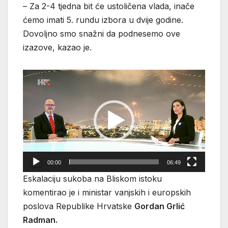
– Za 2-4 tjedna bit će ustoličena vlada, inače
ćemo imati 5. rundu izbora u dvije godine.
Dovoljno smo snažni da podnesemo ove
izazove, kazao je.
Reproduktor
videozapisa
00:00
06:49
Eskalaciju sukoba na Bliskom istoku
komentirao je i ministar vanjskih i europskih
poslova Republike Hrvatske
Gordan Grlić
Radman.