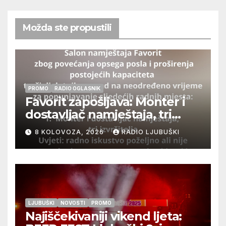
Možda ste propustili
PROMO
RADIO OGLASNIK
Favorit zapošljava: Monter i
dostavljač namještaja, tri
izvršitelja
8 KOLOVOZA, 2026
RADIO LJUBUŠKI
LJUBUŠKI
NOVOSTI
PROMO
Najiščekivaniji vikend ljeta: