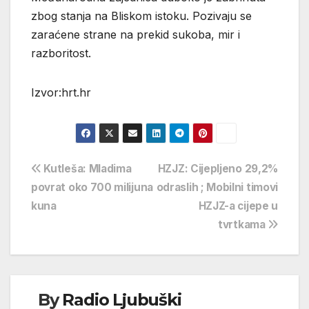
zbog stanja na Bliskom istoku. Pozivaju se
zaraćene strane na prekid sukoba, mir i
razboritost.
Izvor:hrt.hr
Navigacija
Kutleša: Mladima
HZJZ: Cijepljeno 29,2%
povrat oko 700 milijuna
odraslih ; Mobilni timovi
objava
kuna
HZJZ-a cijepe u
tvrtkama
By
Radio Ljubuški