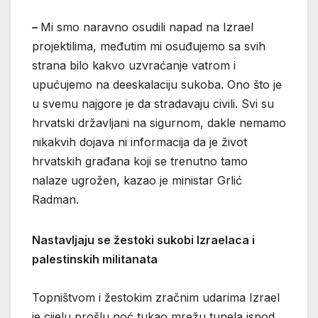
–
Mi smo naravno osudili napad na Izrael
projektilima, međutim mi osuđujemo sa svih
strana bilo kakvo uzvraćanje vatrom i
upućujemo na deeskalaciju sukoba. Ono što je
u svemu najgore je da stradavaju civili. Svi su
hrvatski državljani na sigurnom, dakle nemamo
nikakvih dojava ni informacija da je život
hrvatskih građana koji se trenutno tamo
nalaze ugrožen, kazao je ministar Grlić
Radman.
Nastavljaju se žestoki sukobi Izraelaca i
palestinskih militanata
Topništvom i žestokim zračnim udarima Izrael
je cijelu prošlu noć tukao mrežu tunela ispod