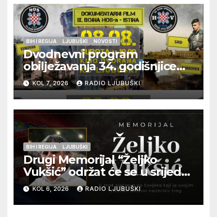
BIH I REGIJA
LJUBUŠKI
NOVOSTI
Dvodnevni program
obilježavanja 34. godišnjice
pogibije generala Blaža
KOL 7, 2026
RADIO LJUBUŠKI
Kraljevića i osmorice
pripadnika HOS-a
BIH I REGIJA
LJUBUŠKI
Drugi Memorijal “Željko
Vukšić” održat će se u srijedu
12. kolovoza u Otoku
KOL 6, 2026
RADIO LJUBUŠKI