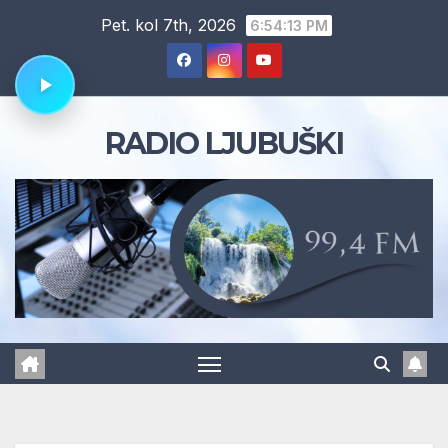
Skip
Pet. kol 7th, 2026
6:54:14 PM
to
content
RADIO LJUBUŠKI