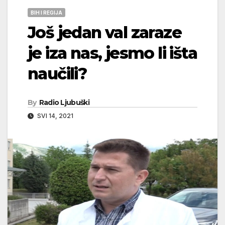
BIH I REGIJA
Još jedan val zaraze
je iza nas, jesmo li išta
naučili?
By
Radio Ljubuški
SVI 14, 2021