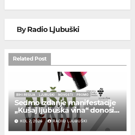
By
Radio Ljubuški
Related Post
BIH I REGIJA
LJUBUŠKI
NOVOSTI
PROMO
Sedmo izdanje manifestacije
„Kušaj ljubuška vina“ donosi
vrhunska vina, gastronomiju i
KOL 7, 2026
RADIO LJUBUŠKI
glazbu