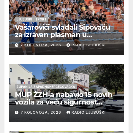
LJUBUŠKI
ŠPORT
Vašarovići svladali Šipovaču
za izravan plasman u
četvrtfinale, Grab izborio
7 KOLOVOZA, 2026
RADIO LJUBUŠKI
prolazak dalje, Klobuk ispao,
večeras počinje četvrtfinale
juniora
ŽUPANIJA ZAPADNOHERCEGOVAČKA
MUP ŽZH-a nabavio 15 novih
vozila za veću sigurnost
građana i učinkovitiji rad
7 KOLOVOZA, 2026
RADIO LJUBUŠKI
policije