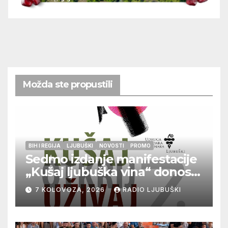
Možda ste propustili
BIH I REGIJA
LJUBUŠKI
NOVOSTI
PROMO
Sedmo izdanje manifestacije
„Kušaj ljubuška vina“ donosi
vrhunska vina, gastronomiju i
7 KOLOVOZA, 2026
RADIO LJUBUŠKI
glazbu