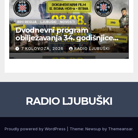
BIH I REGIJA
LJUBUŠKI
NOVOSTI
Dvodnevni program
obilježavanja 34. godišnjice
pogibije generala Blaža
7 KOLOVOZA, 2026
RADIO LJUBUŠKI
Kraljevića i osmorice
pripadnika HOS-a
RADIO LJUBUŠKI
Proudly powered by WordPress
|
Theme: Newsup by
Themeansar
.