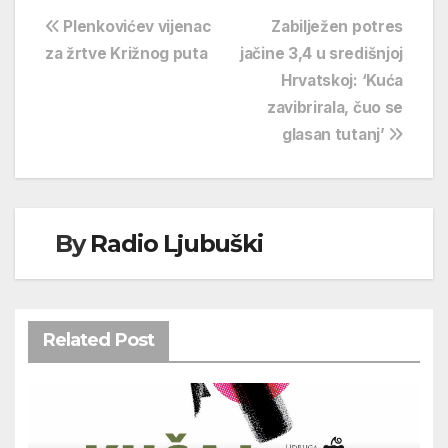
Navigacija
Plenkovićev vijenac
Zabilježen potres
za žrtve Križnog puta
jačine 3,4 u središnjoj
objava
Hrvatskoj: ‘Kuća
zavibrirala, čuo se
glasan tutanj’
By
Radio Ljubuški
Related Post