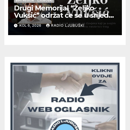
BIH I REGIJA
LJUBUŠKI
Drugi Memorijal “Željko
Vukšić” održat će se u srijedu
12. kolovoza u Otoku
KOL 6, 2026
RADIO LJUBUŠKI