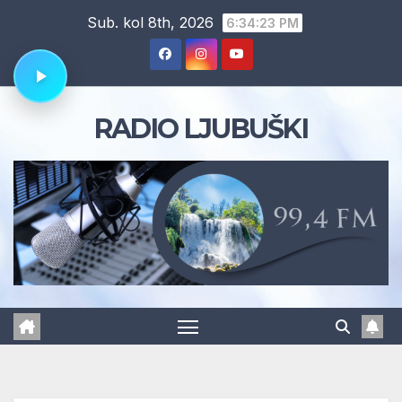
Skip
Sub. kol 8th, 2026
6:34:24 PM
to
content
RADIO LJUBUŠKI