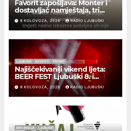
Favorit zapošljava: Monter i
dostavljač namještaja, tri
izvršitelja
8 KOLOVOZA, 2026
RADIO LJUBUŠKI
LJUBUŠKI
NOVOSTI
PROMO
Najiščekivaniji vikend ljeta:
BEER FEST Ljubuški 8. i
9.kolovoza
8 KOLOVOZA, 2026
RADIO LJUBUŠKI
BIH I REGIJA
LJUBUŠKI