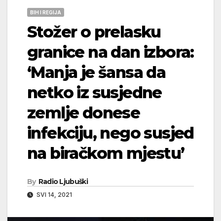
BIH I REGIJA
Stožer o prelasku
granice na dan izbora:
‘Manja je šansa da
netko iz susjedne
zemlje donese
infekciju, nego susjed
na biračkom mjestu’
By
Radio Ljubuški
SVI 14, 2021