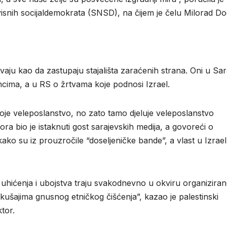
snih socijaldemokrata (SNSD), na čijem je čelu Milorad Do
vaju kao da zastupaju stajališta zaraćenih strana. Oni u Sa
ncima, a u RS o žrtvama koje podnosi Izrael.
je veleposlanstvo, no zato tamo djeluje veleposlanstvo
ra bio je istaknuti gost sarajevskih medija, a govoreći o
 kako su iz prouzročile “doseljeničke bande”, a vlast u Izrae
 uhićenja i ubojstva traju svakodnevno u okviru organizira
i pokušajima gnusnog etničkog čišćenja”, kazao je palestinski
tor.