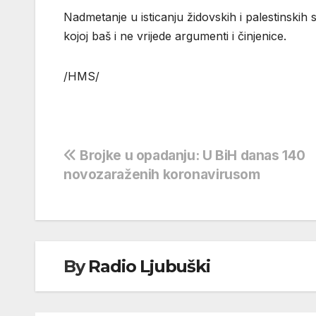
Nadmetanje u isticanju židovskih i palestinskih s
kojoj baš i ne vrijede argumenti i činjenice.
/HMS/
Navigacija
Brojke u opadanju: U BiH danas 140
novozaraženih koronavirusom
objava
By
Radio Ljubuški