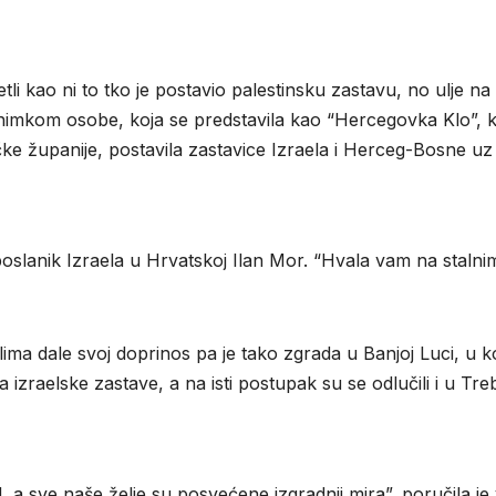
etli kao ni to tko je postavio palestinsku zastavu, no ulje na
 snimkom osobe, koja se predstavila kao “Hercegovka Klo”, 
e županije, postavila zastavice Izraela i Herceg-Bosne uz
oslanik Izraela u Hrvatskoj Ilan Mor. “Hvala vam na stalni
ima dale svoj doprinos pa je tako zgrada u Banjoj Luci, u ko
a izraelske zastave, a na isti postupak su se odlučili i u Tre
 a sve naše želje su posvećene izgradnji mira”, poručila je 