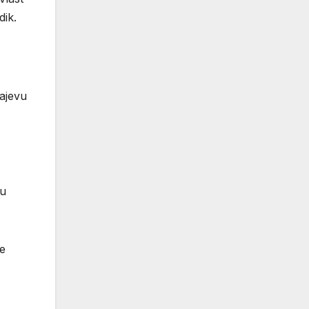
dik.
rajevu
lu
ne