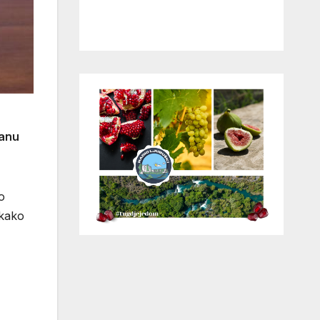
ranu
o
 kako