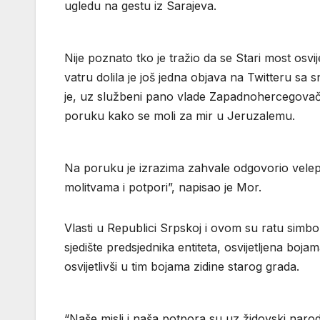
ugledu na gestu iz Sarajeva.
Nije poznato tko je tražio da se Stari most osvij
vatru dolila je još jedna objava na Twitteru sa
je, uz službeni pano vlade Zapadnohercegovačk
poruku kako se moli za mir u Jeruzalemu.
Na poruku je izrazima zahvale odgovorio velep
molitvama i potpori”, napisao je Mor.
Vlasti u Republici Srpskoj i ovom su ratu simbol
sjedište predsjednika entiteta, osvijetljena bojam
osvijetlivši u tim bojama zidine starog grada.
“Naše misli i naša potpora su uz židovski narod,