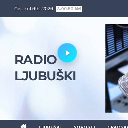
Skip
Čet. kol 6th, 2026
8:00:51 AM
to
content
RADIO
LJUBUŠKI
LJUBUŠKI
NOVOSTI
GRADSK