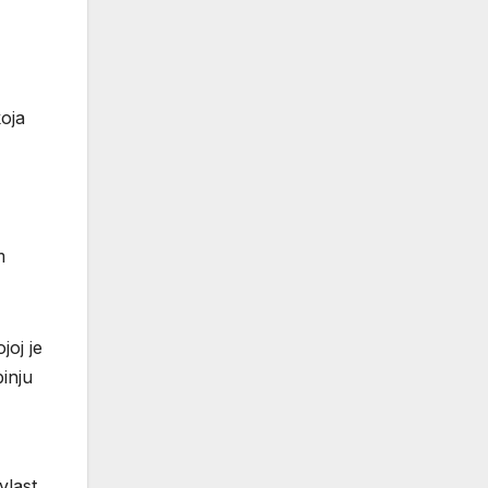
koja
m
joj je
binju
vlast