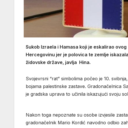
Sukob Izraela i Hamasa koji je eskalirao ovog 
Hercegovinu jer je polovica te zemlje iskazal
židovske države, javlja Hina.
Svojevrsni “rat” simbolima počeo je 10. svibnja,
bojama palestinske zastave. Gradonačelnica Sa
je gradska uprava to učinila iskazujući svoju so
Nakon toga nepoznate su osobe izvjesile zasta
gradonačelnik Mario Kordić navodno odbio zahtje