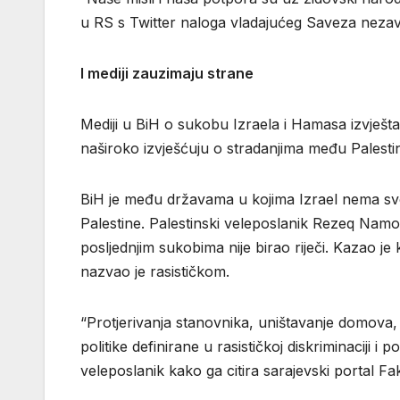
u RS s Twitter naloga vladajućeg Saveza nezavi
I mediji zauzimaju strane
Mediji u BiH o sukobu Izraela i Hamasa izvješta
naširoko izvješćuju o stradanjima među Palesti
BiH je među državama u kojima Izrael nema svo
Palestine. Palestinski veleposlanik Rezeq Namoo
posljednjim sukobima nije birao riječi. Kazao je
nazvao je rasističkom.
“Protjerivanja stanovnika, uništavanje domova,
politike definirane u rasističkoj diskriminaciji 
veleposlanik kako ga citira sarajevski portal Fak