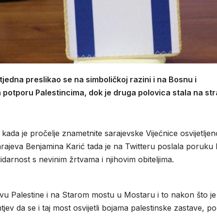
tjedna preslikao se na simboličkoj razini i na Bosnu i
a potporu Palestincima, dok je druga polovica stala na st
 kada je pročelje znametnite sarajevske Vijećnice osvijetljen
rajeva Benjamina Karić tada je na Twitteru poslala poruku
lidarnost s nevinim žrtvama i njihovim obiteljima.
vu Palestine i na Starom mostu u Mostaru i to nakon što je
v da se i taj most osvijetli bojama palestinske zastave, po