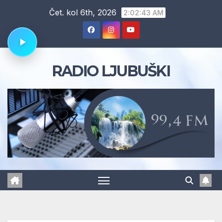
Skip
Čet. kol 6th, 2026
2:02:44 AM
to
content
RADIO LJUBUŠKI