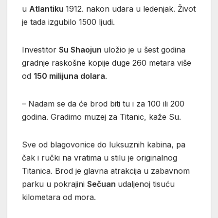
u
Atlantiku
1912. nakon udara u ledenjak. Život
je tada izgubilo 1500 ljudi.
Investitor
Su Shaojun
uložio je u šest godina
gradnje raskošne kopije duge 260 metara više
od
150 milijuna dolara
.
– Nadam se da će brod biti tu i za 100 ili 200
godina. Gradimo muzej za Titanic, kaže Su.
Sve od blagovonice do luksuznih kabina, pa
čak i ručki na vratima u stilu je originalnog
Titanica. Brod je glavna atrakcija u zabavnom
parku u pokrajini
Sečuan
udaljenoj tisuću
kilometara od mora.