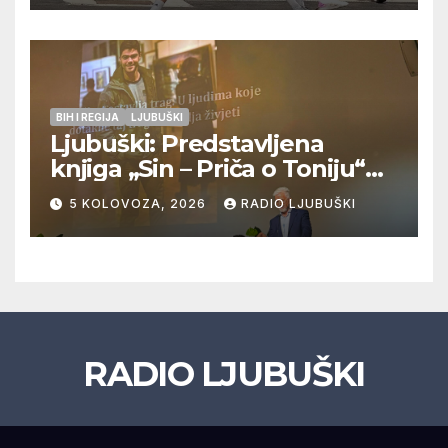
doigravanju, Grljevići završili
natjecanje
BIH I REGIJA
LJUBUŠKI
Ljubuški: Predstavljena
knjiga „Sin – Priča o Toniju“
dr. sc. Zdenka Hercega
5 KOLOVOZA, 2026
RADIO LJUBUŠKI
RADIO LJUBUŠKI