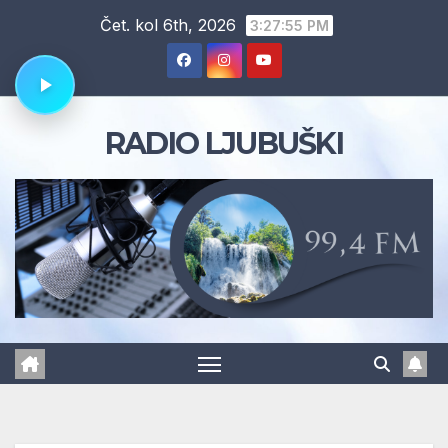
Skip
Čet. kol 6th, 2026
3:27:56 PM
to
content
RADIO LJUBUŠKI