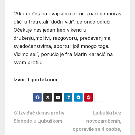
“Ako dođeš na ovaj seminar ne znači da moraš
otići u fratre,ali “dođi i vidi”, pa onda odluči.
Očekuje nas jedan lijep vikend u
druženju,molitvi, razgovoru, predavanjima,
svjedočanstvima, sportu i još mnogo toga.
Vidimo se!”, poručio je fra Marin Karačić na
svom profilu.
Izvor: Ljportal.com
Navigacija
Izviđač danas protiv
Ljubuški bez
Slobode u Ljubuškom
novozaraženih,
objava
oporavile se 4 osobe,