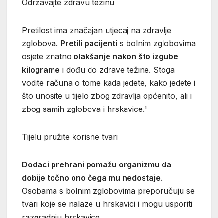
Održavajte zdravu težinu
Pretilost ima značajan utjecaj na zdravlje
zglobova.
Pretili pacijenti
s bolnim zglobovima
osjete znatno
olakšanje nakon što izgube
kilograme
i dođu do zdrave težine. Stoga
vodite računa o tome kada jedete, kako jedete i
što unosite u tijelo zbog zdravlja općenito, ali i
zbog samih zglobova i hrskavice.¹
Tijelu pružite korisne tvari
Dodaci prehrani pomažu organizmu da
dobije točno ono čega mu nedostaje
.
Osobama s bolnim zglobovima preporučuju se
tvari koje se nalaze u hrskavici i mogu usporiti
razgradnju hrskavice.