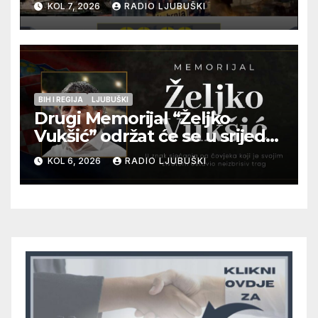
KOL 7, 2026
RADIO LJUBUŠKI
Kraljevića i osmorice
pripadnika HOS-a
BIH I REGIJA
LJUBUŠKI
Drugi Memorijal “Željko
Vukšić” održat će se u srijedu
12. kolovoza u Otoku
KOL 6, 2026
RADIO LJUBUŠKI