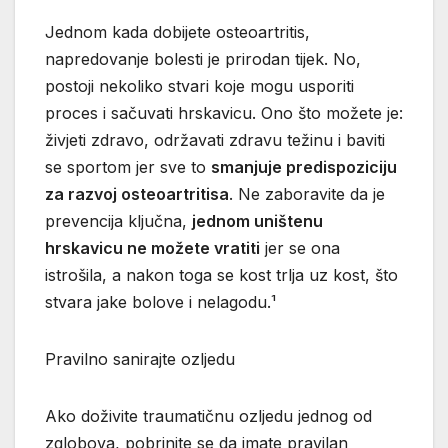
Jednom kada dobijete osteoartritis,
napredovanje bolesti je prirodan tijek. No,
postoji nekoliko stvari koje mogu usporiti
proces i sačuvati hrskavicu. Ono što možete je:
živjeti zdravo, održavati zdravu težinu i baviti
se sportom jer sve to
smanjuje predispoziciju
za razvoj osteoartritisa
. Ne zaboravite da je
prevencija ključna,
jednom uništenu
hrskavicu ne možete vratiti
jer se ona
istrošila, a nakon toga se kost trlja uz kost, što
stvara jake bolove i nelagodu.¹
Pravilno sanirajte ozljedu
Ako doživite traumatičnu ozljedu jednog od
zglobova, pobrinite se da imate pravilan