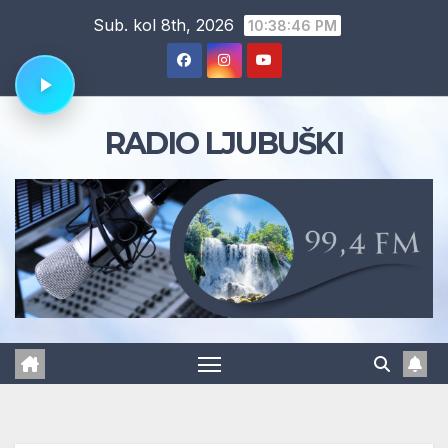
Skip
Sub. kol 8th, 2026
10:38:47 PM
to
content
RADIO LJUBUŠKI