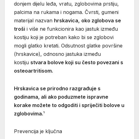
donjem dijelu leđa, vratu, zglobovima prstiju,
palcima na rukama i nogama. Čvrsti, gumeni
materijal nazvan
hrskavica,
oko zglobova se
troši
i više ne funkcionira kao jastuk između
kostiju koji je potreban kako bi se zglobovi
mogli glatko kretati. Odsutnost glatke površine
(hrskavice), odnosno jastuka između
kostiju
stvara bolove koji su često povezani s
osteoartritisom.
Hrskavica se prirodno razgrađuje s
godinama, ali ako poduzmete ispravne
korake možete to odgoditi i spriječiti bolove u
zglobovima.
¹
Prevencija je ključna