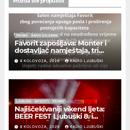
Možda ste propustili
PROMO
RADIO OGLASNIK
Favorit zapošljava: Monter i
dostavljač namještaja, tri
izvršitelja
8 KOLOVOZA, 2026
RADIO LJUBUŠKI
LJUBUŠKI
NOVOSTI
PROMO
Najiščekivaniji vikend ljeta:
BEER FEST Ljubuški 8. i
9.kolovoza
8 KOLOVOZA, 2026
RADIO LJUBUŠKI