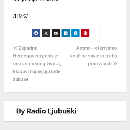
/HMS/
Navigacija
Zapadna
Astma – otkrivamo
Hercegovina postaje
kojih se savjeta treba
objava
centar noćnog života,
pridržavati
klubovi najavljuju lude
zabave
By
Radio Ljubuški