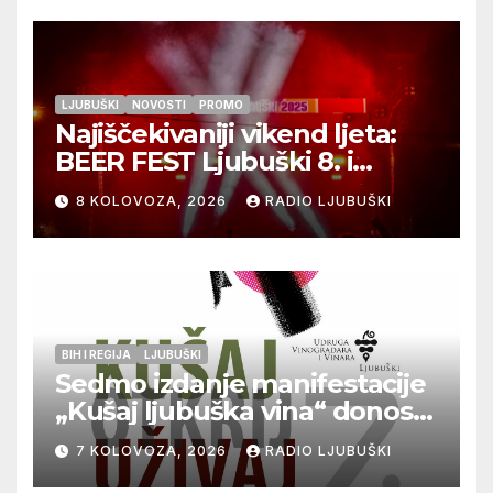
LJUBUŠKI
NOVOSTI
PROMO
Najiščekivaniji vikend ljeta:
BEER FEST Ljubuški 8. i
9.kolovoza
8 KOLOVOZA, 2026
RADIO LJUBUŠKI
BIH I REGIJA
LJUBUŠKI
Sedmo izdanje manifestacije
„Kušaj ljubuška vina“ donosi
vrhunska vina, gastronomiju i
7 KOLOVOZA, 2026
RADIO LJUBUŠKI
glazbu