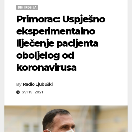
BIH I REGIJA
Primorac: Uspješno
eksperimentalno
liječenje pacijenta
oboljelog od
koronavirusa
By
Radio Ljubuški
SVI 15, 2021