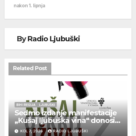
nakon 1. lipnja
By
Radio Ljubuški
Related Post
BIH I REGIJA
LJUBUŠKI
Sedmo izdanje manifestacije
„Kušaj ljubuška vina“ donosi
vrhunska vina, gastronomiju i
KOL 7, 2026
RADIO LJUBUŠKI
glazbu