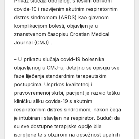
Prikaz slučaja oboljelog, s teškim oblikom
covida-19 i razvijenim akutnim respiratornim
distres sindromom (ARDS) kao glavnom
komplikacijom bolesti, objavljen je u
znanstvenom časopisu Croatian Medical
Journal (CMJ) .
– U prikazu slučaja covid-19 bolesnika
objavljenog u CMJ-u, detaljno se opisuju sve
faze liječenja standardnim terapeutskim
postupcima. Usprkos kvalitetnoj i
pravovremenoj skrbi, pacijent je razvio tešku
kliničku sliku covida-19 s akutnim
respiratornim distres sindromom, nakon čega
je intubiran i stavljen na respirator. Budući da
su sve dostupne terapijske opcije bile
iscrpljene te s obzirom na opsežnost upalnih