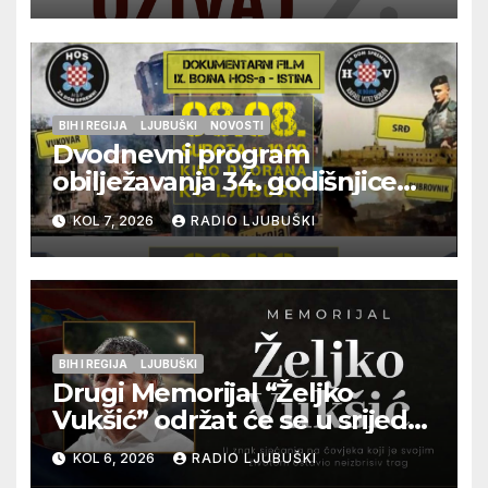
BIH I REGIJA
LJUBUŠKI
NOVOSTI
Dvodnevni program
obilježavanja 34. godišnjice
pogibije generala Blaža
KOL 7, 2026
RADIO LJUBUŠKI
Kraljevića i osmorice
pripadnika HOS-a
BIH I REGIJA
LJUBUŠKI
Drugi Memorijal “Željko
Vukšić” održat će se u srijedu
12. kolovoza u Otoku
KOL 6, 2026
RADIO LJUBUŠKI