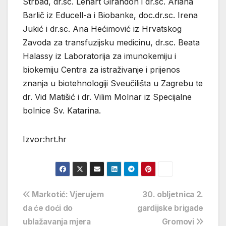
Strbad, dr.sc. Lenart Girandon i dr.sc. Ariana
Barlič iz Educell-a i Biobanke, doc.dr.sc. Irena
Jukić i dr.sc. Ana Hećimović iz Hrvatskog
Zavoda za transfuzijsku medicinu, dr.sc. Beata
Halassy iz Laboratorija za imunokemiju i
biokemiju Centra za istraživanje i prijenos
znanja u biotehnologiji Sveučilišta u Zagrebu te
dr. Vid Matišić i dr. Vilim Molnar iz Specijalne
bolnice Sv. Katarina.
Izvor:hrt.hr
Navigacija
Markotić: Vjerujem
30. obljetnica 2.
da će doći do
gardijske brigade
objava
ublažavanja mjera
Gromovi