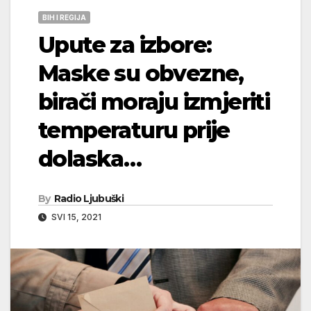
BIH I REGIJA
Upute za izbore:
Maske su obvezne,
birači moraju izmjeriti
temperaturu prije
dolaska…
By
Radio Ljubuški
SVI 15, 2021