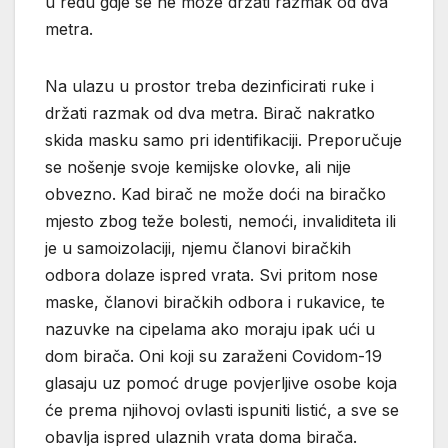
u redu gdje se ne može držati razmak od dva
metra.
Na ulazu u prostor treba dezinficirati ruke i
držati razmak od dva metra. Birač nakratko
skida masku samo pri identifikaciji. Preporučuje
se nošenje svoje kemijske olovke, ali nije
obvezno. Kad birač ne može doći na biračko
mjesto zbog teže bolesti, nemoći, invaliditeta ili
je u samoizolaciji, njemu članovi biračkih
odbora dolaze ispred vrata. Svi pritom nose
maske, članovi biračkih odbora i rukavice, te
nazuvke na cipelama ako moraju ipak ući u
dom birača. Oni koji su zaraženi Covidom-19
glasaju uz pomoć druge povjerljive osobe koja
će prema njihovoj ovlasti ispuniti listić, a sve se
obavlja ispred ulaznih vrata doma birača.