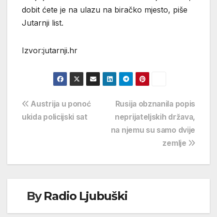
dobit ćete je na ulazu na biračko mjesto, piše
Jutarnji list.
Izvor:jutarnji.hr
Navigacija
Austrija u ponoć
Rusija obznanila popis
ukida policijski sat
neprijateljskih država,
objava
na njemu su samo dvije
zemlje
By
Radio Ljubuški