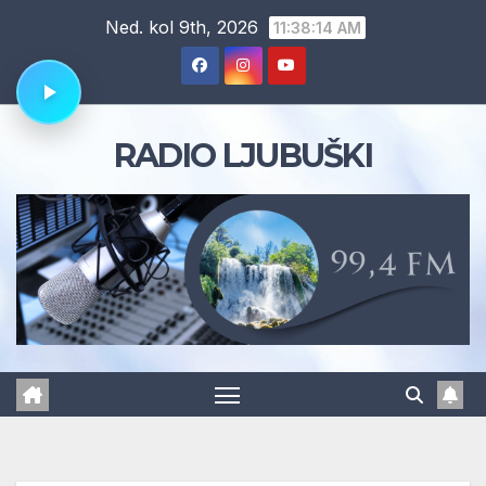
Skip
Ned. kol 9th, 2026
11:38:15 AM
to
content
RADIO LJUBUŠKI