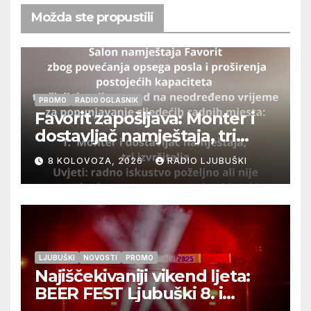
Možda ste propustili
PROMO
RADIO OGLASNIK
Favorit zapošljava: Monter i
dostavljač namještaja, tri
izvršitelja
8 KOLOVOZA, 2026
RADIO LJUBUŠKI
LJUBUŠKI
NOVOSTI
PROMO
Najiščekivaniji vikend ljeta:
BEER FEST Ljubuški 8. i
9.kolovoza