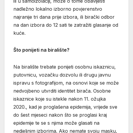
ili u samoizolaciji, može o tome obavijesti
nadležno lokalno izborno povjerenstvo
najranije tri dana prije izbora, ili birački odbor
na dan izbora do 12 sati te zatražiti glasanje od
kuće.
Što ponijeti na biralište?
Na biralište trebate ponijeti osobnu iskaznicu,
putovnicu, vozačku dozvolu ili drugu javnu
ispravu s fotografijom, na osnovi koje se može
nedvojbeno utvrditi identitet birača. Osobne
iskaznice koje su istekle nakon 11. ožujka
2020., kad je proglašena epidemija, vrijede sve
do šest mjeseci nakon što se proglasi kraj
epidemije te se s njima može glasati na
nedjeljnim izborima. Ako nemate svoju masku,