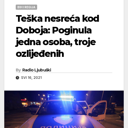
BIH I REGIJA
Teška nesreća kod
Doboja: Poginula
jedna osoba, troje
ozlijeđenih
By
Radio Ljubuški
SVI 16, 2021