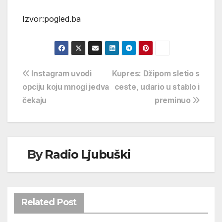
Izvor:pogled.ba
Navigacija
Instagram uvodi
Kupres: Džipom sletio s
opciju koju mnogi jedva
ceste, udario u stablo i
objava
čekaju
preminuo
By
Radio Ljubuški
Related Post