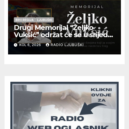
BIH I REGIJA
LJUBUŠKI
Drugi Memorijal “Željko
Vukšić” održat će se u srijedu
12. kolovoza u Otoku
KOL 6, 2026
RADIO LJUBUŠKI