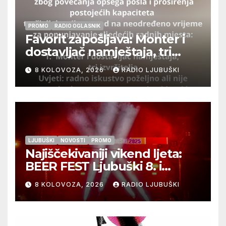
PROMO
RADIO OGLASNIK
Favorit zapošljava: Monter i
dostavljač namještaja, tri
izvršitelja
8 KOLOVOZA, 2026
RADIO LJUBUŠKI
LJUBUŠKI
NOVOSTI
PROMO
Najiščekivaniji vikend ljeta:
BEER FEST Ljubuški 8. i
9.kolovoza
8 KOLOVOZA, 2026
RADIO LJUBUŠKI