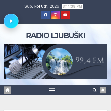
Skip
Sub. kol 8th, 2026
3:14:39 PM
to
content
RADIO LJUBUŠKI