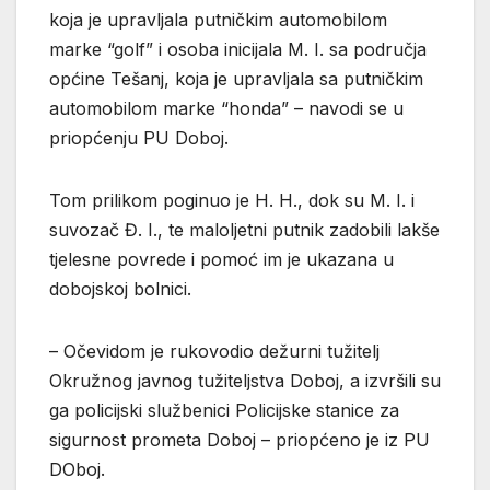
koja je upravljala putničkim automobilom
marke “golf” i osoba inicijala M. I. sa područja
općine Tešanj, koja je upravljala sa putničkim
automobilom marke “honda” – navodi se u
priopćenju PU Doboj.
Tom prilikom poginuo je H. H., dok su M. I. i
suvozač Đ. I., te maloljetni putnik zadobili lakše
tjelesne povrede i pomoć im je ukazana u
dobojskoj bolnici.
– Očevidom je rukovodio dežurni tužitelj
Okružnog javnog tužiteljstva Doboj, a izvršili su
ga policijski službenici Policijske stanice za
sigurnost prometa Doboj – priopćeno je iz PU
DOboj.