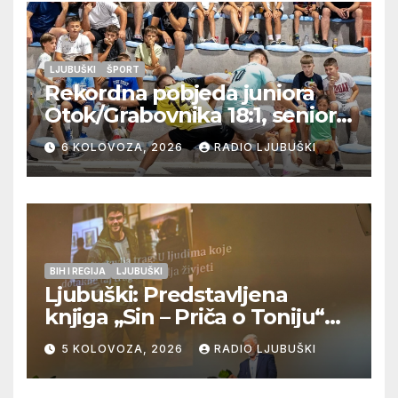
LJUBUŠKI
ŠPORT
Rekordna pobjeda juniora
Otok/Grabovnika 18:1, seniori
Pregrađa u četvrtfinalu,
6 KOLOVOZA, 2026
RADIO LJUBUŠKI
Veljaci i Cerno/Crnopod u
doigravanju, Grljevići završili
natjecanje
BIH I REGIJA
LJUBUŠKI
Ljubuški: Predstavljena
knjiga „Sin – Priča o Toniju“
dr. sc. Zdenka Hercega
5 KOLOVOZA, 2026
RADIO LJUBUŠKI