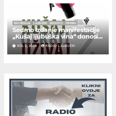
BIH I REGIJA
LJUBUŠKI
NOVOSTI
PROMO
Sedmo izdanje manifestacije
„Kušaj ljubuška vina“ donosi
vrhunska vina, gastronomiju i
KOL 5, 2026
RADIO LJUBUŠKI
glazbu