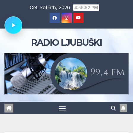
Skip
Čet. kol 6th, 2026
4:55:53 PM
to
content
RADIO LJUBUŠKI