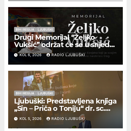
BIH I REGIJA
LJUBUŠKI
Drugi Memorijal “Željko
Vukšić” održat će se u srijedu
12. kolovoza u Otoku
KOL 6, 2026
RADIO LJUBUŠKI
BIH I REGIJA
LJUBUŠKI
Ljubuški: Predstavljena knjiga
„Sin – Priča o Toniju“ dr. sc.
Zdenka Hercega
KOL 5, 2026
RADIO LJUBUŠKI