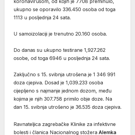
koronavirusom, od kojih je 7708 preminulo,
ukupno se oporavilo 336.450 osoba od toga
1113 u posljednja 24 sata.
U samoizolaciji je trenutno 20.160 osoba.
Do danas su ukupno testirane 1,927.262
osobe, od toga 6946 u posljednja 24 sata.
Zaključno s 15. svibnja utrošena je 1 346 991
doza cjepiva. Dosad je 1,039.233 osoba
cijepljeno s najmanje jednom dozom, među
kojima je njih 307.758 primilo obje doze. Na
dan 15. svibnja utrošeno je 36.535 doza cjepiva.
Ravnateljica zagrebačke Klinike za infektivne
bolesti i članica Nacionalnog stožera
Alemka