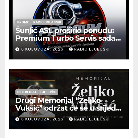
PROMO
RADIO OGLASNIK
Šunjić ASL proširio ponudu:
Premium Turbo Servis sada
na jednoj adresi u Ljubuškom
6 KOLOVOZA, 2026
RADIO LJUBUŠKI
BIH I REGIJA
LJUBUŠKI
Drugi Memorijal “Željko
Vukšić” održat će se u srijedu
12. kolovoza u Otoku
6 KOLOVOZA, 2026
RADIO LJUBUŠKI