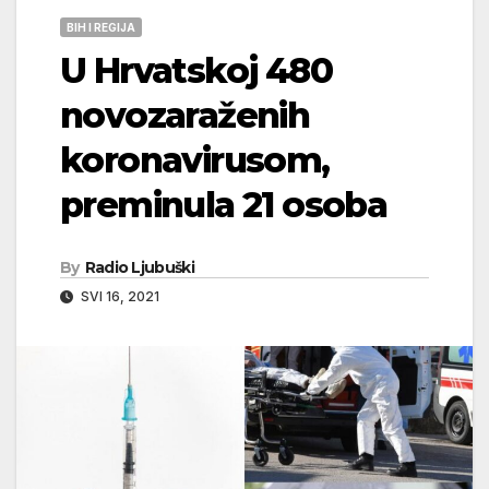
BIH I REGIJA
U Hrvatskoj 480
novozaraženih
koronavirusom,
preminula 21 osoba
By
Radio Ljubuški
SVI 16, 2021