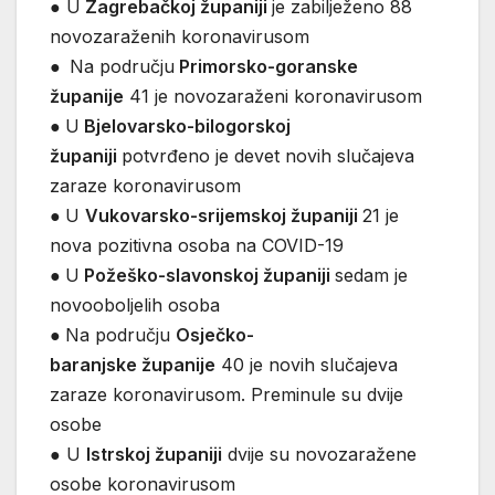
● U
Zagrebačkoj županiji
je zabilježeno 88
novozaraženih koronavirusom
●
Na području
Primorsko-goranske
županije
41 je novozaraženi koronavirusom
●
U
Bjelovarsko-bilogorskoj
županiji
potvrđeno je devet novih slučajeva
zaraze koronavirusom
●
U
Vukovarsko-srijemskoj županiji
21 je
nova pozitivna osoba na COVID-19
●
U
Požeško-slavonskoj županiji
sedam je
novooboljelih osoba
●
Na području
Osječko-
baranjske županije
40 je novih slučajeva
zaraze koronavirusom. Preminule su dvije
osobe
● U
Istrskoj županiji
dvije su novozaražene
osobe koronavirusom