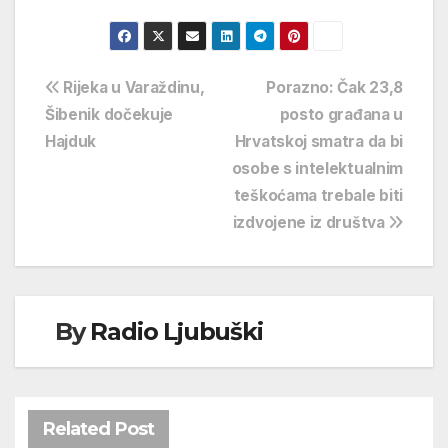
Navigacija
Rijeka u Varaždinu,
Porazno: Čak 23,8
Šibenik dočekuje
posto građana u
objava
Hajduk
Hrvatskoj smatra da bi
osobe s intelektualnim
teškoćama trebale biti
izdvojene iz društva
By
Radio Ljubuški
Related Post