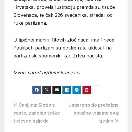
Hrvatska, provela lustraciju premda su tisuće
Slovenaca, te čak 226 svećenika, stradali od
ruke partizana.
U tipičnoj maniri Titovih zločinaca, ime Friede
Paulitsch partizani su poslije rata uklesali na
partizanski spomenik, kao žrtvu nacista.
Izvor: narod.hr/demokracija.si
Navigacija
Čapljina: Sletio s
Umjereno do pretežno
ceste, zadobio teške
oblačno vrijeme ovaj
objava
tjelesne ozljede
tjedan