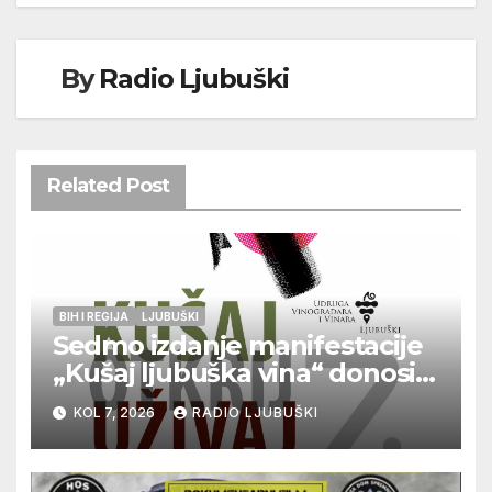
By
Radio Ljubuški
Related Post
BIH I REGIJA
LJUBUŠKI
Sedmo izdanje manifestacije
„Kušaj ljubuška vina“ donosi
vrhunska vina, gastronomiju i
KOL 7, 2026
RADIO LJUBUŠKI
glazbu