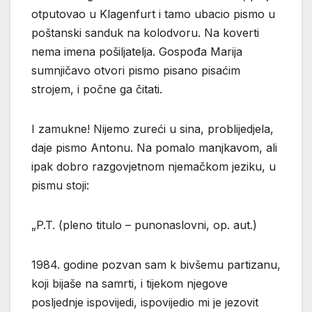
otputovao u Klagenfurt i tamo ubacio pismo u
poštanski sanduk na kolodvoru. Na koverti
nema imena pošiljatelja. Gospođa Marija
sumnjičavo otvori pismo pisano pisaćim
strojem, i počne ga čitati.
I zamukne! Nijemo zureći u sina, problijedjela,
daje pismo Antonu. Na pomalo manjkavom, ali
ipak dobro razgovjetnom njemačkom jeziku, u
pismu stoji:
„P.T. (pleno titulo – punonaslovni, op. aut.)
1984. godine pozvan sam k bivšemu partizanu,
koji bijaše na samrti, i tijekom njegove
posljednje ispovijedi, ispovijedio mi je jezovit