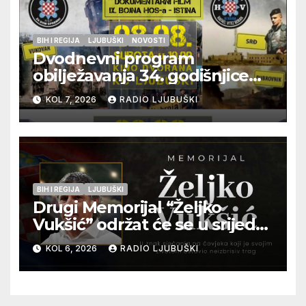
BIH I REGIJA
LJUBUŠKI
NOVOSTI
Dvodnevni program
obilježavanja 34. godišnjice
pogibije generala Blaža
KOL 7, 2026
RADIO LJUBUŠKI
Kraljevića i osmorice
pripadnika HOS-a
BIH I REGIJA
LJUBUŠKI
Drugi Memorijal “Željko
Vukšić” održat će se u srijedu
12. kolovoza u Otoku
KOL 6, 2026
RADIO LJUBUŠKI