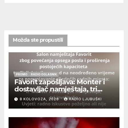
Možda ste propustili
PROMO
RADIO OGLASNIK
Favorit zapošljava: Monter i
dostavljač namještaja, tri
izvršitelja
8 KOLOVOZA, 2026
RADIO LJUBUŠKI