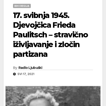
BIH I REGIJA
17. svibnja 1945.
Djevojčica Frieda
Paulitsch – stravično
iživljavanje i zločin
partizana
By
Radio Ljubuški
SVI 17, 2021