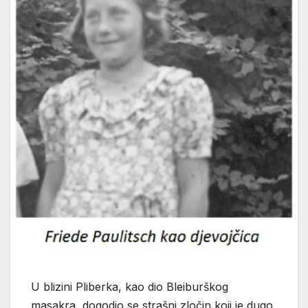
U blizini Pliberka, kao dio Bleiburškog
masakra, dogodio se strašni zločin koji je dugo