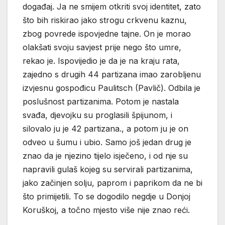
događaj. Ja ne smijem otkriti svoj identitet, zato
što bih riskirao jako strogu crkvenu kaznu,
zbog povrede ispovjedne tajne. On je morao
olakšati svoju savjest prije nego što umre,
rekao je. Ispovijedio je da je na kraju rata,
zajedno s drugih 44 partizana imao zarobljenu
izvjesnu gospođicu Paulitsch (Pavlič). Odbila je
poslušnost partizanima. Potom je nastala
svađa, djevojku su proglasili špijunom, i
silovalo ju je 42 partizana., a potom ju je on
odveo u šumu i ubio. Samo još jedan drug je
znao da je njezino tijelo isječeno, i od nje su
napravili gulaš kojeg su servirali partizanima,
jako začinjen solju, paprom i paprikom da ne bi
što primijetili. To se dogodilo negdje u Donjoj
Koruškoj, a točno mjesto više nije znao reći.