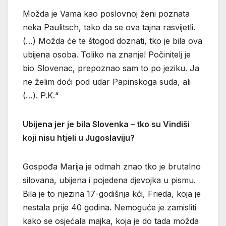
Možda je Vama kao poslovnoj ženi poznata
neka Paulitsch, tako da se ova tajna rasvijetli.
(…) Možda će te štogod doznati, tko je bila ova
ubijena osoba. Toliko na znanje! Počinitelj je
bio Slovenac, prepoznao sam to po jeziku. Ja
ne želim doći pod udar Papinskoga suda, ali
(…). P.K.“
Ubijena jer je bila Slovenka – tko su Vindiši
koji nisu htjeli u Jugoslaviju?
Gospođa Marija je odmah znao tko je brutalno
silovana, ubijena i pojedena djevojka u pismu.
Bila je to njezina 17-godišnja kći, Frieda, koja je
nestala prije 40 godina. Nemoguće je zamisliti
kako se osjećala majka, koja je do tada možda