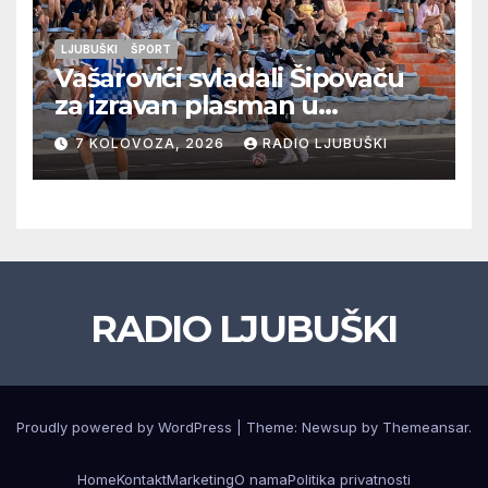
LJUBUŠKI
ŠPORT
Vašarovići svladali Šipovaču
za izravan plasman u
četvrtfinale, Grab izborio
7 KOLOVOZA, 2026
RADIO LJUBUŠKI
prolazak dalje, Klobuk ispao,
večeras počinje četvrtfinale
juniora
RADIO LJUBUŠKI
Proudly powered by WordPress
|
Theme: Newsup by
Themeansar
.
Home
Kontakt
Marketing
O nama
Politika privatnosti