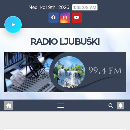
Skip
Ned. kol 9th, 2026
1:45:09 AM
to
content
RADIO LJUBUŠKI