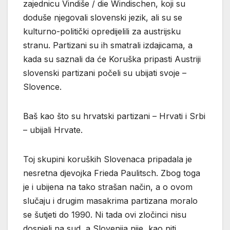
zajednicu Vindiše / die Windischen, koji su
doduše njegovali slovenski jezik, ali su se
kulturno-politički opredijelili za austrijsku
stranu. Partizani su ih smatrali izdajicama, a
kada su saznali da će Koruška pripasti Austriji
slovenski partizani počeli su ubijati svoje –
Slovence.
Baš kao što su hrvatski partizani – Hrvati i Srbi
– ubijali Hrvate.
Toj skupini koruških Slovenaca pripadala je
nesretna djevojka Frieda Paulitsch. Zbog toga
je i ubijena na tako strašan način, a o ovom
slučaju i drugim masakrima partizana moralo
se šutjeti do 1990. Ni tada ovi zločinci nisu
dospjeli na sud, a Slovenija nije, kao niti