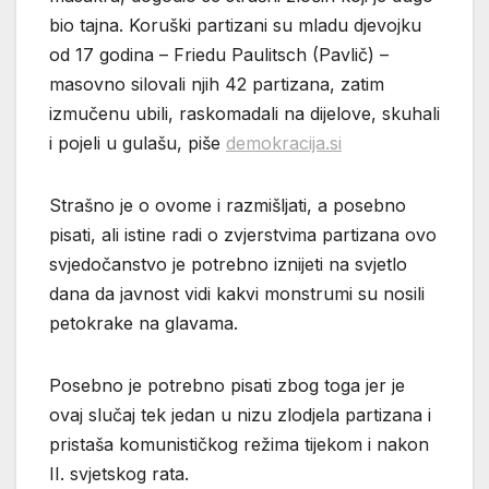
bio tajna. Koruški partizani su mladu djevojku
od 17 godina – Friedu Paulitsch (Pavlič) –
masovno silovali njih 42 partizana, zatim
izmučenu ubili, raskomadali na dijelove, skuhali
i pojeli u gulašu, piše
demokracija.si
Strašno je o ovome i razmišljati, a posebno
pisati, ali istine radi o zvjerstvima partizana ovo
svjedočanstvo je potrebno iznijeti na svjetlo
dana da javnost vidi kakvi monstrumi su nosili
petokrake na glavama.
Posebno je potrebno pisati zbog toga jer je
ovaj slučaj tek jedan u nizu zlodjela partizana i
pristaša komunističkog režima tijekom i nakon
II. svjetskog rata.