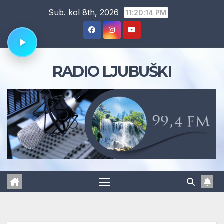
Skip
Sub. kol 8th, 2026
11:20:15 PM
to
content
RADIO LJUBUŠKI