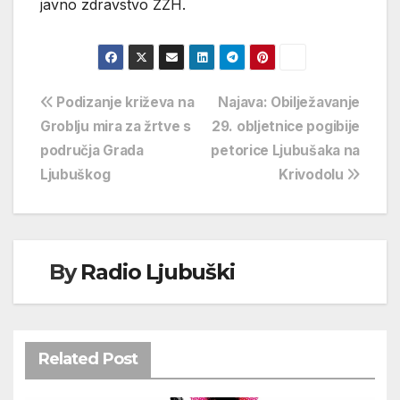
javno zdravstvo ŽZH.
Navigacija
Podizanje križeva na
Najava: Obilježavanje
Groblju mira za žrtve s
29. obljetnice pogibije
objava
područja Grada
petorice Ljubušaka na
Ljubuškog
Krivodolu
By
Radio Ljubuški
Related Post