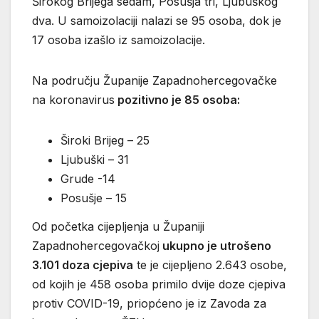
Širokog Brijega sedam, Posušja tri, Ljubuškog
dva. U samoizolaciji nalazi se 95 osoba, dok je
17 osoba izašlo iz samoizolacije.
Na području Županije Zapadnohercegovačke
na koronavirus
pozitivno je 85 osoba:
Široki Brijeg – 25
Ljubuški – 31
Grude -14
Posušje – 15
Od početka cijepljenja u Županiji
Zapadnohercegovačkoj
ukupno je utrošeno
3.101 doza cjepiva
te je cijepljeno 2.643 osobe,
od kojih je 458 osoba primilo dvije doze cjepiva
protiv COVID-19, priopćeno je iz Zavoda za