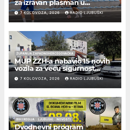
za izravan plasman u
četvrtfinale, Grab izborio
7 KOLOVOZA, 2026
RADIO LJUBUŠKI
prolazak dalje, Klobuk ispao,
večeras počinje četvrtfinale
juniora
ŽUPANIJA ZAPADNOHERCEGOVAČKA
MUP ŽZH-a nabavio 15 novih
vozila za veću sigurnost
građana i učinkovitiji rad
7 KOLOVOZA, 2026
RADIO LJUBUŠKI
policije
BIH I REGIJA
LJUBUŠKI
NOVOSTI
Dvodnevni program