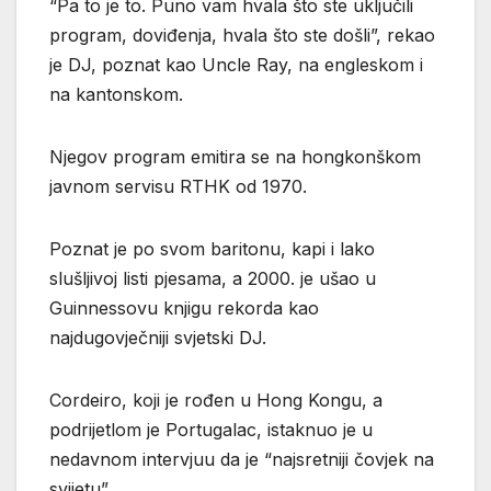
“Pa to je to. Puno vam hvala što ste uključili
program, doviđenja, hvala što ste došli”, rekao
je DJ, poznat kao Uncle Ray, na engleskom i
na kantonskom.
Njegov program emitira se na hongkonškom
javnom servisu RTHK od 1970.
Poznat je po svom baritonu, kapi i lako
slušljivoj listi pjesama, a 2000. je ušao u
Guinnessovu knjigu rekorda kao
najdugovječniji svjetski DJ.
Cordeiro, koji je rođen u Hong Kongu, a
podrijetlom je Portugalac, istaknuo je u
nedavnom intervjuu da je “najsretniji čovjek na
svijetu”.