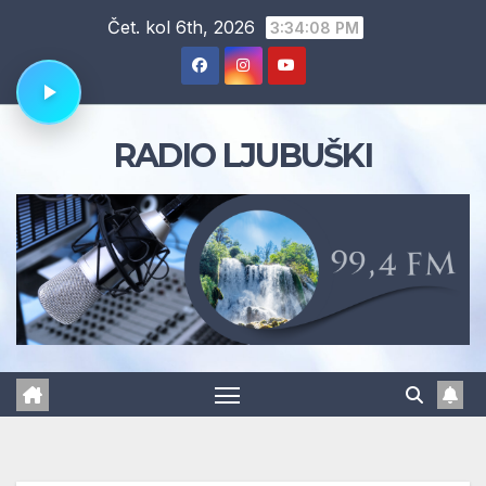
Skip
Čet. kol 6th, 2026
3:34:09 PM
to
content
RADIO LJUBUŠKI