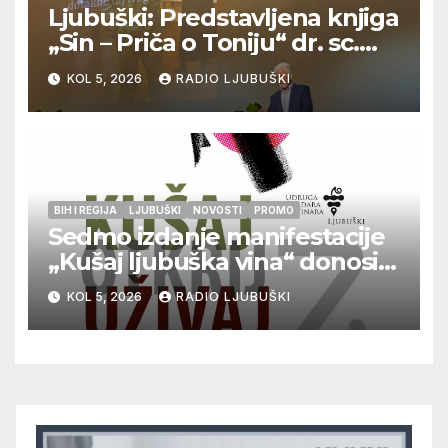
Ljubuški: Predstavljena knjiga
„Sin – Priča o Toniju“ dr. sc.
Zdenka Hercega
KOL 5, 2026
RADIO LJUBUŠKI
BIH I REGIJA
LJUBUŠKI
NOVOSTI
PROMO
Sedmo izdanje manifestacije
„Kušaj ljubuška vina“ donosi
vrhunska vina, gastronomiju i
KOL 5, 2026
RADIO LJUBUŠKI
glazbu