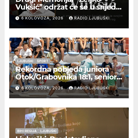
Vukšić” održat će se u srijedu
12. kolovoza u Otoku
6 KOLOVOZA, 2026
RADIO LJUBUŠKI
LJUBUŠKI
ŠPORT
Rekordna pobjeda juniora
Otok/Grabovnika 18:1, seniori
Pregrađa u četvrtfinalu,
6 KOLOVOZA, 2026
RADIO LJUBUŠKI
Veljaci i Cerno/Crnopod u
doigravanju, Grljevići završili
natjecanje
BIH I REGIJA
LJUBUŠKI