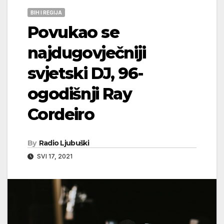
BIH I REGIJA
Povukao se
najdugovječniji
svjetski DJ, 96-
ogodišnji Ray
Cordeiro
By
Radio Ljubuški
SVI 17, 2021