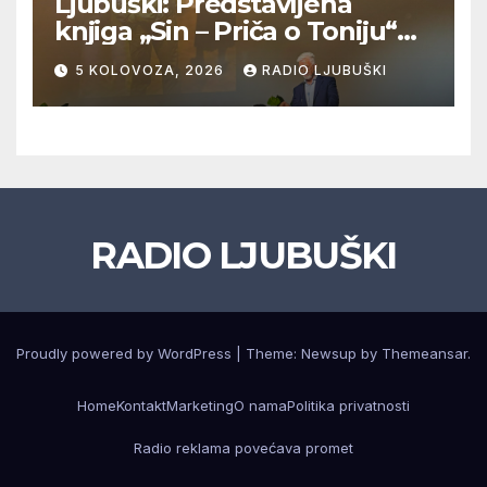
Ljubuški: Predstavljena
knjiga „Sin – Priča o Toniju“
dr. sc. Zdenka Hercega
5 KOLOVOZA, 2026
RADIO LJUBUŠKI
RADIO LJUBUŠKI
Proudly powered by WordPress
|
Theme: Newsup by
Themeansar
.
Home
Kontakt
Marketing
O nama
Politika privatnosti
Radio reklama povećava promet