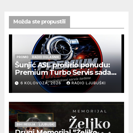
Možda ste propustili
PROMO
RADIO OGLASNIK
Šunjić ASL proširio ponudu:
Premium Turbo Servis sada
na jednoj adresi u Ljubuškom
6 KOLOVOZA, 2026
RADIO LJUBUŠKI
BIH I REGIJA
LJUBUŠKI
Drugi Memorijal “Željko