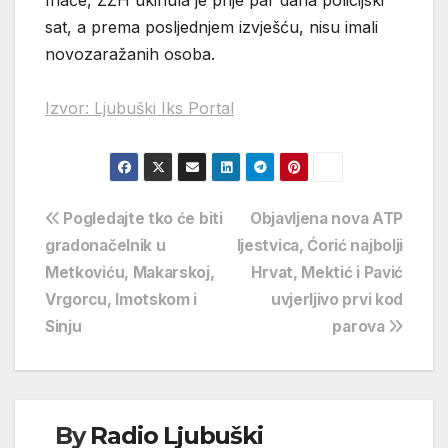
Inače, ŽZH ukinula je prije par dana policijski
sat, a prema posljednjem izvješću, nisu imali
novozaražanih osoba.
Izvor: Ljubuški Iks Portal
Navigacija
Pogledajte tko će biti
Objavljena nova ATP
gradonačelnik u
ljestvica, Ćorić najbolji
objava
Metkoviću, Makarskoj,
Hrvat, Mektić i Pavić
Vrgorcu, Imotskom i
uvjerljivo prvi kod
Sinju
parova
By
Radio Ljubuški