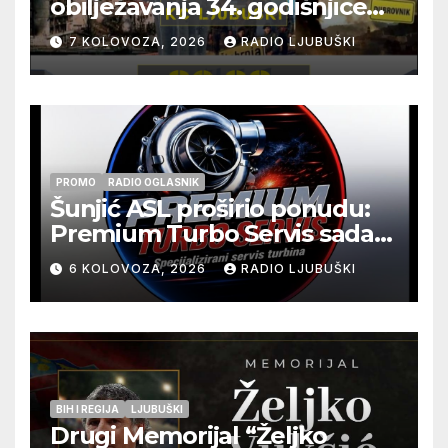
obilježavanja 34. godišnjice
pogibije generala Blaža
7 KOLOVOZA, 2026
RADIO LJUBUŠKI
Kraljevića i osmorice
pripadnika HOS-a
PROMO
RADIO OGLASNIK
Šunjić ASL proširio ponudu:
Premium Turbo Servis sada
na jednoj adresi u Ljubuškom
6 KOLOVOZA, 2026
RADIO LJUBUŠKI
BIH I REGIJA
LJUBUŠKI
Drugi Memorijal “Željko