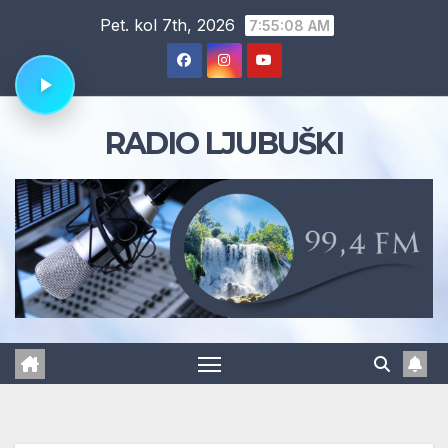
Skip
Pet. kol 7th, 2026
7:55:09 AM
to
content
RADIO LJUBUŠKI