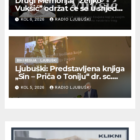
Drugi Memorijal “Željko
Vukšić” održat će se u srijedu
12. kolovoza u Otoku
KOL 6, 2026
RADIO LJUBUŠKI
BIH I REGIJA
LJUBUŠKI
Ljubuški: Predstavljena knjiga
„Sin – Priča o Toniju“ dr. sc.
Zdenka Hercega
KOL 5, 2026
RADIO LJUBUŠKI