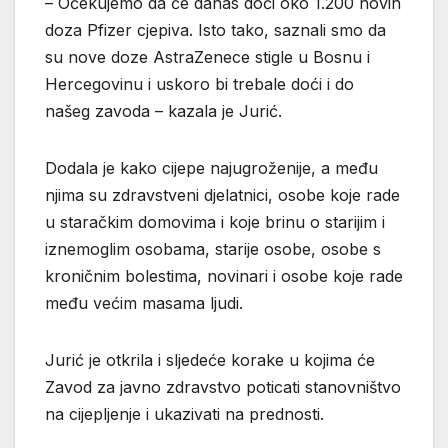
– Očekujemo da će danas doći oko 1.200 novih
doza Pfizer cjepiva. Isto tako, saznali smo da
su nove doze AstraZenece stigle u Bosnu i
Hercegovinu i uskoro bi trebale doći i do
našeg zavoda – kazala je Jurić.
Dodala je kako cijepe najugroženije, a među
njima su zdravstveni djelatnici, osobe koje rade
u staračkim domovima i koje brinu o starijim i
iznemoglim osobama, starije osobe, osobe s
kroničnim bolestima, novinari i osobe koje rade
među većim masama ljudi.
Jurić je otkrila i sljedeće korake u kojima će
Zavod za javno zdravstvo poticati stanovništvo
na cijepljenje i ukazivati na prednosti.