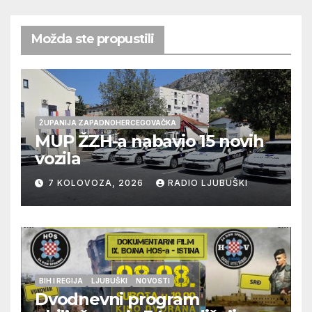
Možda ste propustili
ŽUPANIJA ZAPADNOHERCEGOVAČKA
MUP ŽZH-a nabavio 15 novih
vozila
7 KOLOVOZA, 2026
RADIO LJUBUŠKI
BIH I REGIJA
LJUBUŠKI
NOVOSTI
Dvodnevni program