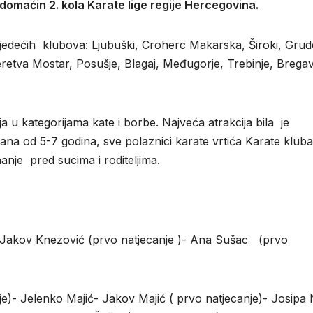
e domaćin 2. kola Karate lige regije Hercegovina.
sljedećih klubova: Ljubuški, Croherc Makarska, Široki, Grud
 Neretva Mostar, Posušje, Blagaj, Međugorje, Trebinje, Brega
ja u kategorijama kate i borbe. Najveća atrakcija bila je
išana od 5-7 godina, sve polaznici karate vrtića Karate kluba
nanje pred sucima i roditeljima.
)- Jakov Knezović (prvo natjecanje )- Ana Sušac (prvo
je)- Jelenko Majić- Jakov Majić ( prvo natjecanje)- Josipa 