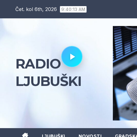
Skip
Čet. kol 6th, 2026
9:40:14 AM
to
content
RADIO
LJUBUŠKI
LJUBUŠKI
NOVOSTI
GRADSK