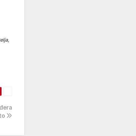
elja,
uđera
oto