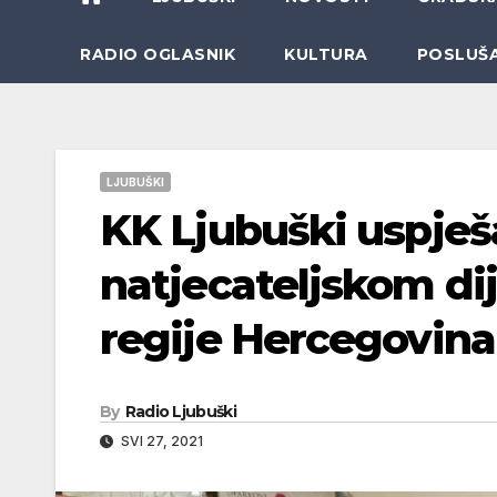
RADIO OGLASNIK
KULTURA
POSLUŠ
LJUBUŠKI
KK Ljubuški uspješ
natjecateljskom dij
regije Hercegovina
By
Radio Ljubuški
SVI 27, 2021