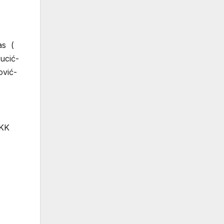
as (
ucić-
ović-
 KK