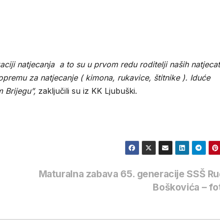
iji natjecanja a to su u prvom redu roditelji naših natjecat
opremu za natjecanje ( kimona, rukavice, štitnike ). Iduće
 Brijegu”,
zaključili su iz KK Ljubuški.
e
Maturalna zabava 65. generacije SSŠ R
Boškovića – f