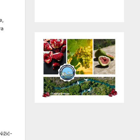
e,
va
Nižić-