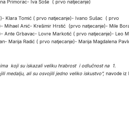
eona Primorac- Iva Šoše ( prvo natjecanje)
)- Klara Tomić ( prvo natjecanje)- Ivano Sušac ( prvo
)- Mihael Anić- Krešimir Hrstić (prvo natjecanje)- Mile Bor
)- Ante Grbavac- Lovre Markotić ( prvo natjecanje)- Leo M
n- Marija Radić ( prvo natjecanje)- Marija Magdalena Pavl
ma koji su iskazali veliku hrabrost i odlučnost na 1.
li medalju, ali su osvojili jedno veliko iskustvo”,
navode iz