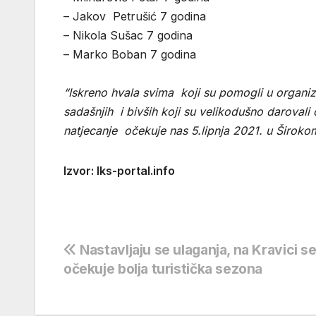
– Jakov Petrušić 7 godina
– Nikola Sušac 7 godina
– Marko Boban 7 godina
“Iskreno hvala svima koji su pomogli u organizac
sadašnjih i bivših koji su velikodušno darovali 
natjecanje očekuje nas 5.lipnja 2021. u Širokom
Izvor: Iks-portal.info
Navigacija
Nastavljaju se ulaganja, na Kravici s
očekuje bolja turistička sezona
objava