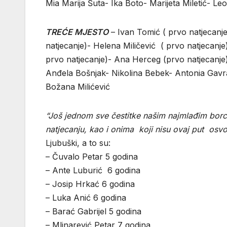
Mia Marija Šuta- Ika Boto- Marijeta Miletić- L
TREĆE MJESTO
– Ivan Tomić ( prvo natjecanje
natjecanje)- Helena Miličević ( prvo natjecanje
prvo natjecanje)- Ana Herceg (prvo natjecanje
Anđela Bošnjak- Nikolina Bebek- Antonia Gavra
Božana Milićević
“Još jednom sve čestitke našim najmlađim borci
natjecanju, kao i onima koji nisu ovaj put osvoji
Ljubuški, a to su:
– Čuvalo Petar 5 godina
– Ante Luburić 6 godina
– Josip Hrkać 6 godina
– Luka Anić 6 godina
– Barać Gabrijel 5 godina
– Mlinarević Petar 7 godina